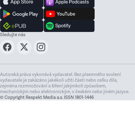
Sledujte nás
Autorská práva vykonává vydavatel. Bez písemného svolení
vydavatele je zakázáno jakékoli užití částí nebo celku díla,
zejména rozmnožování a šíření jakýmkoli způsobem,
mechanickým nebo elektronickým, v českém nebo jiném jazyce.
© Copyright Respekt Media a.s. ISSN 1801-1446