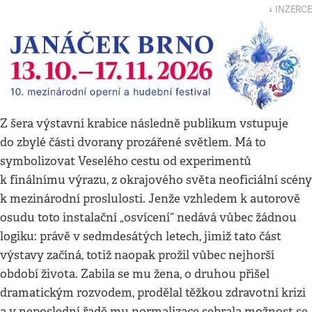
↓ INZERCE
Z šera výstavní krabice následně publikum vstupuje
do zbylé části dvorany prozářené světlem. Má to
symbolizovat Veselého cestu od experimentů
k finálnímu výrazu, z okrajového světa neoficiální scény
k mezinárodní proslulosti. Jenže vzhledem k autorově
osudu toto instalační „osvícení“ nedává vůbec žádnou
logiku: právě v sedmdesátých letech, jimiž tato část
výstavy začíná, totiž naopak prožil vůbec nejhorší
období života. Zabila se mu žena, o druhou přišel
dramatickým rozvodem, prodělal těžkou zdravotní krizi
a v neposlední řadě mu normalizace sebrala možnost se