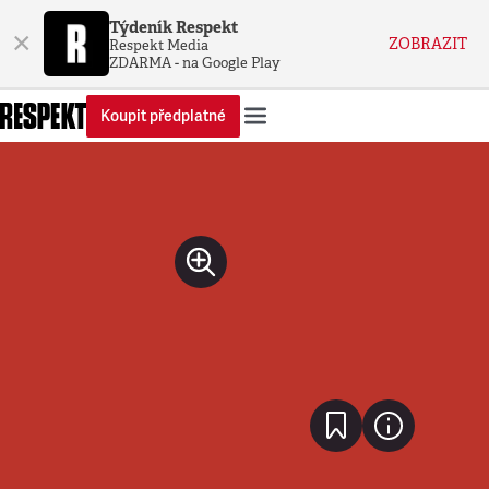
Týdeník Respekt
×
ZOBRAZIT
Respekt Media
ZDARMA - na Google Play
Koupit předplatné