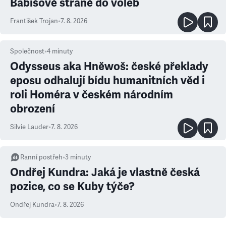
Babišově straně do voleb
František Trojan
•
7. 8. 2026
Společnost
•
4
minuty
Odysseus aka Hněwoš: české překlady
eposu odhalují bídu humanitních věd i
roli Homéra v českém národním
obrození
Silvie Lauder
•
7. 8. 2026
Ranní postřeh
•
3
minuty
Ondřej Kundra: Jaká je vlastně česká
pozice, co se Kuby týče?
Ondřej Kundra
•
7. 8. 2026