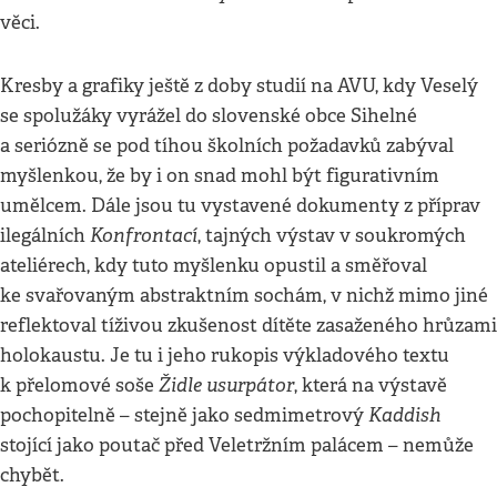
věci.
Kresby a grafiky ještě z doby studií na AVU, kdy Veselý
se spolužáky vyrážel do slovenské obce Sihelné
a seriózně se pod tíhou školních požadavků zabýval
myšlenkou, že by i on snad mohl být figurativním
umělcem. Dále jsou tu vystavené dokumenty z příprav
Konfrontací
ilegálních
, tajných výstav v soukromých
ateliérech, kdy tuto myšlenku opustil a směřoval
ke svařovaným abstraktním sochám, v nichž mimo jiné
reflektoval tíživou zkušenost dítěte zasaženého hrůzami
holokaustu. Je tu i jeho rukopis výkladového textu
Židle usurpátor
k přelomové soše
, která na výstavě
Kaddish
pochopitelně – stejně jako sedmimetrový
stojící jako poutač před Veletržním palácem – nemůže
chybět.