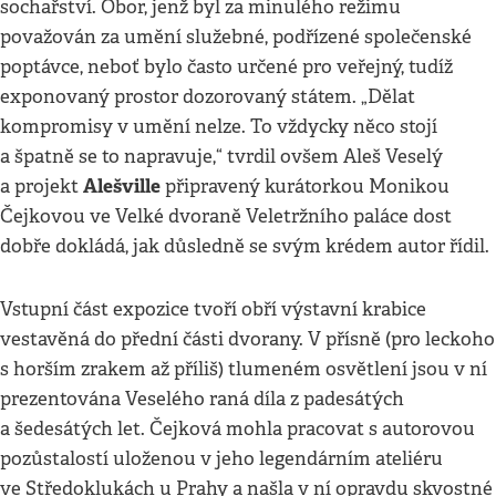
sochařství. Obor, jenž byl za minulého režimu
považován za umění služebné, podřízené společenské
poptávce, neboť bylo často určené pro veřejný, tudíž
exponovaný prostor dozorovaný státem. „Dělat
kompromisy v umění nelze. To vždycky něco stojí
a špatně se to napravuje,“ tvrdil ovšem Aleš Veselý
Alešville
a projekt
připravený kurátorkou Monikou
Čejkovou ve Velké dvoraně Veletržního paláce dost
dobře dokládá, jak důsledně se svým krédem autor řídil.
Vstupní část expozice tvoří obří výstavní krabice
vestavěná do přední části dvorany. V přísně (pro leckoho
s horším zrakem až příliš) tlumeném osvětlení jsou v ní
prezentována Veselého raná díla z padesátých
a šedesátých let. Čejková mohla pracovat s autorovou
pozůstalostí uloženou v jeho legendárním ateliéru
ve Středoklukách u Prahy a našla v ní opravdu skvostné