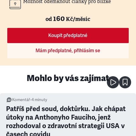
Možnost odemknout články pro blízké
160
od
Kč/měsíc
Koupit předplatné
Mám předplatné, přihlásím se
Mohlo by vás zajímat
Komentář
•
4
minuty
Patříš před soud, doktůrku. Jak chápat
útoky na Anthonyho Fauciho, jenž
rozhodoval o zdravotní strategii USA v
časech covidu