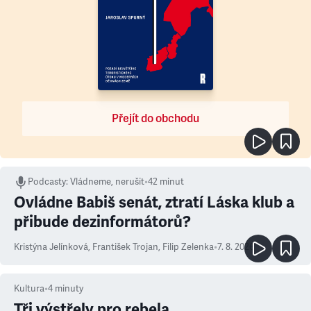
Přejít do obchodu
Podcasty
:
Vládneme, nerušit
•
42 minut
Ovládne Babiš senát, ztratí Láska klub a
přibude dezinformátorů?
Kristýna Jelínková
,
František Trojan
,
Filip Zelenka
•
7. 8. 2026
Kultura
•
4
minuty
Tři výstřely pro rebela