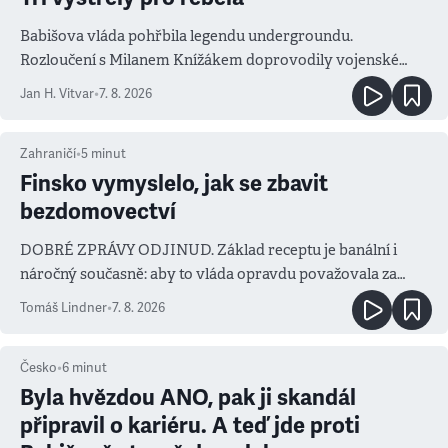
Babišova vláda pohřbila legendu undergroundu.
Rozloučení s Milanem Knížákem doprovodily vojenské
salvy i kritika pokrokářů
Jan H. Vitvar
•
7. 8. 2026
Zahraničí
•
5
minut
Finsko vymyslelo, jak se zbavit
bezdomovectví
DOBRÉ ZPRÁVY ODJINUD. Základ receptu je banální i
náročný současně: aby to vláda opravdu považovala za
prioritu
Tomáš Lindner
•
7. 8. 2026
Česko
•
6
minut
Byla hvězdou ANO, pak ji skandál
připravil o kariéru. A teď jde proti