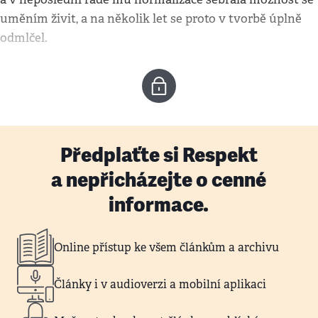
uměním živit, a na několik let se proto v tvorbě úplně
odmlčel.
Předplaťte si Respekt
a nepřicházejte o cenné
informace.
Online přístup ke všem článkům a archivu
Články i v audioverzi a mobilní aplikaci