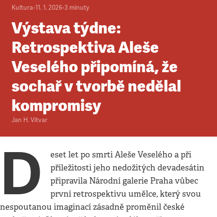
Kultura
•
11. 1. 2026
•
3
minuty
Výstava týdne:
Retrospektiva Aleše
Veselého připomíná, že
sochař v tvorbě nedělal
kompromisy
Jan H. Vitvar
D
eset let po smrti Aleše Veselého a při
příležitosti jeho nedožitých devadesátin
připravila Národní galerie Praha vůbec
první retrospektivu umělce, který svou
nespoutanou imaginací zásadně proměnil české