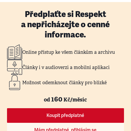
Předplaťte si Respekt
a nepřicházejte o cenné
informace.
Online přístup ke všem článkům a archivu
Články i v audioverzi a mobilní aplikaci
Možnost odemknout články pro blízké
160
od
Kč/měsíc
Koupit předplatné
Mám předplatné, přihlásím se