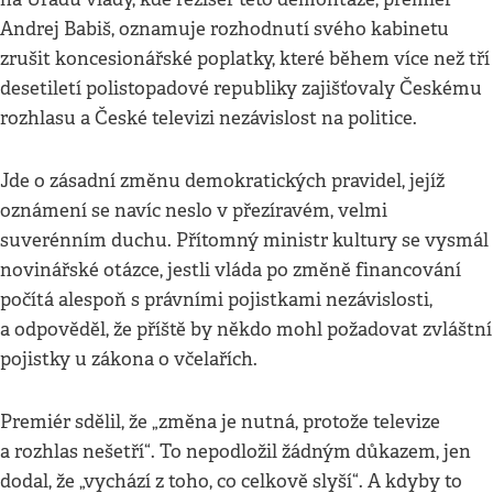
Andrej Babiš, oznamuje rozhodnutí svého kabinetu
zrušit koncesionářské poplatky, které během více než tří
desetiletí polistopadové republiky zajišťovaly Českému
rozhlasu a České televizi nezávislost na politice.
Jde o zásadní změnu demokratických pravidel, jejíž
oznámení se navíc neslo v přezíravém, velmi
suverénním duchu. Přítomný ministr kultury se vysmál
novinářské otázce, jestli vláda po změně financování
počítá alespoň s právními pojistkami nezávislosti,
a odpověděl, že příště by někdo mohl požadovat zvláštní
pojistky u zákona o včelařích.
Premiér sdělil, že „změna je nutná, protože televize
a rozhlas nešetří“. To nepodložil žádným důkazem, jen
dodal, že „vychází z toho, co celkově slyší“. A kdyby to