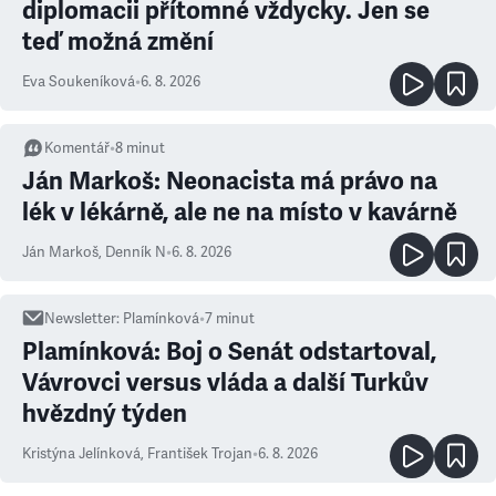
diplomacii přítomné vždycky. Jen se
teď možná změní
Eva Soukeníková
•
6. 8. 2026
Komentář
•
8
minut
Ján Markoš: Neonacista má právo na
lék v lékárně, ale ne na místo v kavárně
Ján Markoš
,
Denník N
•
6. 8. 2026
Newsletter
:
Plamínková
•
7
minut
Plamínková: Boj o Senát odstartoval,
Vávrovci versus vláda a další Turkův
hvězdný týden
Kristýna Jelínková
,
František Trojan
•
6. 8. 2026