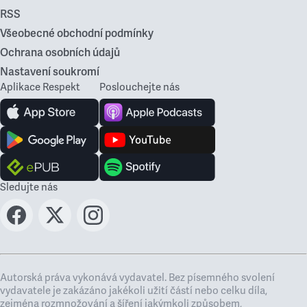
RSS
Všeobecné obchodní podmínky
Ochrana osobních údajů
Nastavení soukromí
Aplikace Respekt
Poslouchejte nás
Sledujte nás
Autorská práva vykonává vydavatel. Bez písemného svolení
vydavatele je zakázáno jakékoli užití částí nebo celku díla,
zejména rozmnožování a šíření jakýmkoli způsobem,