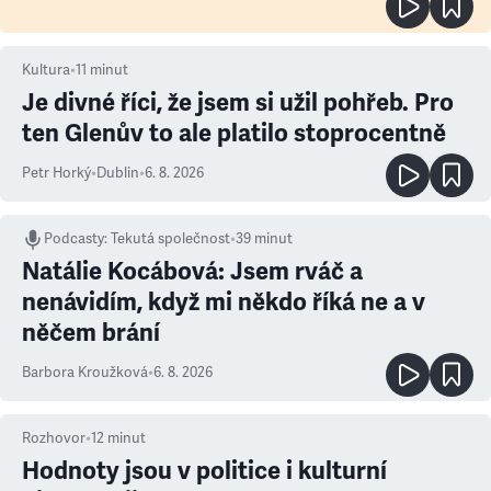
Kultura
•
11
minut
Je divné říci, že jsem si užil pohřeb. Pro
ten Glenův to ale platilo stoprocentně
Petr Horký
•
Dublin
•
6. 8. 2026
Podcasty
:
Tekutá společnost
•
39 minut
Natálie Kocábová: Jsem rváč a
nenávidím, když mi někdo říká ne a v
něčem brání
Barbora Kroužková
•
6. 8. 2026
Rozhovor
•
12
minut
Hodnoty jsou v politice i kulturní