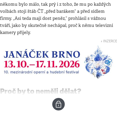
někomu bylo málo, tak prý i z toho, že mu po každých
volbách stojí štáb ČT „před barákem“ a před sídlem
firmy. „Asi teda mají dost peněz,“ prohlásil s vážnou
tváří, jako by skutečně nechápal, proč k němu televizní
kamery přijely.
↓ INZERCE
Proč by to neměli dělat?