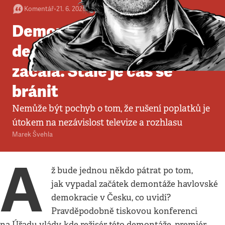
Komentář
•
21. 6. 2026
•
4
minuty
Demontáž havlovské
demokracie oficiálně
začala. Stále je čas se
bránit
Nemůže být pochyb o tom, že rušení poplatků je
útokem na nezávislost televize a rozhlasu
Marek Švehla
A
ž bude jednou někdo pátrat po tom,
jak vypadal začátek demontáže havlovské
demokracie v Česku, co uvidí?
Pravděpodobně tiskovou konferenci
na Úřadu vlády, kde režisér této demontáže, premiér