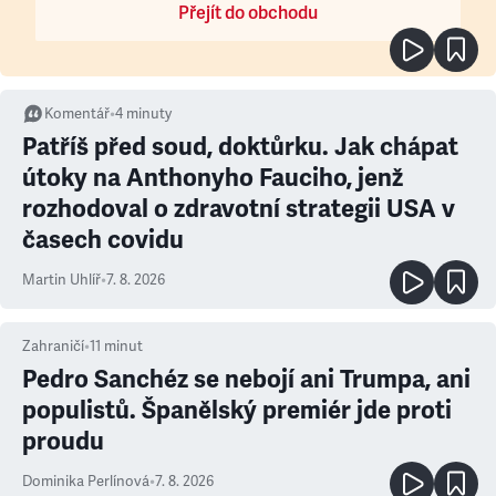
Přejít do obchodu
Komentář
•
4
minuty
Patříš před soud, doktůrku. Jak chápat
útoky na Anthonyho Fauciho, jenž
rozhodoval o zdravotní strategii USA v
časech covidu
Martin Uhlíř
•
7. 8. 2026
Zahraničí
•
11
minut
Pedro Sanchéz se nebojí ani Trumpa, ani
populistů. Španělský premiér jde proti
proudu
Dominika Perlínová
•
7. 8. 2026