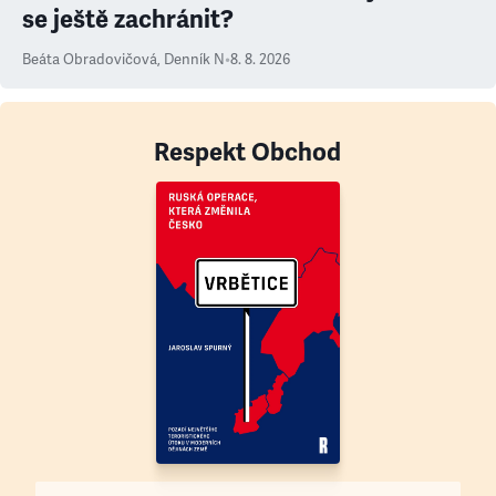
se ještě zachránit?
Beáta Obradovičová
,
Denník N
•
8. 8. 2026
Respekt Obchod