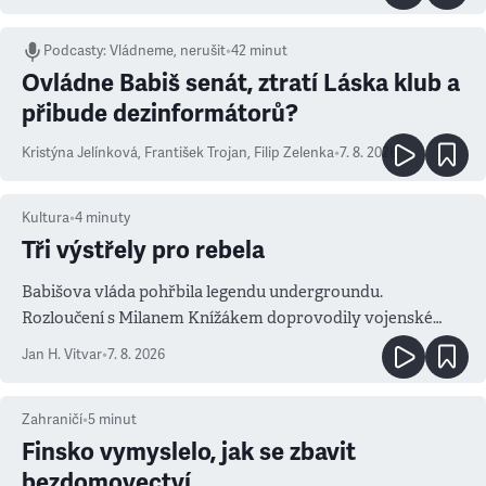
Podcasty
:
Vládneme, nerušit
•
42 minut
Ovládne Babiš senát, ztratí Láska klub a
přibude dezinformátorů?
Kristýna Jelínková
,
František Trojan
,
Filip Zelenka
•
7. 8. 2026
Kultura
•
4
minuty
Tři výstřely pro rebela
Babišova vláda pohřbila legendu undergroundu.
Rozloučení s Milanem Knížákem doprovodily vojenské
salvy i kritika pokrokářů
Jan H. Vitvar
•
7. 8. 2026
Zahraničí
•
5
minut
Finsko vymyslelo, jak se zbavit
bezdomovectví