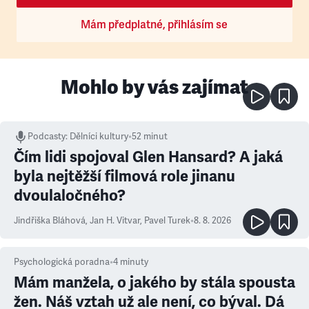
Mám předplatné, přihlásím se
Mohlo by vás zajímat
Podcasty
:
Dělníci kultury
•
52 minut
Čím lidi spojoval Glen Hansard? A jaká
byla nejtěžší filmová role jinanu
dvoulaločného?
Jindřiška Bláhová
,
Jan H. Vitvar
,
Pavel Turek
•
8. 8. 2026
Psychologická poradna
•
4
minuty
Mám manžela, o jakého by stála spousta
žen. Náš vztah už ale není, co býval. Dá