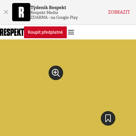
Týdeník Respekt
×
ZOBRAZIT
Respekt Media
ZDARMA - na Google Play
Koupit předplatné