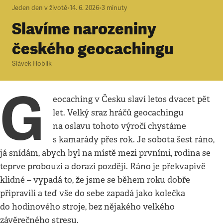
Jeden den v životě
•
14. 6. 2026
•
3
minuty
Slavíme narozeniny
českého geocachingu
Slávek Hoblík
G
eocaching v Česku slaví letos dvacet pět
let. Velký sraz hráčů geocachingu
na oslavu tohoto výročí chystáme
s kamarády přes rok. Je sobota šest ráno,
já snídám, abych byl na místě mezi prvními, rodina se
teprve probouzí a dorazí později. Ráno je překvapivě
klidné – vypadá to, že jsme se během roku dobře
připravili a teď vše do sebe zapadá jako kolečka
do hodinového stroje, bez nějakého velkého
závěrečného stresu.