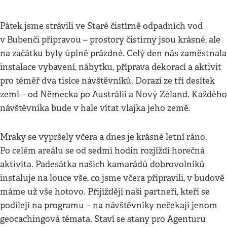
Pátek jsme strávili ve Staré čistírně odpadních vod
v Bubenči přípravou – prostory čistírny jsou krásné, ale
na začátku byly úplně prázdné. Celý den nás zaměstnala
instalace vybavení, nábytku, příprava dekorací a aktivit
pro téměř dva tisíce návštěvníků. Dorazí ze tří desítek
zemí – od Německa po Austrálii a Nový Zéland. Každého
návštěvníka bude v hale vítat vlajka jeho země.
Mraky se vypršely včera a dnes je krásné letní ráno.
Po celém areálu se od sedmi hodin rozjíždí horečná
aktivita. Padesátka našich kamarádů dobrovolníků
instaluje na louce vše, co jsme včera připravili, v budově
máme už vše hotovo. Přijíždějí naši partneři, kteří se
podílejí na programu – na návštěvníky nečekají jenom
geocachingová témata. Staví se stany pro Agenturu