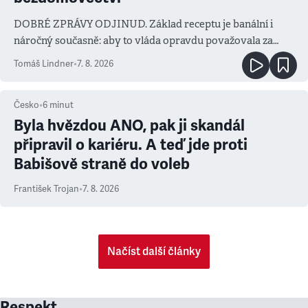
DOBRÉ ZPRÁVY ODJINUD. Základ receptu je banální i
náročný současně: aby to vláda opravdu považovala za
prioritu
Tomáš Lindner
•
7. 8. 2026
Česko
•
6
minut
Byla hvězdou ANO, pak ji skandál
připravil o kariéru. A teď jde proti
Babišově straně do voleb
František Trojan
•
7. 8. 2026
Načíst další články
Respekt