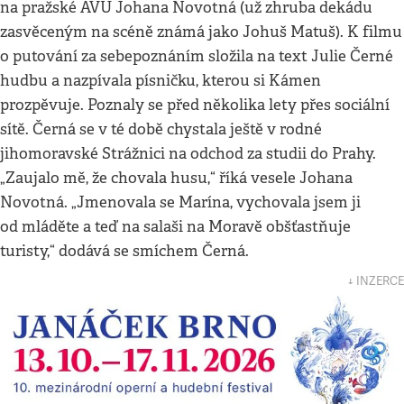
na pražské AVU Johana Novotná (už zhruba dekádu
zasvěceným na scéně známá jako Johuš Matuš). K filmu
o putování za sebepoznáním složila na text Julie Černé
hudbu a nazpívala písničku, kterou si Kámen
prozpěvuje. Poznaly se před několika lety přes sociální
sítě. Černá se v té době chystala ještě v rodné
jihomoravské Strážnici na odchod za studii do Prahy.
„Zaujalo mě, že chovala husu,“ říká vesele Johana
Novotná. „Jmenovala se Marína, vychovala jsem ji
od mláděte a teď na salaši na Moravě obšťastňuje
turisty,“ dodává se smíchem Černá.
↓ INZERCE