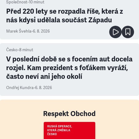
Společnost
•
10
minut
Před 220 lety se rozpadla říše, která z
nás kdysi udělala součást Západu
Marek Švehla
•
6. 8. 2026
Česko
•
8
minut
V poslední době se s focením aut docela
rozjel. Kam prezident s foťákem vyráží,
často neví ani jeho okolí
Ondřej Kundra
•
6. 8. 2026
Respekt Obchod