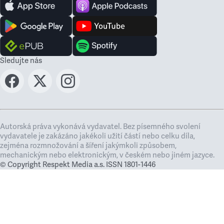
Sledujte nás
Autorská práva vykonává vydavatel. Bez písemného svolení
vydavatele je zakázáno jakékoli užití částí nebo celku díla,
zejména rozmnožování a šíření jakýmkoli způsobem,
mechanickým nebo elektronickým, v českém nebo jiném jazyce.
© Copyright Respekt Media a.s. ISSN 1801-1446