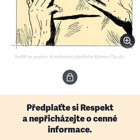
Svěřit se papíru. Komiksová předloha Kámen Osudu.
Předplaťte si Respekt
a nepřicházejte o cenné
informace.