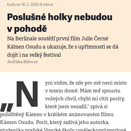
Kultura
•
16. 2. 2025
•
8
minut
Poslušné holky nebudou
v pohodě
Na Berlinale soutěží́ první film Julie Černé
Ká́men Osudu a ukazuje, že s upřímností se dá
dojít i na velký festival
Jindřiška Bláhová
„N
yní vidím, že zde pro mě není místo
v tomto domě. Mám teď spoustu
volných chvil, chybí mi cítit pocity,
které jsem nezažil,“ zpívá si
polidštěný Kámen v krátkém animovaném filmu
Kámen Osudu. Pocit, který zažívá jeho autorka,
studentka pražské Vysoké školy uměleckoprůmyslové