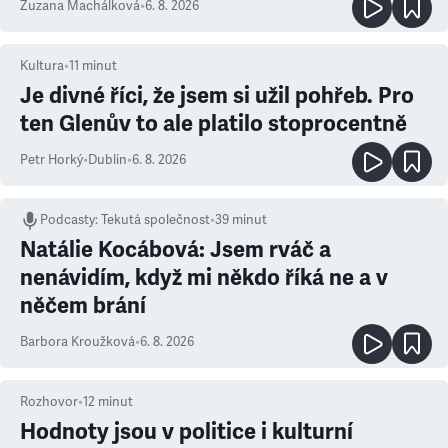
Zuzana Machálková
•
6. 8. 2026
Kultura
•
11
minut
Je divné říci, že jsem si užil pohřeb. Pro
ten Glenův to ale platilo stoprocentně
Petr Horký
•
Dublin
•
6. 8. 2026
Podcasty
:
Tekutá společnost
•
39 minut
Natálie Kocábová: Jsem rváč a
nenávidím, když mi někdo říká ne a v
něčem brání
Barbora Kroužková
•
6. 8. 2026
Rozhovor
•
12
minut
Hodnoty jsou v politice i kulturní