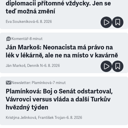
diplomacii přítomné vždycky. Jen se
teď možná změní
Eva Soukeníková
•
6. 8. 2026
Komentář
•
8
minut
Ján Markoš: Neonacista má právo na
lék v lékárně, ale ne na místo v kavárně
Ján Markoš
,
Denník N
•
6. 8. 2026
Newsletter
:
Plamínková
•
7
minut
Plamínková: Boj o Senát odstartoval,
Vávrovci versus vláda a další Turkův
hvězdný týden
Kristýna Jelínková
,
František Trojan
•
6. 8. 2026