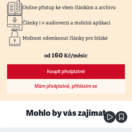
Online přístup ke všem článkům a archivu
Články i v audioverzi a mobilní aplikaci
Možnost odemknout články pro blízké
160
od
Kč/měsíc
Koupit předplatné
Mám předplatné, přihlásím se
Mohlo by vás zajímat