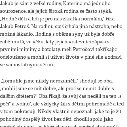
Jakub je sám z velké rodiny, Kateřina má jednoho
sourozence, ale jejich široká rodina se často stýká.
„Hodně dětí a lidí je pro nás zkrátka normální,“ říká
Jakub Petroš. Na rodinu spíš číhala jiná nástraha, nebo
možná lákadlo. Rodina s oběma syny už byla dobře
zaběhnutá, ve věku, kdy jejich vrstevníci zápasí s
prvními miminy a batolaty, měli Petrošovi takříkajíc
odslouženo a mohli si užívat života v plné síle a zdraví
se samostatnými dětmi.
„Tomuhle jsme nikdy nerozuměli,“ shodují se oba,
„mohli jsme se mít dobře, ale proč se nemít dobře s
dalším dítětem?“ Oba říkají, že svůj čas nedělí na ten „s
péčí“ a „volno“, ale vždycky žili s dětmi pohromadě a teď
v tom pokračují. Nikdy vlastně nepoznali, jaké to je žít
pohodlný dospělý život bez dětí: chodili spolu jako
spořiví studenti, ze kterých se stali spořiví studentští