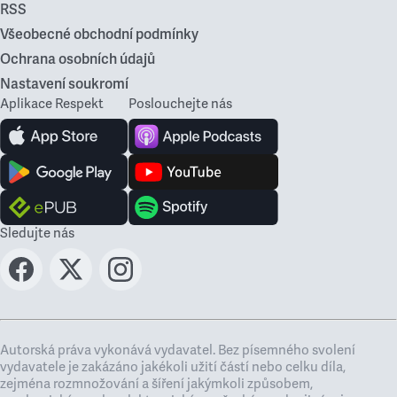
RSS
Všeobecné obchodní podmínky
Ochrana osobních údajů
Nastavení soukromí
Aplikace Respekt
Poslouchejte nás
Sledujte nás
Autorská práva vykonává vydavatel. Bez písemného svolení
vydavatele je zakázáno jakékoli užití částí nebo celku díla,
zejména rozmnožování a šíření jakýmkoli způsobem,