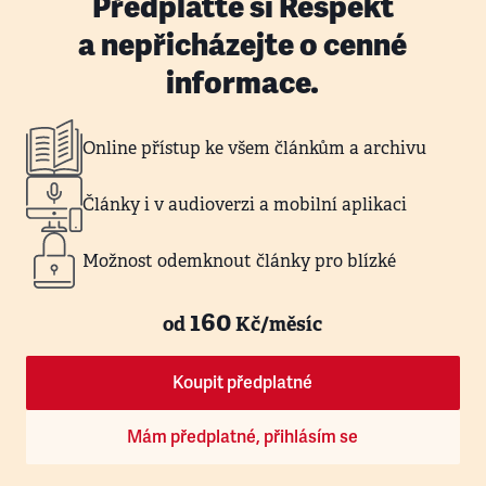
Předplaťte si Respekt
a nepřicházejte o cenné
informace.
Online přístup ke všem článkům a archivu
Články i v audioverzi a mobilní aplikaci
Možnost odemknout články pro blízké
160
od
Kč/měsíc
Koupit předplatné
Mám předplatné, přihlásím se