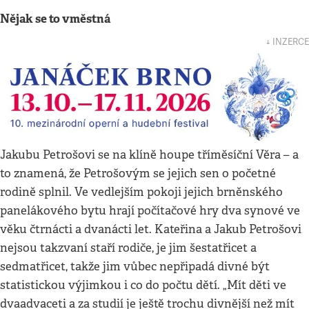
Nějak se to vměstná
↓ INZERCE
Jakubu Petrošovi se na klíně houpe tříměsíční Věra – a
to znamená, že Petrošovým se jejich sen o početné
rodině splnil. Ve vedlejším pokoji jejich brněnského
panelákového bytu hrají počítačové hry dva synové ve
věku čtrnácti a dvanácti let. Kateřina a Jakub Petrošovi
nejsou takzvaní staří rodiče, je jim šestatřicet a
sedmatřicet, takže jim vůbec nepřipadá divné být
statistickou výjimkou i co do počtu dětí. „Mít děti ve
dvaadvaceti a za studií je ještě trochu divnější než mít