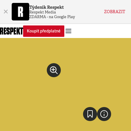
Týdeník Respekt
×
ZOBRAZIT
Respekt Media
ZDARMA - na Google Play
Koupit předplatné