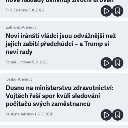
Filip Zelenka
•
5. 8. 2026
Zahraničí
•
6
minut
Noví íránští vládci jsou odvážnější než
jejich zabití předchůdci – a Trump si
neví rady
Tomáš Lindner
•
5. 8. 2026
Česko
•
10
minut
Dusno na ministerstvu zdravotnictví:
Vojtěch řeší spor kvůli sledování
počítačů svých zaměstnanců
Kristýna Jelínková
•
5. 8. 2026