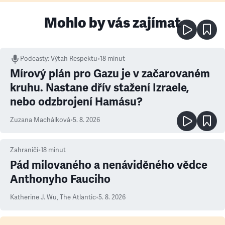
Mohlo by vás zajímat
Podcasty
:
Výtah Respektu
•
18 minut
Mírový plán pro Gazu je v začarovaném
kruhu. Nastane dřív stažení Izraele,
nebo odzbrojení Hamásu?
Zuzana Machálková
•
5. 8. 2026
Zahraničí
•
18
minut
Pád milovaného a nenáviděného vědce
Anthonyho Fauciho
Katherine J. Wu
,
The Atlantic
•
5. 8. 2026