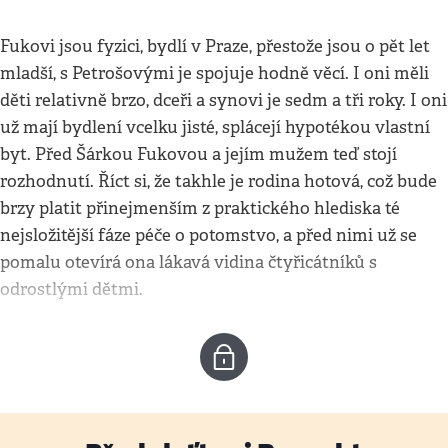
Fukovi jsou fyzici, bydlí v Praze, přestože jsou o pět let
mladší, s Petrošovými je spojuje hodně věcí. I oni měli
děti relativně brzo, dceři a synovi je sedm a tři roky. I oni
už mají bydlení vcelku jisté, splácejí hypotékou vlastní
byt. Před Šárkou Fukovou a jejím mužem teď stojí
rozhodnutí. Říct si, že takhle je rodina hotová, což bude
brzy platit přinejmenším z praktického hlediska té
nejsložitější fáze péče o potomstvo, a před nimi už se
pomalu otevírá ona lákavá vidina čtyřicátníků s
odrostlými dětmi.