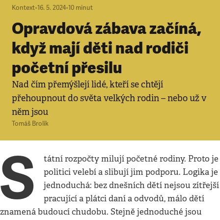
Kontext
•
16. 5. 2024
•
10
minut
Opravdová zábava začíná,
když mají děti nad rodiči
početní přesilu
Nad čím přemýšlejí lidé, kteří se chtějí
přehoupnout do světa velkých rodin – nebo už v
něm jsou
Tomáš Brolík
S
tátní rozpočty milují početné rodiny. Proto je
politici velebí a slibují jim podporu. Logika je
jednoduchá: bez dnešních dětí nejsou zítřejší
pracující a plátci daní a odvodů, málo dětí
znamená budoucí chudobu. Stejně jednoduché jsou