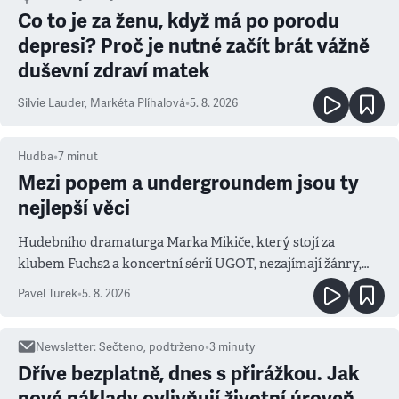
Co to je za ženu, když má po porodu
depresi? Proč je nutné začít brát vážně
duševní zdraví matek
Silvie Lauder
,
Markéta Plíhalová
•
5. 8. 2026
Hudba
•
7
minut
Mezi popem a undergroundem jsou ty
nejlepší věci
Hudebního dramaturga Marka Mikiče, který stojí za
klubem Fuchs2 a koncertní sérií UGOT, nezajímají žánry,
ale atmosféra
Pavel Turek
•
5. 8. 2026
Newsletter
:
Sečteno, podtrženo
•
3
minuty
Dříve bezplatně, dnes s přirážkou. Jak
nové náklady ovlivňují životní úroveň