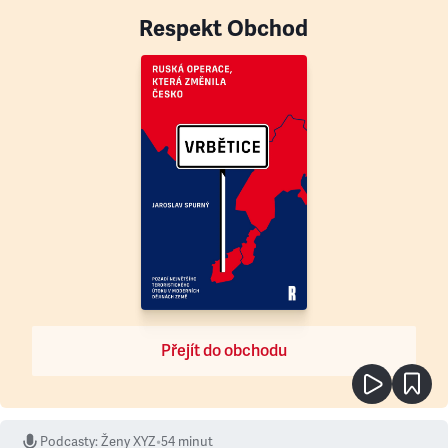
Respekt Obchod
Přejít do obchodu
Podcasty
:
Ženy XYZ
•
54 minut