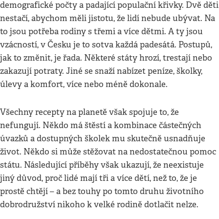
demografické počty a padající populační křivky. Dvě děti
nestačí, abychom měli jistotu, že lidí nebude ubývat. Na
to jsou potřeba rodiny s třemi a více dětmi. A ty jsou
vzácností, v Česku je to sotva každá padesátá. Postupů,
jak to změnit, je řada. Některé státy hrozí, trestají nebo
zakazují potraty. Jiné se snaží nabízet peníze, školky,
úlevy a komfort, více nebo méně dokonale.
Všechny recepty na planetě však spojuje to, že
nefungují. Někdo má štěstí a kombinace částečných
úvazků a dostupných školek mu skutečně usnadňuje
život. Někdo si může stěžovat na nedostatečnou pomoc
státu. Následující příběhy však ukazují, že neexistuje
jiný důvod, proč lidé mají tři a více dětí, než to, že je
prostě chtějí – a bez touhy po tomto druhu životního
dobrodružství nikoho k velké rodině dotlačit nelze.