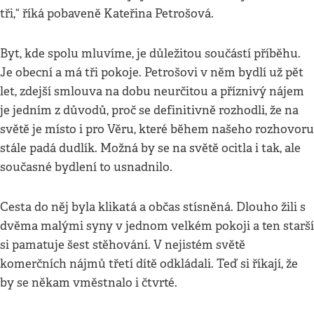
tři,“ říká pobaveně Kateřina Petrošová.
Byt, kde spolu mluvíme, je důležitou součástí příběhu.
Je obecní a má tři pokoje. Petrošovi v něm bydlí už pět
let, zdejší smlouva na dobu neurčitou a příznivý nájem
je jedním z důvodů, proč se definitivně rozhodli, že na
světě je místo i pro Věru, které během našeho rozhovoru
stále padá dudlík. Možná by se na světě ocitla i tak, ale
současné bydlení to usnadnilo.
Cesta do něj byla klikatá a občas stísněná. Dlouho žili s
dvěma malými syny v jednom velkém pokoji a ten starší
si pamatuje šest stěhování. V nejistém světě
komerčních nájmů třetí dítě odkládali. Teď si říkají, že
by se někam vměstnalo i čtvrté.