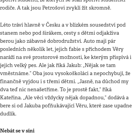
rodiče. A tak jsou Petrošovi zvyklí žít skromně.
Léto tráví hlavně v Česku a v blízkém sousedství pod
stanem nebo pod širákem, cesty s dětmi odjakživa
berou jako zábavné dobrodružství. Auto mají pár
posledních několik let, jejich fabie s příchodem Věry
naráží na své prostorové možnosti, ke kterým přispívá i
jejich velký pes. Ale jak říká Jakub: „Nějak se tam
vměstnáme.“ Oba jsou vysokoškoláci a nepochybují, že
finančně vyjdou i s třemi dětmi. „Jasně, na důchod my
dva teď nic nenašetříme. To je prostě fakt,“ říká
Kateřina. „Ale věci vždycky nějak dopadnou,“ dodává a
bere si od Jakuba pofňukávající Věru, které zase upadne
dudlík.
Nebát se v síni