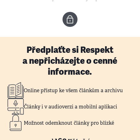
Předplaťte si Respekt
a nepřicházejte o cenné
informace.
Online přístup ke všem článkům a archivu
Články i v audioverzi a mobilní aplikaci
Možnost odemknout články pro blízké