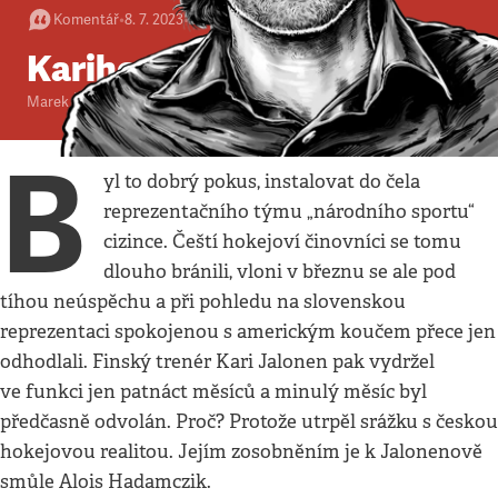
Komentář
•
8. 7. 2023
•
2
minuty
Kariho srážka s realitou
Marek Švehla
B
yl to dobrý pokus, instalovat do čela
reprezentačního týmu „národního sportu“
cizince. Čeští hokejoví činovníci se tomu
dlouho bránili, vloni v březnu se ale pod
tíhou neúspěchu a při pohledu na slovenskou
reprezentaci spokojenou s americkým koučem přece jen
odhodlali. Finský trenér Kari Jalonen pak vydržel
ve funkci jen patnáct měsíců a minulý měsíc byl
předčasně odvolán. Proč? Protože utrpěl srážku s českou
hokejovou realitou. Jejím zosobněním je k Jalonenově
smůle Alois Hadamczik.