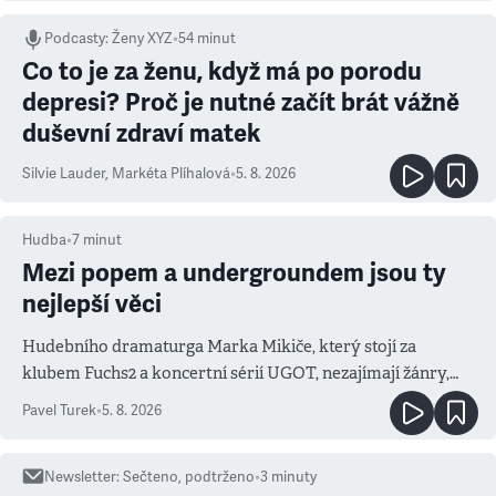
Podcasty
:
Ženy XYZ
•
54 minut
Co to je za ženu, když má po porodu
depresi? Proč je nutné začít brát vážně
duševní zdraví matek
Silvie Lauder
,
Markéta Plíhalová
•
5. 8. 2026
Hudba
•
7
minut
Mezi popem a undergroundem jsou ty
nejlepší věci
Hudebního dramaturga Marka Mikiče, který stojí za
klubem Fuchs2 a koncertní sérií UGOT, nezajímají žánry,
ale atmosféra
Pavel Turek
•
5. 8. 2026
Newsletter
:
Sečteno, podtrženo
•
3
minuty