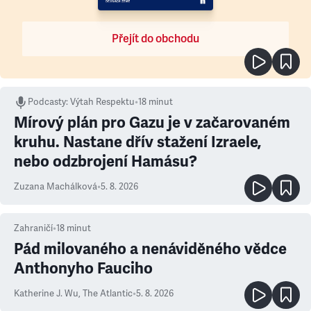
Přejít do obchodu
Podcasty
:
Výtah Respektu
•
18 minut
Mírový plán pro Gazu je v začarovaném
kruhu. Nastane dřív stažení Izraele,
nebo odzbrojení Hamásu?
Zuzana Machálková
•
5. 8. 2026
Zahraničí
•
18
minut
Pád milovaného a nenáviděného vědce
Anthonyho Fauciho
Katherine J. Wu
,
The Atlantic
•
5. 8. 2026