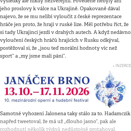
výsledky ale nikdy nezveřejnil. Povedené nebyly ani
jeho proslovy k válce na Ukrajině. Opakovaně dával
najevo, že se mu nelíbí vyloučit z české reprezentace
hráče jen proto, že hrají v ruské lize. Měl potřebu říct, že
si tady Ukrajinci jezdí v drahých autech. A když nedávno
vyloučení českých hráčů hrajících v Rusku odkýval,
postěžoval si, že „jsou teď morální hodnoty víc než
sport“ a „my jsme malí páni“.
↓ INZERCE
Samotné vyhození Jalonena taky stálo za to. Hadamczik
napřed tweetoval, že má už „dlouho jasno“, pak ale
rozhodnutí několik týdnů nedůstojně protahoval.