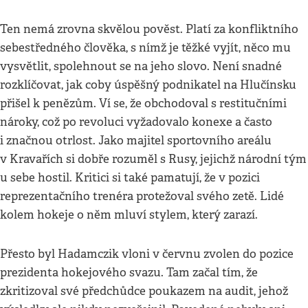
Ten nemá zrovna skvělou pověst. Platí za konfliktního
sebestředného člověka, s nímž je těžké vyjít, něco mu
vysvětlit, spolehnout se na jeho slovo. Není snadné
rozklíčovat, jak coby úspěšný podnikatel na Hlučínsku
přišel k penězům. Ví se, že obchodoval s restitučními
nároky, což po revoluci vyžadovalo konexe a často
i značnou otrlost. Jako majitel sportovního areálu
v Kravařích si dobře rozuměl s Rusy, jejichž národní tým
u sebe hostil. Kritici si také pamatují, že v pozici
reprezentačního trenéra protežoval svého zetě. Lidé
kolem hokeje o něm mluví stylem, který zarazí.
Přesto byl Hadamczik vloni v červnu zvolen do pozice
prezidenta hokejového svazu. Tam začal tím, že
zkritizoval své předchůdce poukazem na audit, jehož