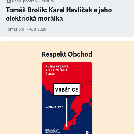
Ranní postřeh
•
2
minuty
Tomáš Brolík: Karel Havlíček a jeho
elektrická morálka
Tomáš Brolík
•
6. 8. 2026
Respekt Obchod