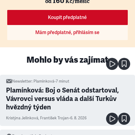
160
od
Kč/měsíc
Koupit předplatné
Mám předplatné, přihlásím se
Mohlo by vás zajímat
Newsletter
:
Plamínková
•
7
minut
Plamínková: Boj o Senát odstartoval,
Vávrovci versus vláda a další Turkův
hvězdný týden
Kristýna Jelínková
,
František Trojan
•
6. 8. 2026