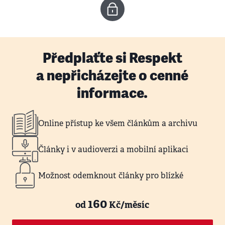
Předplaťte si Respekt
a nepřicházejte o cenné
informace.
Online přístup ke všem článkům a archivu
Články i v audioverzi a mobilní aplikaci
Možnost odemknout články pro blízké
160
od
Kč/měsíc