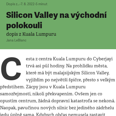
Dopis z…
•
7. 8. 2022
•
5
minut
Silicon Valley na východní
polokouli
dopis z Kuala Lumpuru
Jana LeBlanc
C
esta z centra Kuala Lumpuru do Cyberjayi
trvá asi půl hodiny. Na prohlídku města,
které má být malajsijským Silicon Valley,
vyjíždím po největší špičce, přesto s velkým
předstihem. Zácpy jsou v Kuala Lumpuru
samozřejmostí, nikoli překvapením. Ovšem jen co
opustím centrum, žádná dopravní katastrofa se nekoná.
Naopak, pavučinou nových silnic bez jediného zádrhelu
jedu úplně sama. Kdybych občas nemusela zastavit