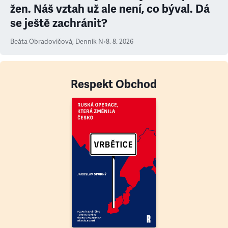
žen. Náš vztah už ale není, co býval. Dá
se ještě zachránit?
Beáta Obradovičová
,
Denník N
•
8. 8. 2026
Respekt Obchod