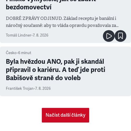
bezdomovectví
DOBRÉ ZPRÁVY ODJINUD. Základ receptu je banální i
náročný současně: aby to vláda opravdu považovala za
prioritu
Tomáš Lindner
•
7. 8. 2026
Česko
•
6
minut
Byla hvězdou ANO, pak ji skandál
připravil o kariéru. A teď jde proti
Babišově straně do voleb
František Trojan
•
7. 8. 2026
Načíst další články