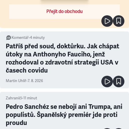
Přejít do obchodu
Komentář
•
4
minuty
Patříš před soud, doktůrku. Jak chápat
útoky na Anthonyho Fauciho, jenž
rozhodoval o zdravotní strategii USA v
časech covidu
Martin Uhlíř
•
7. 8. 2026
Zahraničí
•
11
minut
Pedro Sanchéz se nebojí ani Trumpa, ani
populistů. Španělský premiér jde proti
proudu