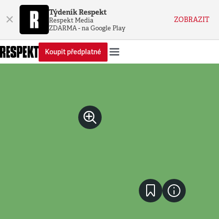
Týdeník Respekt
×
ZOBRAZIT
Respekt Media
ZDARMA - na Google Play
Koupit předplatné