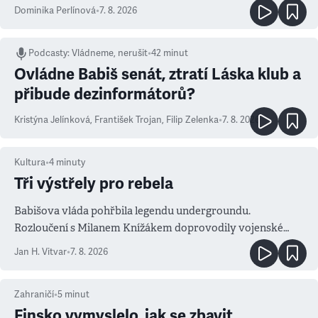
Dominika Perlínová
•
7. 8. 2026
Podcasty
:
Vládneme, nerušit
•
42 minut
Ovládne Babiš senát, ztratí Láska klub a
přibude dezinformátorů?
Kristýna Jelínková
,
František Trojan
,
Filip Zelenka
•
7. 8. 2026
Kultura
•
4
minuty
Tři výstřely pro rebela
Babišova vláda pohřbila legendu undergroundu.
Rozloučení s Milanem Knížákem doprovodily vojenské
salvy i kritika pokrokářů
Jan H. Vitvar
•
7. 8. 2026
Zahraničí
•
5
minut
Finsko vymyslelo, jak se zbavit