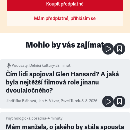
Koupit předplatné
Mám předplatné, přihlásím se
Mohlo by vás zajímat
Podcasty
:
Dělníci kultury
•
52 minut
Čím lidi spojoval Glen Hansard? A jaká
byla nejtěžší filmová role jinanu
dvoulaločného?
Jindřiška Bláhová
,
Jan H. Vitvar
,
Pavel Turek
•
8. 8. 2026
Psychologická poradna
•
4
minuty
Mám manžela, o jakého by stála spousta