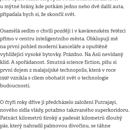
u mýtné brány, kde potkám jedno nebo dvě další auta,
připadala bych si, že skončil svět.
Osamělá sedím o chvíli později i v kavárenském řetězci
přímo v centru inteligentního města. Obklopují mě
na první pohled moderní kanceláře a opuštěně
vyhlížející vysoké bytovky. Prázdno. Na Asii nevídaný
klid. A spořádanost. Smutná science fiction, píšu si
první dojem z malajsijské technopolis, která v roce
1997 vznikla s cílem obohatit svět o technologie
budoucnosti.
O čtyři roky dříve jí předcházelo založení Putrajayi,
nového sídla vlády, potažmo takzvaného superkoridoru.
Patnáct kilometrů široký a padesát kilometrů dlouhý
pás, který nahradil palmovou divočinu, se táhne