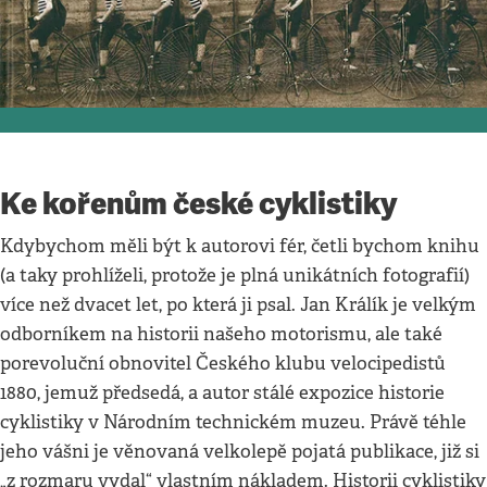
Kultura
•
3. 4. 2022
•
4
minuty
Knižní tipy
Respekt
Ke kořenům české cyklistiky
Kdybychom měli být k autorovi fér, četli bychom knihu
(a taky prohlíželi, protože je plná unikátních fotografií)
více než dvacet let, po která ji psal. Jan Králík je velkým
odborníkem na historii našeho motorismu, ale také
porevoluční obnovitel Českého klubu velocipedistů
1880, jemuž předsedá, a autor stálé expozice historie
cyklistiky v Národním technickém muzeu. Právě téhle
jeho vášni je věnovaná velkolepě pojatá publikace, již si
„z rozmaru vydal“ vlastním nákladem. Historii cyklistiky