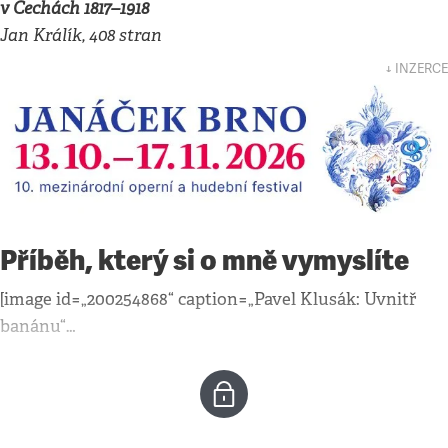
v Čechách 1817–1918
Jan Králík, 408 stran
↓ INZERCE
Příběh, který si o mně vymyslíte
[image id=„200254868“ caption=„Pavel Klusák: Uvnitř
banánu“…