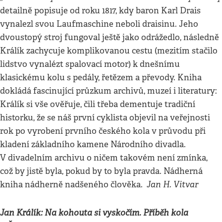
detailně popisuje od roku 1817, kdy baron Karl Drais
vynalezl svou Laufmaschine neboli draisinu. Jeho
dvoustopý stroj fungoval ještě jako odrážedlo, následně
Králík zachycuje komplikovanou cestu (mezitím stačilo
lidstvo vynalézt spalovací motor) k dnešnímu
klasickému kolu s pedály, řetězem a převody. Kniha
dokládá fascinující průzkum archivů, muzeí i literatury:
Králík si vše ověřuje, čili třeba dementuje tradiční
historku, že se náš první cyklista objevil na veřejnosti
rok po vyrobení prvního českého kola v průvodu při
kladení základního kamene Národního divadla.
V divadelním archivu o ničem takovém není zmínka,
což by jistě byla, pokud by to byla pravda. Nádherná
Jan H. Vitvar
kniha nádherně nadšeného člověka.
Jan Králík: Na kohouta si vyskočím. Příběh kola