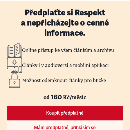
Předplaťte si Respekt
a nepřicházejte o cenné
informace.
Online přístup ke všem článkům a archivu
Články i v audioverzi a mobilní aplikaci
Možnost odemknout články pro blízké
160
od
Kč/měsíc
Koupit předplatné
Mám předplatné, přihlásím se