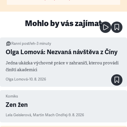
Mohlo by vás zajímat
Ranní postřeh
•
3
minuty
Olga Lomová: Nezvaná návštěva z Číny
Jedna ukázka výchovné práce v zahraničí, kterou provádí
čínští akademici
Olga Lomová
•
10. 8. 2026
Komiks
Zen žen
Lela Geislerová
,
Martin Mach Ondřej
•
9. 8. 2026