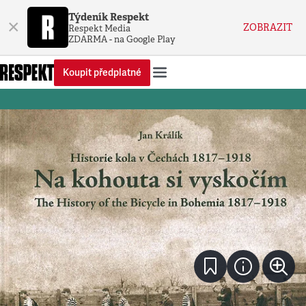
Týdeník Respekt
×
ZOBRAZIT
Respekt Media
ZDARMA - na Google Play
Koupit předplatné