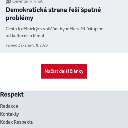
Komentář
•
6
minut
Demokratická strana řeší špatné
problémy
Cesta k dělnickým voličům by měla začít ústupem
od kulturních témat
Fareed Zakaria
•
9. 8. 2026
Načíst další články
Respekt
Redakce
Kontakty
Kodex Respektu