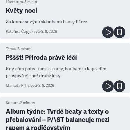
Literatura
•
5
minut
Květy noci
Za komiksovými skladbami Laury Pérez
Kateřina Čopjaková
•
9. 8. 2026
Téma
•
13
minut
Pšššt! Příroda právě léčí
Kdy nám pobyt mezi stromy, houbami a kapradím
prospívá víc než drahé léky
Markéta Plíhalová
•
9. 8. 2026
Kultura
•
2
minuty
Album týdne: Tvrdé beaty a texty o
přebalování – P/\ST balancuje mezi
rapem a rodičovstvím