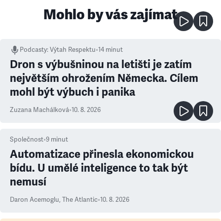
Mohlo by vás zajímat
Podcasty
:
Výtah Respektu
•
14 minut
Dron s výbušninou na letišti je zatím
největším ohrožením Německa. Cílem
mohl být výbuch i panika
Zuzana Machálková
•
10. 8. 2026
Společnost
•
9
minut
Automatizace přinesla ekonomickou
bídu. U umělé inteligence to tak být
nemusí
Daron Acemoglu
,
The Atlantic
•
10. 8. 2026