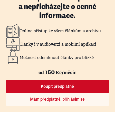
a nepřicházejte o cenné
informace.
Online přístup ke všem článkům a archivu
Články i v audioverzi a mobilní aplikaci
Možnost odemknout články pro blízké
160
od
Kč/měsíc
Koupit předplatné
Mám předplatné, přihlásím se