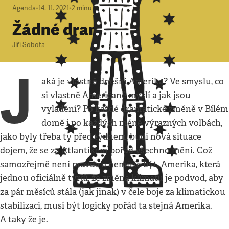
Agenda
•
14. 11. 2021
•
2
minuty
Žádné drama
Jiří Sobota
J
aká je vlastně dnešní Amerika? Ve smyslu, co
si vlastně Američané myslí a jak jsou
vyladění? Po každé dramatické změně v Bílém
domě i po každých méně výrazných volbách,
jako byly třeba ty před týdnem, budí nová situace
dojem, že se za Atlantikem pořád všechno mění. Což
samozřejmě není pravda a nemůže být. Amerika, která
jednou oficiálně tvrdí, že změna klimatu je podvod, aby
za pár měsíců stála (jak jinak) v čele boje za klimatickou
stabilizaci, musí být logicky pořád ta stejná Amerika.
A taky že je.