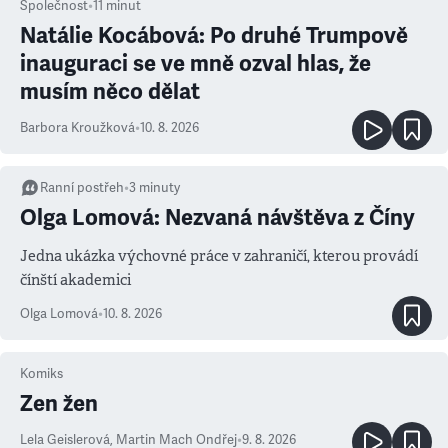
Společnost
•
11
minut
Natálie Kocábová: Po druhé Trumpově
inauguraci se ve mně ozval hlas, že
musím něco dělat
Barbora Kroužková
•
10. 8. 2026
Ranní postřeh
•
3
minuty
Olga Lomová: Nezvaná návštěva z Číny
Jedna ukázka výchovné práce v zahraničí, kterou provádí
čínští akademici
Olga Lomová
•
10. 8. 2026
Komiks
Zen žen
Lela Geislerová
,
Martin Mach Ondřej
•
9. 8. 2026