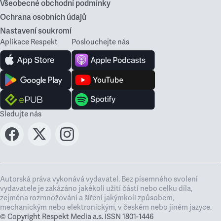
Všeobecné obchodní podmínky
Ochrana osobních údajů
Nastavení soukromí
Aplikace Respekt
Poslouchejte nás
Sledujte nás
Autorská práva vykonává vydavatel. Bez písemného svolení
vydavatele je zakázáno jakékoli užití částí nebo celku díla,
zejména rozmnožování a šíření jakýmkoli způsobem,
mechanickým nebo elektronickým, v českém nebo jiném jazyce.
© Copyright Respekt Media a.s. ISSN 1801-1446