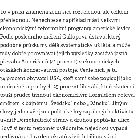
To v praxi znamená zemi sice rozdělenou, ale celkem
přehlednou. Nenechte se například mást velkými
ekonomickými reformními programy americké levice.
Podle posledního měření Gallupova ústavu, který
podobné průzkumy dělá systematicky už léta, a může
tedy dobře porovnávat jejich výsledky, zastává jasná
převaha Američanů (41 procent) v ekonomických
otázkách konzervativní postoje. Vedle nich je tu
34 procent obyvatel USA, kteří sami sebe popisují jako
umírněné, a pouhých 25 procent liberálů, kteří skutečně
touží prudce trhnout ekonomickým kormidlem doleva,
směrem k bájnému „Švédsku“ nebo „Dánsku“. Jinými
slovy, jedna věc jsou politické hry zapálených aktivistů
uvnitř Demokratické strany a druhou poptávka ulice.
Když si tento nepoměr uvědomíte, najednou vypadá
nedávná prohra demokratů s jejich bilionovými