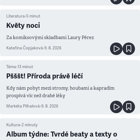
Literatura
•
5
minut
Květy noci
Za komiksovými skladbami Laury Pérez
Kateřina Čopjaková
•
9. 8. 2026
Téma
•
13
minut
Pšššt! Příroda právě léčí
Kdy nám pobyt mezi stromy, houbami a kapradím
prospívá víc než drahé léky
Markéta Plíhalová
•
9. 8. 2026
Kultura
•
2
minuty
Album týdne: Tvrdé beaty a texty o