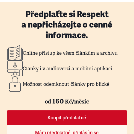
Předplaťte si Respekt
a nepřicházejte o cenné
informace.
Online přístup ke všem článkům a archivu
Články i v audioverzi a mobilní aplikaci
Možnost odemknout články pro blízké
160
od
Kč/měsíc
Koupit předplatné
Mám předplatné, přihlásím se