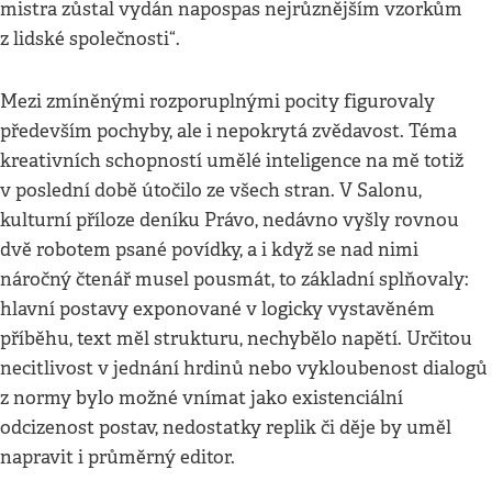
mistra zůstal vydán napospas nejrůznějším vzorkům
z lidské společnosti“.
Mezi zmíněnými rozporuplnými pocity figurovaly
především pochyby, ale i nepokrytá zvědavost. Téma
kreativních schopností umělé inteligence na mě totiž
v poslední době útočilo ze všech stran. V Salonu,
kulturní příloze deníku Právo, nedávno vyšly rovnou
dvě robotem psané povídky, a i když se nad nimi
náročný čtenář musel pousmát, to základní splňovaly:
hlavní postavy exponované v logicky vystavěném
příběhu, text měl strukturu, nechybělo napětí. Určitou
necitlivost v jednání hrdinů nebo vykloubenost dialogů
z normy bylo možné vnímat jako existenciální
odcizenost postav, nedostatky replik či děje by uměl
napravit i průměrný editor.