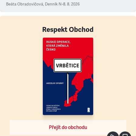
Beáta Obradovičová
,
Denník N
•
8. 8. 2026
Respekt Obchod
Přejít do obchodu