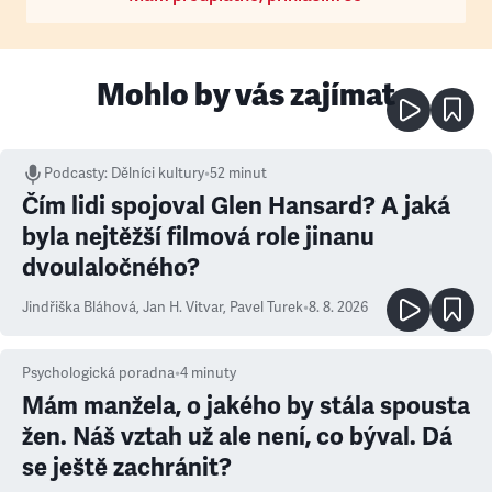
Mohlo by vás zajímat
Podcasty
:
Dělníci kultury
•
52 minut
Čím lidi spojoval Glen Hansard? A jaká
byla nejtěžší filmová role jinanu
dvoulaločného?
Jindřiška Bláhová
,
Jan H. Vitvar
,
Pavel Turek
•
8. 8. 2026
Psychologická poradna
•
4
minuty
Mám manžela, o jakého by stála spousta
žen. Náš vztah už ale není, co býval. Dá
se ještě zachránit?