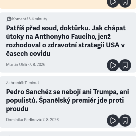
Komentář
•
4
minuty
Patříš před soud, doktůrku. Jak chápat
útoky na Anthonyho Fauciho, jenž
rozhodoval o zdravotní strategii USA v
časech covidu
Martin Uhlíř
•
7. 8. 2026
Zahraničí
•
11
minut
Pedro Sanchéz se nebojí ani Trumpa, ani
populistů. Španělský premiér jde proti
proudu
Dominika Perlínová
•
7. 8. 2026