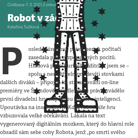
Civilizace
•
7. 3. 2021
•
2
minuty
Robot v zádech
Kateřina Tučková
P
oslední únorový pátek jsem k počítači
zasedala plná rozporuplných pocitů.
Hladová po kulturních zážitcích jsem se –
spolu s neuvěřitelnými devíti stovkami
dalších diváků – připojila ke streamování on-line
premiéry ve Švandově divadle, které právě uvádělo
první divadelní hru napsanou umělou inteligencí.
AI: Když robot píše hru
Upoutávka na inscenaci
vzbuzovala velké očekávání. Lákala na text
vygenerovaný digitálním mozkem, který do hlavní role
obsadil sám sebe coby Robota, jenž „po smrti svého