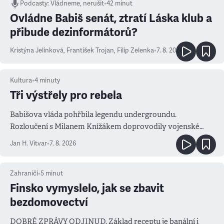
Podcasty
:
Vládneme, nerušit
•
42 minut
Ovládne Babiš senát, ztratí Láska klub a
přibude dezinformátorů?
Kristýna Jelínková
,
František Trojan
,
Filip Zelenka
•
7. 8. 2026
Kultura
•
4
minuty
Tři výstřely pro rebela
Babišova vláda pohřbila legendu undergroundu.
Rozloučení s Milanem Knížákem doprovodily vojenské
salvy i kritika pokrokářů
Jan H. Vitvar
•
7. 8. 2026
Zahraničí
•
5
minut
Finsko vymyslelo, jak se zbavit
bezdomovectví
DOBRÉ ZPRÁVY ODJINUD. Základ receptu je banální i