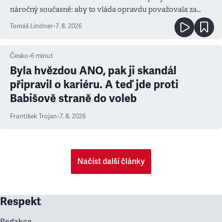
náročný současně: aby to vláda opravdu považovala za
prioritu
Tomáš Lindner
•
7. 8. 2026
Česko
•
6
minut
Byla hvězdou ANO, pak ji skandál
připravil o kariéru. A teď jde proti
Babišově straně do voleb
František Trojan
•
7. 8. 2026
Načíst další články
Respekt