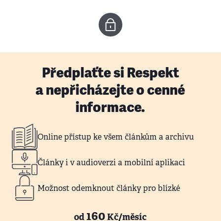
Předplaťte si Respekt
a nepřicházejte o cenné
informace.
Online přístup ke všem článkům a archivu
Články i v audioverzi a mobilní aplikaci
Možnost odemknout články pro blízké
160
od
Kč/měsíc