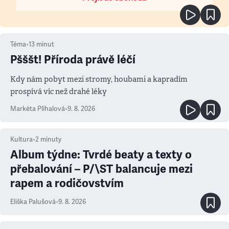
Téma
•
13
minut
Pšššt! Příroda právě léčí
Kdy nám pobyt mezi stromy, houbami a kapradím
prospívá víc než drahé léky
Markéta Plíhalová
•
9. 8. 2026
Kultura
•
2
minuty
Album týdne: Tvrdé beaty a texty o
přebalování – P/\ST balancuje mezi
rapem a rodičovstvím
Eliška Palušová
•
9. 8. 2026