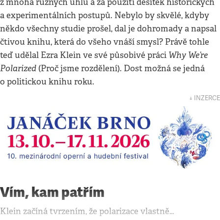
z mnoha různých úhlů a za použití desítek historických
a experimentálních postupů. Nebylo by skvělé, kdyby
někdo všechny studie prošel, dal je dohromady a napsal
čtivou knihu, která do všeho vnáší smysl? Právě tohle
Why We’re
teď udělal Ezra Klein ve své působivé práci
Polarized
(Proč jsme rozdělení). Dost možná se jedná
o politickou knihu roku.
↓ INZERCE
Vím, kam patřím
Klein začíná tvrzením, že polarizace vlastně…