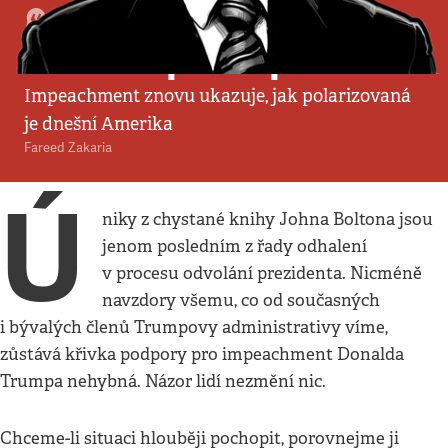
Komentář
:
Politika
•
2. 2. 2020
•
5
minut
Siouxové proti Apačům
Impeachment znovu ukazuje, jak polarizovaná
je dnešní Amerika
Fareed Zakaria
Ú
niky z chystané knihy Johna Boltona jsou
jenom posledním z řady odhalení
v procesu odvolání prezidenta. Nicméně
navzdory všemu, co od současných
i bývalých členů Trumpovy administrativy víme,
zůstává křivka podpory pro impeachment Donalda
Trumpa nehybná. Názor lidí nezmění nic.
Chceme-li situaci hlouběji pochopit, porovnejme ji