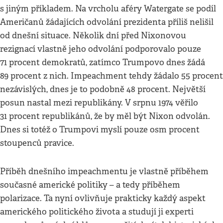
s jiným příkladem. Na vrcholu aféry Watergate se podíl
Američanů žádajících odvolání prezidenta příliš nelišil
od dnešní situace. Několik dní před Nixonovou
rezignací vlastně jeho odvolání podporovalo pouze
71 procent demokratů, zatímco Trumpovo dnes žádá
89 procent z nich. Impeachment tehdy žádalo 55 procent
nezávislých, dnes je to podobně 48 procent. Největší
posun nastal mezi republikány. V srpnu 1974 věřilo
31 procent republikánů, že by měl být Nixon odvolán.
Dnes si totéž o Trumpovi myslí pouze osm procent
stoupenců pravice.
Příběh dnešního impeachmentu je vlastně příběhem
současné americké politiky – a tedy příběhem
polarizace. Ta nyní ovlivňuje prakticky každý aspekt
amerického politického života a studují ji experti