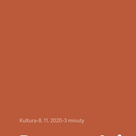
Kultura
•
8. 11. 2020
•
3
minuty