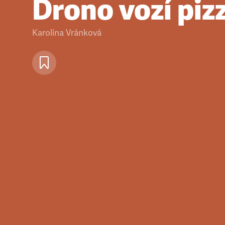
Drono vozí piz
Karolína Vránková