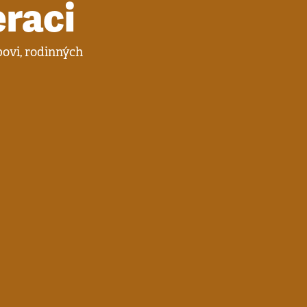
eraci
ovi, rodinných