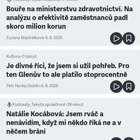
Bouře na ministerstvu zdravotnictví. Na
analýzu o efektivitě zaměstnanců padl
skoro milion korun
Zuzana Machálková
•
6. 8. 2026
Kultura
•
11
minut
Je divné říci, že jsem si užil pohřeb. Pro
ten Glenův to ale platilo stoprocentně
Petr Horký
•
Dublin
•
6. 8. 2026
Podcasty
:
Tekutá společnost
•
39 minut
Natálie Kocábová: Jsem rváč a
nenávidím, když mi někdo říká ne a v
něčem brání