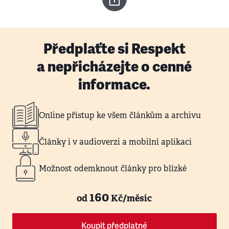
Předplaťte si Respekt
a nepřicházejte o cenné
informace.
Online přístup ke všem článkům a archivu
Články i v audioverzi a mobilní aplikaci
Možnost odemknout články pro blízké
160
od
Kč/měsíc
Koupit předplatné