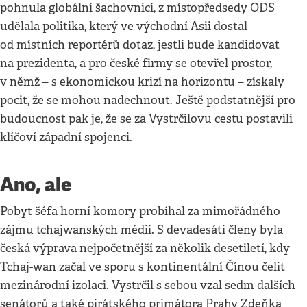
pohnula globální šachovnicí, z místopředsedy ODS
udělala politika, který ve východní Asii dostal
od místních reportérů dotaz, jestli bude kandidovat
na prezidenta, a pro české firmy se otevřel prostor,
v němž – s ekonomickou krizí na horizontu – získaly
pocit, že se mohou nadechnout. Ještě podstatnější pro
budoucnost pak je, že se za Vystrčilovu cestu postavili
klíčoví západní spojenci.
Ano, ale
Pobyt šéfa horní komory probíhal za mimořádného
zájmu tchajwanských médií. S devadesáti členy byla
česká výprava nejpočetnější za několik desetiletí, kdy
Tchaj-wan začal ve sporu s kontinentální Čínou čelit
mezinárodní izolaci. Vystrčil s sebou vzal sedm dalších
senátorů a také pirátského primátora Prahy Zdeňka