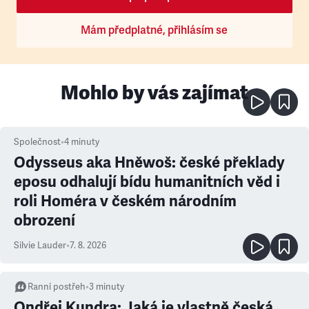
Mám předplatné, přihlásím se
Mohlo by vás zajímat
Společnost
•
4
minuty
Odysseus aka Hněwoš: české překlady
eposu odhalují bídu humanitních věd i
roli Homéra v českém národním
obrození
Silvie Lauder
•
7. 8. 2026
Ranní postřeh
•
3
minuty
Ondřej Kundra: Jaká je vlastně česká