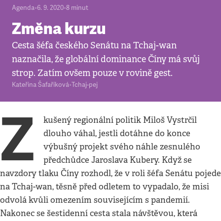
Agenda
•
6. 9. 2020
•
8
minut
Změna kurzu
Cesta šéfa českého Senátu na Tchaj-wan
naznačila, že globální dominance Číny má svůj
strop. Zatím ovšem pouze v rovině gest.
Kateřina Šafaříková
•
Tchaj-pej
Z
kušený regionální politik Miloš Vystrčil
dlouho váhal, jestli dotáhne do konce
výbušný projekt svého náhle zesnulého
předchůdce Jaroslava Kubery. Když se
navzdory tlaku Číny rozhodl, že v roli šéfa Senátu pojede
na Tchaj-wan, těsně před odletem to vypadalo, že misi
odvolá kvůli omezením souvisejícím s pandemií.
Nakonec se šestidenní cesta stala návštěvou, která