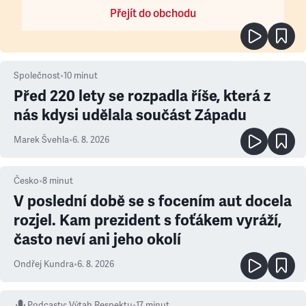
Přejít do obchodu
Společnost
•
10
minut
Před 220 lety se rozpadla říše, která z
nás kdysi udělala součást Západu
Marek Švehla
•
6. 8. 2026
Česko
•
8
minut
V poslední době se s focením aut docela
rozjel. Kam prezident s foťákem vyráží,
často neví ani jeho okolí
Ondřej Kundra
•
6. 8. 2026
Podcasty
:
Výtah Respektu
•
17 minut