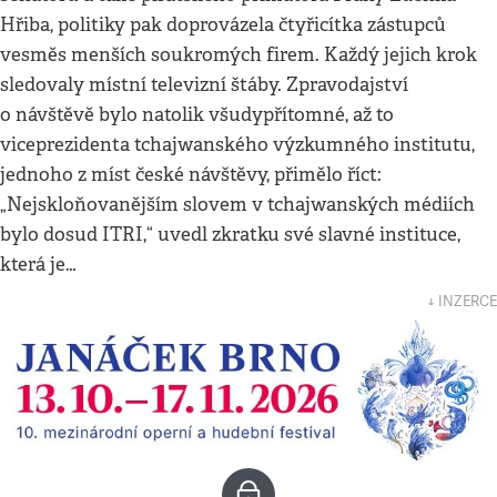
Hřiba, politiky pak doprovázela čtyřicítka zástupců
vesměs menších soukromých firem. Každý jejich krok
sledovaly místní televizní štáby. Zpravodajství
o návštěvě bylo natolik všudypřítomné, až to
viceprezidenta tchajwanského výzkumného institutu,
jednoho z míst české návštěvy, přimělo říct:
„Nejskloňovanějším slovem v tchajwanských médiích
bylo dosud ITRI,“ uvedl zkratku své slavné instituce,
která je…
↓ INZERCE