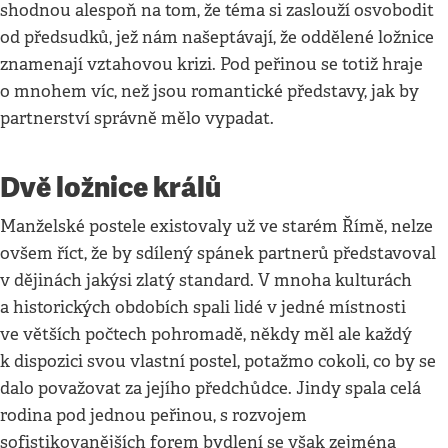
shodnou alespoň na tom, že téma si zaslouží osvobodit
od předsudků, jež nám našeptávají, že oddělené ložnice
znamenají vztahovou krizi. Pod peřinou se totiž hraje
o mnohem víc, než jsou romantické představy, jak by
partnerství správně mělo vypadat.
Dvě ložnice králů
Manželské postele existovaly už ve starém Římě, nelze
ovšem říct, že by sdílený spánek partnerů představoval
v dějinách jakýsi zlatý standard. V mnoha kulturách
a historických obdobích spali lidé v jedné místnosti
ve větších počtech pohromadě, někdy měl ale každý
k dispozici svou vlastní postel, potažmo cokoli, co by se
dalo považovat za jejího předchůdce. Jindy spala celá
rodina pod jednou peřinou, s rozvojem
sofistikovanějších forem bydlení se však zejména