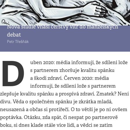
V hlavě
•
12. 7. 2020
•
5
minut
Spát, či nespat pohromadě
Nová studie vnáší čerstvý vítr do manželských
debat
Petr Třešňák
D
uben 2020: média informují, že sdílení lože
s partnerem zhoršuje kvalitu spánku
a škodí zdraví. Červen 2020: média
informují, že sdílení lože s partnerem
zlepšuje kvalitu spánku a prospívá zdraví. Zmatek? Není
divu. Věda o společném spánku je zkrátka mladá,
neusazená a občas si protiřečí. O to větší je po ní ovšem
poptávka. Otázku, zda spát, či nespat po partnerově
boku, si dnes klade stále více lidí, a vědci se zatím