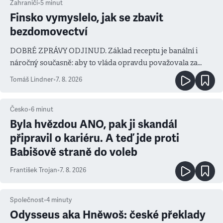
Zahraničí
•
5
minut
Finsko vymyslelo, jak se zbavit
bezdomovectví
DOBRÉ ZPRÁVY ODJINUD. Základ receptu je banální i
náročný současně: aby to vláda opravdu považovala za
prioritu
Tomáš Lindner
•
7. 8. 2026
Česko
•
6
minut
Byla hvězdou ANO, pak ji skandál
připravil o kariéru. A teď jde proti
Babišově straně do voleb
František Trojan
•
7. 8. 2026
Společnost
•
4
minuty
Odysseus aka Hněwoš: české překlady