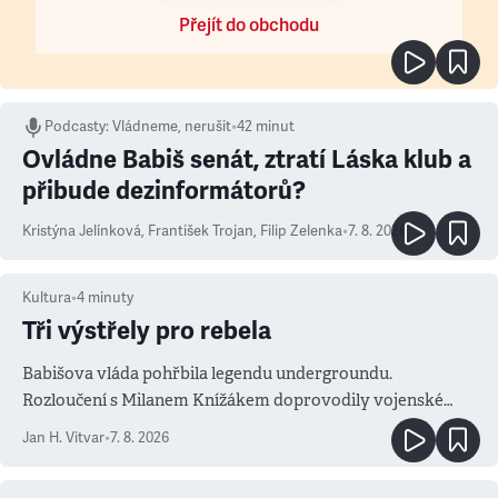
Přejít do obchodu
Podcasty
:
Vládneme, nerušit
•
42 minut
Ovládne Babiš senát, ztratí Láska klub a
přibude dezinformátorů?
Kristýna Jelínková
,
František Trojan
,
Filip Zelenka
•
7. 8. 2026
Kultura
•
4
minuty
Tři výstřely pro rebela
Babišova vláda pohřbila legendu undergroundu.
Rozloučení s Milanem Knížákem doprovodily vojenské
salvy i kritika pokrokářů
Jan H. Vitvar
•
7. 8. 2026