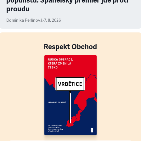
populistů. Španělský premiér jde proti
proudu
Dominika Perlínová
•
7. 8. 2026
Respekt Obchod