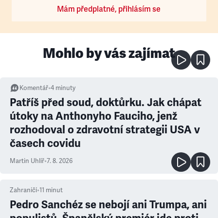
Mám předplatné, přihlásím se
Mohlo by vás zajímat
Komentář
•
4
minuty
Patříš před soud, doktůrku. Jak chápat
útoky na Anthonyho Fauciho, jenž
rozhodoval o zdravotní strategii USA v
časech covidu
Martin Uhlíř
•
7. 8. 2026
Zahraničí
•
11
minut
Pedro Sanchéz se nebojí ani Trumpa, ani