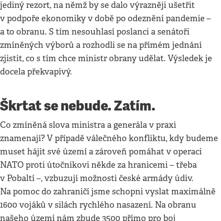
jediný rezort, na němž by se dalo výrazněji ušetřit
v podpoře ekonomiky v době po odeznění pandemie –
a to obranu. S tím nesouhlasí poslanci a senátoři
zmíněných výborů a rozhodli se na přímém jednání
zjistit, co s tím chce ministr obrany udělat. Výsledek je
docela překvapivý.
Škrtat se nebude. Zatím.
Co zmíněná slova ministra a generála v praxi
znamenají? V případě válečného konfliktu, kdy budeme
muset hájit své území a zároveň pomáhat v operaci
NATO proti útočníkovi někde za hranicemi – třeba
v Pobaltí –, vzbuzují možnosti české armády údiv.
Na pomoc do zahraničí jsme schopni vyslat maximálně
1600 vojáků v silách rychlého nasazení. Na obranu
našeho území nám zbude 3500 přímo pro boj