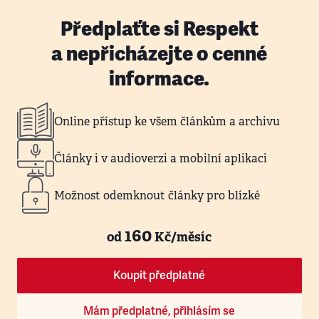
Předplaťte si Respekt
a nepřicházejte o cenné
informace.
Online přístup ke všem článkům a archivu
Články i v audioverzi a mobilní aplikaci
Možnost odemknout články pro blízké
160
od
Kč/měsíc
Koupit předplatné
Mám předplatné, přihlásím se