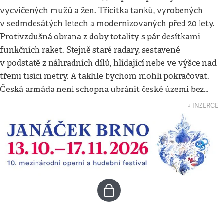
vycvičených mužů a žen. Třicítka tanků, vyrobených
v sedmdesátých letech a modernizovaných před 20 lety.
Protivzdušná obrana z doby totality s pár desítkami
funkčních raket. Stejně staré radary, sestavené
v podstatě z náhradních dílů, hlídající nebe ve výšce nad
třemi tisíci metry. A takhle bychom mohli pokračovat.
Česká armáda není schopna ubránit české území bez…
↓ INZERCE