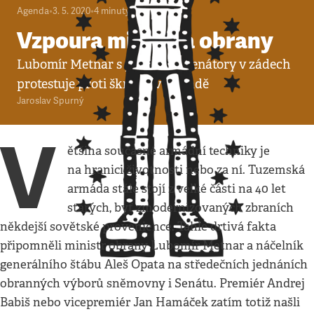
Agenda
•
3. 5. 2020
•
4
minuty
Vzpoura ministra obrany
Lubomír Metnar s poslanci a senátory v zádech
protestuje proti škrtům v armádě
Jaroslav Spurný
V
ětšina současné armádní techniky je
na hranici životnosti nebo za ní. Tuzemská
armáda stále stojí z velké části na 40 let
starých, byť zmodernizovaných zbraních
někdejší sovětské provenience. Tahle drtivá fakta
připomněli ministr obrany Lubomír Metnar a náčelník
generálního štábu Aleš Opata na středečních jednáních
obranných výborů sněmovny i Senátu. Premiér Andrej
Babiš nebo vicepremiér Jan Hamáček zatím totiž našli