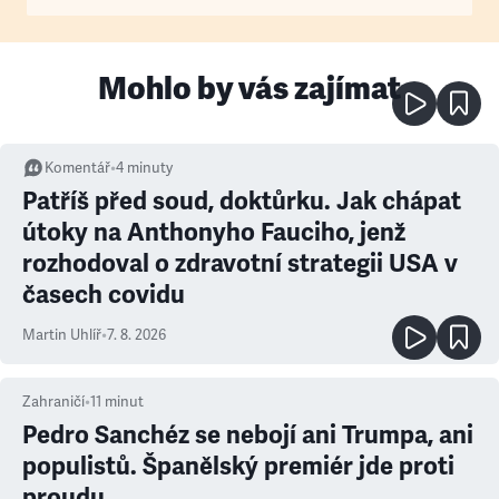
Mohlo by vás zajímat
Komentář
•
4
minuty
Patříš před soud, doktůrku. Jak chápat
útoky na Anthonyho Fauciho, jenž
rozhodoval o zdravotní strategii USA v
časech covidu
Martin Uhlíř
•
7. 8. 2026
Zahraničí
•
11
minut
Pedro Sanchéz se nebojí ani Trumpa, ani
populistů. Španělský premiér jde proti
proudu