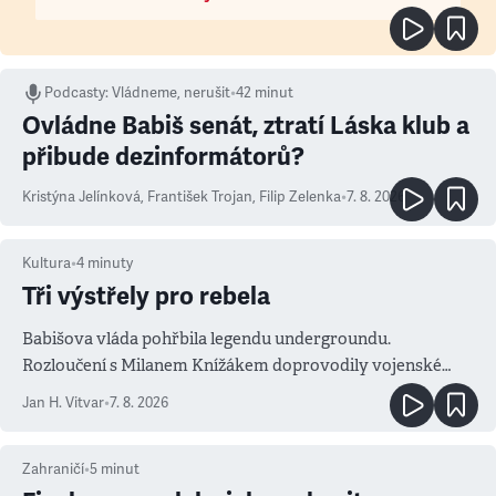
Podcasty
:
Vládneme, nerušit
•
42 minut
Ovládne Babiš senát, ztratí Láska klub a
přibude dezinformátorů?
Kristýna Jelínková
,
František Trojan
,
Filip Zelenka
•
7. 8. 2026
Kultura
•
4
minuty
Tři výstřely pro rebela
Babišova vláda pohřbila legendu undergroundu.
Rozloučení s Milanem Knížákem doprovodily vojenské
salvy i kritika pokrokářů
Jan H. Vitvar
•
7. 8. 2026
Zahraničí
•
5
minut