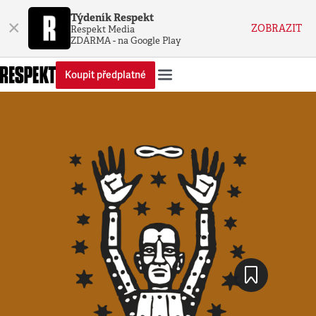
Týdeník Respekt
×
ZOBRAZIT
Respekt Media
ZDARMA - na Google Play
Koupit předplatné