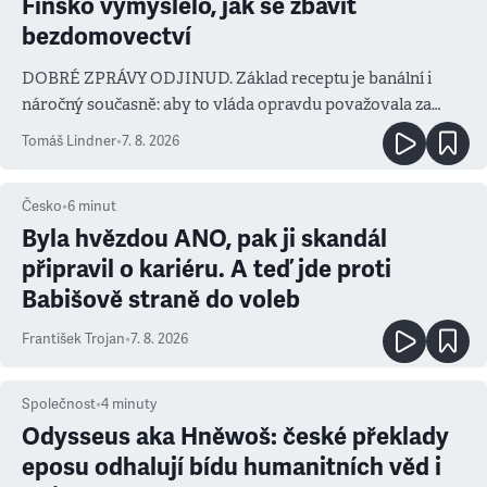
Finsko vymyslelo, jak se zbavit
bezdomovectví
DOBRÉ ZPRÁVY ODJINUD. Základ receptu je banální i
náročný současně: aby to vláda opravdu považovala za
prioritu
Tomáš Lindner
•
7. 8. 2026
Česko
•
6
minut
Byla hvězdou ANO, pak ji skandál
připravil o kariéru. A teď jde proti
Babišově straně do voleb
František Trojan
•
7. 8. 2026
Společnost
•
4
minuty
Odysseus aka Hněwoš: české překlady
eposu odhalují bídu humanitních věd i