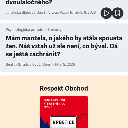
dvoulaločného?
Jindřiška Bláhová
,
Jan H. Vitvar
,
Pavel Turek
•
8. 8. 2026
Psychologická poradna
•
4
minuty
Mám manžela, o jakého by stála spousta
žen. Náš vztah už ale není, co býval. Dá
se ještě zachránit?
Beáta Obradovičová
,
Denník N
•
8. 8. 2026
Respekt Obchod