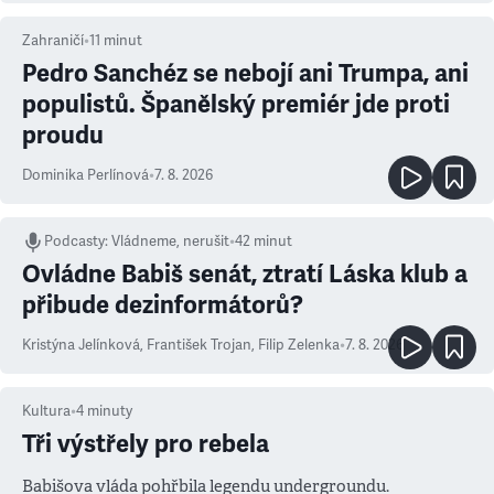
Zahraničí
•
11
minut
Pedro Sanchéz se nebojí ani Trumpa, ani
populistů. Španělský premiér jde proti
proudu
Dominika Perlínová
•
7. 8. 2026
Podcasty
:
Vládneme, nerušit
•
42 minut
Ovládne Babiš senát, ztratí Láska klub a
přibude dezinformátorů?
Kristýna Jelínková
,
František Trojan
,
Filip Zelenka
•
7. 8. 2026
Kultura
•
4
minuty
Tři výstřely pro rebela
Babišova vláda pohřbila legendu undergroundu.