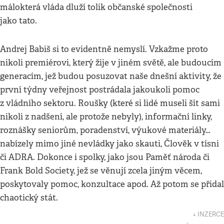
málokterá vláda dluží tolik občanské společnosti
jako tato.
Andrej Babiš si to evidentně nemyslí. Vzkažme proto
nikoli premiérovi, který žije v jiném světě, ale budoucím
generacím, jež budou posuzovat naše dnešní aktivity, že
první týdny veřejnost postrádala jakoukoli pomoc
z vládního sektoru. Roušky (které si lidé museli šít sami
nikoli z nadšení, ale protože nebyly), informační linky,
roznášky seniorům, poradenství, výukové materiály…
nabízely mimo jiné nevládky jako skauti, Člověk v tísni
či ADRA. Dokonce i spolky, jako jsou Paměť národa či
Frank Bold Society, jež se věnují zcela jiným věcem,
poskytovaly pomoc, konzultace apod. Až potom se přidal
chaotický stát.
↓ INZERCE