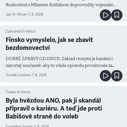
Rozloučení s Milanem Knížákem doprovodily vojenské
salvy i kritika pokrokářů
Jan H. Vitvar
•
7. 8. 2026
Zahraničí
•
5
minut
Finsko vymyslelo, jak se zbavit
bezdomovectví
DOBRÉ ZPRÁVY ODJINUD. Základ receptu je banální i
náročný současně: aby to vláda opravdu považovala za
prioritu
Tomáš Lindner
•
7. 8. 2026
Česko
•
6
minut
Byla hvězdou ANO, pak ji skandál
připravil o kariéru. A teď jde proti
Babišově straně do voleb
František Trojan
•
7. 8. 2026