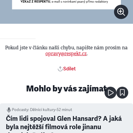
Pokud jste v článku našli chybu, napište nám prosím na
opravy@respekt.cz
.
Sdílet
Mohlo by vás zajímat
Podcasty
:
Dělníci kultury
•
52 minut
Čím lidi spojoval Glen Hansard? A jaká
byla nejtěžší filmová role jinanu