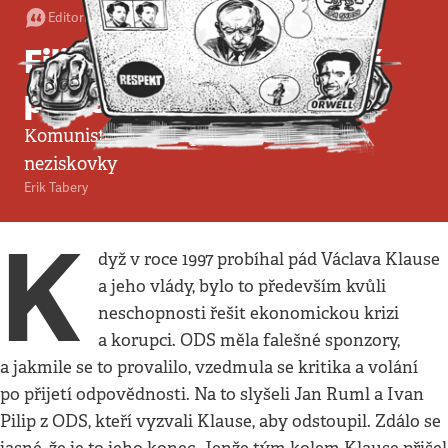
Editorial
:
Redakce
•
5. 4. 2020
•
4
minuty
Filip a Okamura ohrožují
pomoc lidem
Komunisté s SPD chystají další útok na
neziskovky
Erik Tabery
K
dyž v roce 1997 probíhal pád Václava Klause
a jeho vlády, bylo to především kvůli
neschopnosti řešit ekonomickou krizi
a korupci. ODS měla falešné sponzory,
a jakmile se to provalilo, vzedmula se kritika a volání
po přijetí odpovědnosti. Na to slyšeli Jan Ruml a Ivan
Pilip z ODS, kteří vyzvali Klause, aby odstoupil. Zdálo se