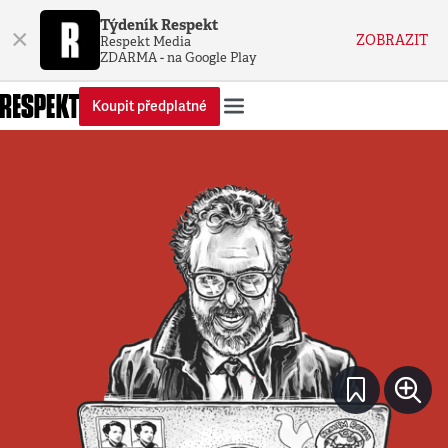
Týdeník Respekt
×
ZOBRAZIT
Respekt Media
ZDARMA - na Google Play
Koupit předplatné