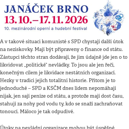
A v takové situaci komunisté s SPD chystají další útok
na neziskovky. Mají být připraveny o finance od státu.
Zástupci těchto stran dodávají, že jim údajně jde jen o to
likvidovat „politické“ nevládky. To jsou ale jen řeči,
konečným cílem je likvidace nestátních organizací.
Hezky v tradici jejich totalitní historie. Přitom je to
jednoduché – SPD a KSČM dnes lidem nepomáhají
nijak, jen sají peníze od státu, a protože mají dost času,
stahují za nohy pod vodu ty, kdo se snaží zachraňovat
tonoucí. Máloco je tak odpudivé.
Útoky na nevládní organizace mohou být úspěšné.