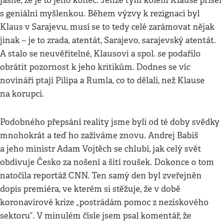
jasné, že je to jeho konec. Jenže tým kolem Klause přišel
s geniální myšlenkou. Během výzvy k rezignaci byl
Klaus v Sarajevu, musí se to tedy celé zarámovat nějak
jinak – je to zrada, atentát, Sarajevo, sarajevský atentát.
A stalo se neuvěřitelné, Klausovi a spol. se podařilo
obrátit pozornost k jeho kritikům. Dodnes se víc
novináři ptají Pilipa a Rumla, co to dělali, než Klause
na korupci.
Podobného přepsání reality jsme byli od té doby svědky
mnohokrát a teď ho zažíváme znovu. Andrej Babiš
a jeho ministr Adam Vojtěch se chlubí, jak celý svět
obdivuje Česko za nošení a šití roušek. Dokonce o tom
natočila reportáž CNN. Ten samý den byl zveřejněn
dopis premiéra, ve kterém si stěžuje, že v době
koronavirové krize „postrádám pomoc z neziskového
sektoru“. V minulém čísle jsem psal komentář, že