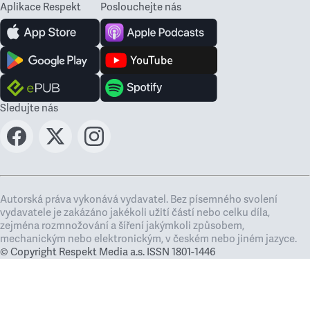
Aplikace Respekt
Poslouchejte nás
Sledujte nás
Autorská práva vykonává vydavatel. Bez písemného svolení
vydavatele je zakázáno jakékoli užití částí nebo celku díla,
zejména rozmnožování a šíření jakýmkoli způsobem,
mechanickým nebo elektronickým, v českém nebo jiném jazyce.
© Copyright Respekt Media a.s. ISSN 1801-1446