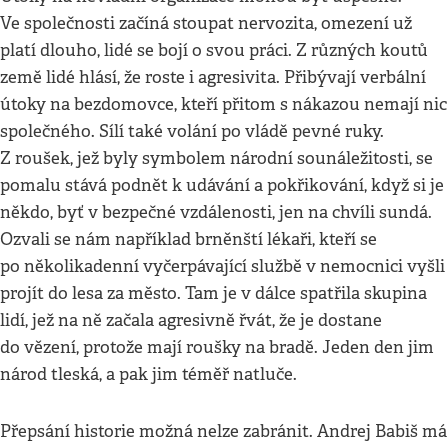
Ve společnosti začíná stoupat nervozita, omezení už
platí dlouho, lidé se bojí o svou práci. Z různých koutů
země lidé hlásí, že roste i agresivita. Přibývají verbální
útoky na bezdomovce, kteří přitom s nákazou nemají nic
společného. Sílí také volání po vládě pevné ruky.
Z roušek, jež byly symbolem národní sounáležitosti, se
pomalu stává podnět k udávání a pokřikování, když si je
někdo, byť v bezpečné vzdálenosti, jen na chvíli sundá.
Ozvali se nám například brněnští lékaři, kteří se
po několikadenní vyčerpávající službě v nemocnici vyšli
projít do lesa za město. Tam je v dálce spatřila skupina
lidí, jež na ně začala agresivně řvát, že je dostane
do vězení, protože mají roušky na bradě. Jeden den jim
národ tleská, a pak jim téměř natluče.
Přepsání historie možná nelze zabránit. Andrej Babiš má