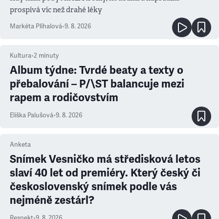
prospívá víc než drahé léky
Markéta Plíhalová
•
9. 8. 2026
Kultura
•
2
minuty
Album týdne: Tvrdé beaty a texty o
přebalování – P/\ST balancuje mezi
rapem a rodičovstvím
Eliška Palušová
•
9. 8. 2026
Anketa
Snímek Vesničko má středisková letos
slaví 40 let od premiéry. Který český či
československý snímek podle vás
nejméně zestárl?
Respekt
•
9. 8. 2026