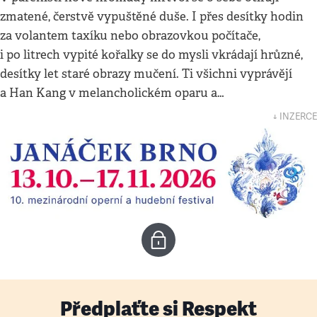
zmatené, čerstvě vypuštěné duše. I přes desítky hodin
za volantem taxíku nebo obrazovkou počítače,
i po litrech vypité kořalky se do mysli vkrádají hrůzné,
desítky let staré obrazy mučení. Ti všichni vyprávějí
a Han Kang v melancholickém oparu a…
↓ INZERCE
Předplaťte si Respekt