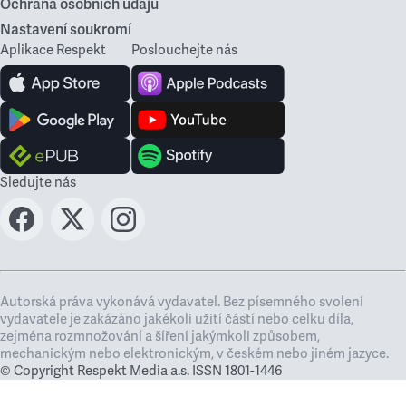
Ochrana osobních údajů
Nastavení soukromí
Aplikace Respekt
Poslouchejte nás
Sledujte nás
Autorská práva vykonává vydavatel. Bez písemného svolení
vydavatele je zakázáno jakékoli užití částí nebo celku díla,
zejména rozmnožování a šíření jakýmkoli způsobem,
mechanickým nebo elektronickým, v českém nebo jiném jazyce.
© Copyright Respekt Media a.s. ISSN 1801-1446