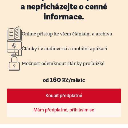
a nepřicházejte o cenné
informace.
Online přístup ke všem článkům a archivu
Články i v audioverzi a mobilní aplikaci
Možnost odemknout články pro blízké
160
od
Kč/měsíc
Koupit předplatné
Mám předplatné, přihlásím se