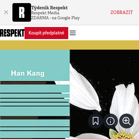
Týdeník Respekt
×
ZOBRAZIT
Respekt Media
ZDARMA - na Google Play
Koupit předplatné