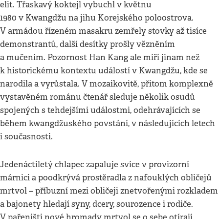
elit. Třaskavý koktejl vybuchl v květnu
1980 v Kwangdžu na jihu Korejského poloostrova.
V armádou řízeném masakru zemřely stovky až tisíce
demonstrantů, další desítky prošly vězněním
a mučením. Pozornost Han Kang ale míří jinam než
k historickému kontextu událostí v Kwangdžu, kde se
narodila a vyrůstala. V mozaikovitě, přitom komplexně
vystavěném románu čtenář sleduje několik osudů
spojených s tehdejšími událostmi, odehrávajících se
během kwangdžuského povstání, v následujících letech
i současnosti.
Jedenáctiletý chlapec zapaluje svíce v provizorní
márnici a poodkrývá prostěradla z nafouklých obličejů
mrtvol – příbuzní mezi obličeji znetvořenými rozkladem
a bajonety hledají syny, dcery, sourozence i rodiče.
V pařeništi nové hromady mrtvol se o sebe otírají