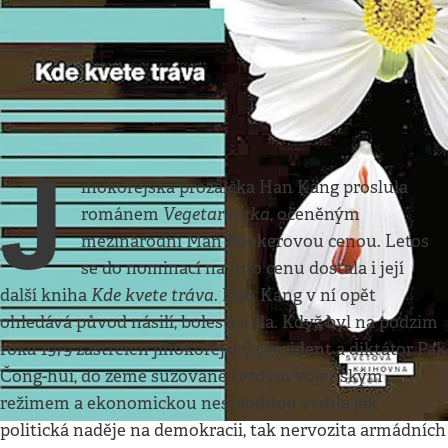
Kultura
•
14. 7. 2018
•
2
minuty
Kde kvete tráva
Han Kang
Zdeněk Staszek
J
ihokorejská prozaička Han Kang proslula
Vegetariánka
románem
, oceněným
mezinárodní Man Bookerovou cenou. Letos
se do nominací na tuto cenu dostala i její
Kde kvete tráva
další kniha
. Han Kang v ní opět
ohledává původ násilí, bolesti a zla. Když byl na podzim
roku 1979 zastřelen jihokorejský prezident a diktátor Pak
Čong-hui, do země sužované tvrdým vojenským
režimem a ekonomickou nestabilitou vtrhla jak
politická naděje na demokracii, tak nervozita armádních