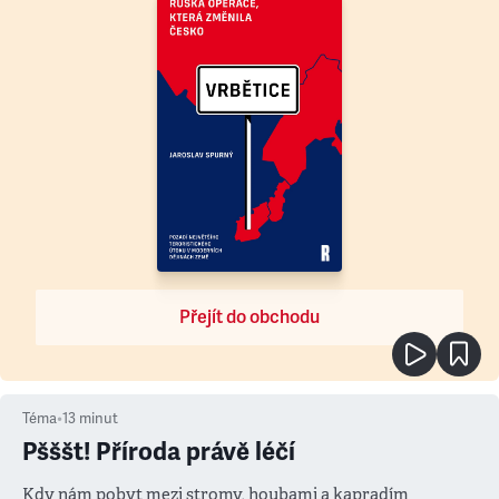
Přejít do obchodu
Téma
•
13
minut
Pšššt! Příroda právě léčí
Kdy nám pobyt mezi stromy, houbami a kapradím