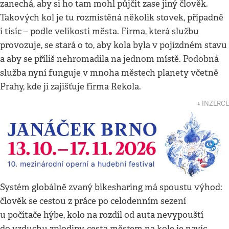
zanechá, aby si ho tam mohl půjčit zase jiný člověk.
Takových kol je tu rozmístěná několik stovek, případně
i tisíc – podle velikosti města. Firma, která službu
provozuje, se stará o to, aby kola byla v pojízdném stavu
a aby se příliš nehromadila na jednom místě. Podobná
služba nyní funguje v mnoha městech planety včetně
Prahy, kde ji zajišťuje firma Rekola.
↓ INZERCE
Systém globálně zvaný bikesharing má spoustu výhod:
člověk se cestou z práce po celodenním sezení
u počítače hýbe, kolo na rozdíl od auta nevypouští
do vzduchu zplodiny, cesta městem na kole je navíc