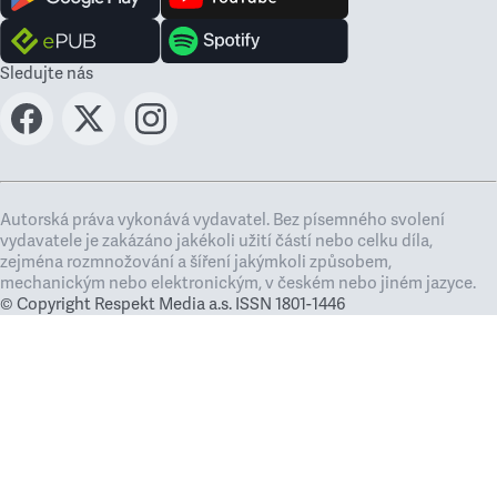
Sledujte nás
Autorská práva vykonává vydavatel. Bez písemného svolení
vydavatele je zakázáno jakékoli užití částí nebo celku díla,
zejména rozmnožování a šíření jakýmkoli způsobem,
mechanickým nebo elektronickým, v českém nebo jiném jazyce.
© Copyright Respekt Media a.s. ISSN 1801-1446