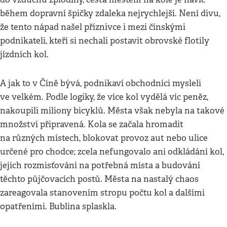
během dopravní špičky zdaleka nejrychlejší. Není divu,
že tento nápad našel příznivce i mezi čínskými
podnikateli, kteří si nechali postavit obrovské flotily
jízdních kol.
A jak to v Číně bývá, podnikaví obchodníci mysleli
ve velkém. Podle logiky, že více kol vydělá víc peněz,
nakoupili miliony bicyklů. Města však nebyla na takové
množství připravená. Kola se začala hromadit
na různých místech, blokovat provoz aut nebo ulice
určené pro chodce; zcela nefungovalo ani odkládání kol,
jejich rozmisťování na potřebná místa a budování
těchto půjčovacích postů. Města na nastalý chaos
zareagovala stanovením stropu počtu kol a dalšími
opatřeními. Bublina splaskla.