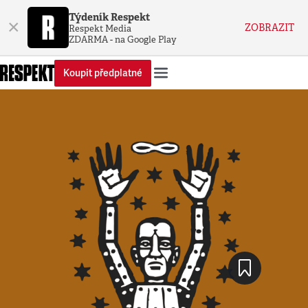
Týdeník Respekt
×
ZOBRAZIT
Respekt Media
ZDARMA - na Google Play
Koupit předplatné