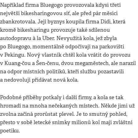
Například firma Bluegogo provozovala kdysi třetí
největší bikesharingovou síť, ale před pár měsíci
zbankrotovala. Její byznys koupila firma Didi, která
kromě bikesharingu provozuje také sdílenou
autodopravu à la Uber. Nevyužitá kola, jež zbyla
po Bluegogo, momentálně odpočívají na parkovišti
v Pekingu. Nový vlastník chtěl kola vrátit do provozu
v Kuang-čou a Šen-čenu, dvou megaměstech, ale narazil
na odpor místních politiků, kteří službu pozastavili
a nedovolují přidávat nová kola.
Podobné příběhy potkaly i další firmy, a kola se tak
hromadí na mnoha nečekaných místech. Někde jimi už
zvolna začíná prorůstat plevel. Je to smutný pohled,
přesto v sobě letecké snímky milionů kol mají zvláštní
poetiku.