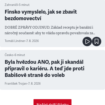
Zahraničí
•
5
minut
Finsko vymyslelo, jak se zbavit
bezdomovectví
DOBRÉ ZPRÁVY ODJINUD. Základ receptu je banální i
náročný současně: aby to vláda opravdu považovala za
prioritu
Tomáš Lindner
•
7. 8. 2026
Česko
•
6
minut
Byla hvězdou ANO, pak ji skandál
připravil o kariéru. A teď jde proti
Babišově straně do voleb
František Trojan
•
7. 8. 2026