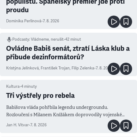
populistů. Španělský premiér jde proti
proudu
Dominika Perlínová
•
7. 8. 2026
Podcasty
:
Vládneme, nerušit
•
42 minut
Ovládne Babiš senát, ztratí Láska klub a
přibude dezinformátorů?
Kristýna Jelínková
,
František Trojan
,
Filip Zelenka
•
7. 8. 2026
Kultura
•
4
minuty
Tři výstřely pro rebela
Babišova vláda pohřbila legendu undergroundu.
Rozloučení s Milanem Knížákem doprovodily vojenské
salvy i kritika pokrokářů
Jan H. Vitvar
•
7. 8. 2026