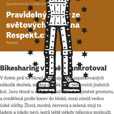
Společnost
•
24. 3. 2018
•
3
minuty
Pravidelný výběr ze
světových médií na
Respekt.cz
Respekt
Bikesharing v Číně zbankrotoval
V širém poli na okraji Šanghaje stojí zaparkovaných
několik desítek, možná stovek tisíc zánovních jízdních
kol. Jsou těsně u sebe, aby zabírala co nejméně prostoru,
a rozdělená podle barev do bloků, mezi nimiž vedou
úzké uličky. Žlutá, modrá, červená a zelená; stojí tu
ladem a nikdo neví, jestli ještě někdy někomu poslouží.