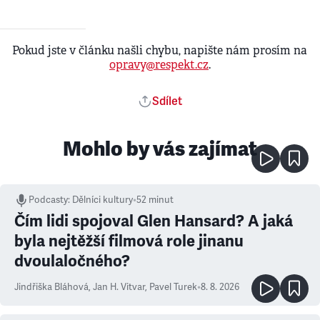
Pokud jste v článku našli chybu, napište nám prosím na
opravy@respekt.cz
.
Sdílet
Mohlo by vás zajímat
Podcasty
:
Dělníci kultury
•
52 minut
Čím lidi spojoval Glen Hansard? A jaká
byla nejtěžší filmová role jinanu
dvoulaločného?
Jindřiška Bláhová
,
Jan H. Vitvar
,
Pavel Turek
•
8. 8. 2026