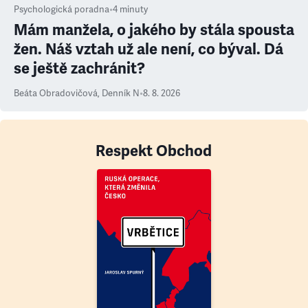
Psychologická poradna
•
4
minuty
Mám manžela, o jakého by stála spousta
žen. Náš vztah už ale není, co býval. Dá
se ještě zachránit?
Beáta Obradovičová
,
Denník N
•
8. 8. 2026
Respekt Obchod