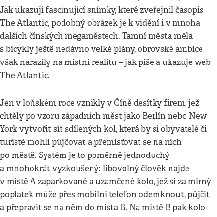
Jak ukazují fascinující snímky, které zveřejnil časopis
The Atlantic, podobný obrázek je k vidění i v mnoha
dalších čínských megaměstech. Tamní města měla
s bicykly ještě nedávno velké plány, obrovské ambice
však narazily na místní realitu – jak píše a ukazuje web
The Atlantic.
Jen v loňském roce vznikly v Číně desítky firem, jež
chtěly po vzoru západních měst jako Berlín nebo New
York vytvořit síť sdílených kol, která by si obyvatelé či
turisté mohli půjčovat a přemisťovat se na nich
po městě. Systém je to poměrně jednoduchý
a mnohokrát vyzkoušený: libovolný člověk najde
v místě A zaparkované a uzamčené kolo, jež si za mírný
poplatek může přes mobilní telefon odemknout, půjčit
a přepravit se na něm do místa B. Na místě B pak kolo