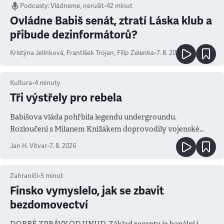
Podcasty
:
Vládneme, nerušit
•
42 minut
Ovládne Babiš senát, ztratí Láska klub a
přibude dezinformátorů?
Kristýna Jelínková
,
František Trojan
,
Filip Zelenka
•
7. 8. 2026
Kultura
•
4
minuty
Tři výstřely pro rebela
Babišova vláda pohřbila legendu undergroundu.
Rozloučení s Milanem Knížákem doprovodily vojenské
salvy i kritika pokrokářů
Jan H. Vitvar
•
7. 8. 2026
Zahraničí
•
5
minut
Finsko vymyslelo, jak se zbavit
bezdomovectví
DOBRÉ ZPRÁVY ODJINUD. Základ receptu je banální i