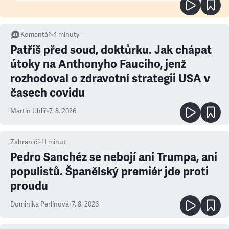
Komentář
•
4
minuty
Patříš před soud, doktůrku. Jak chápat
útoky na Anthonyho Fauciho, jenž
rozhodoval o zdravotní strategii USA v
časech covidu
Martin Uhlíř
•
7. 8. 2026
Zahraničí
•
11
minut
Pedro Sanchéz se nebojí ani Trumpa, ani
populistů. Španělský premiér jde proti
proudu
Dominika Perlínová
•
7. 8. 2026