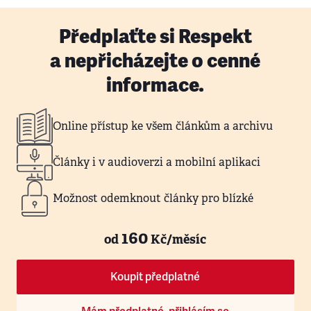
Předplaťte si Respekt
a nepřicházejte o cenné
informace.
Online přístup ke všem článkům a archivu
Články i v audioverzi a mobilní aplikaci
Možnost odemknout články pro blízké
160
od
Kč/měsíc
Koupit předplatné