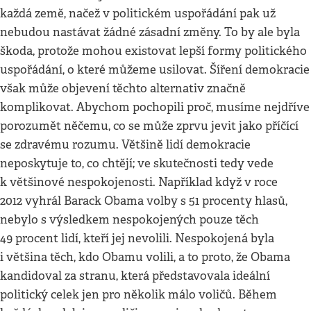
každá země, načež v politickém uspořádání pak už
nebudou nastávat žádné zásadní změny. To by ale byla
škoda, protože mohou existovat lepší formy politického
uspořádání, o které můžeme usilovat. Šíření demokracie
však může objevení těchto alternativ značně
komplikovat. Abychom pochopili proč, musíme nejdříve
porozumět něčemu, co se může zprvu jevit jako příčící
se zdravému rozumu. Většině lidí demokracie
neposkytuje to, co chtějí; ve skutečnosti tedy vede
k většinové nespokojenosti. Například když v roce
2012 vyhrál Barack Obama volby s 51 procenty hlasů,
nebylo s výsledkem nespokojených pouze těch
49 procent lidí, kteří jej nevolili. Nespokojená byla
i většina těch, kdo Obamu volili, a to proto, že Obama
kandidoval za stranu, která představovala ideální
politický celek jen pro několik málo voličů. Během