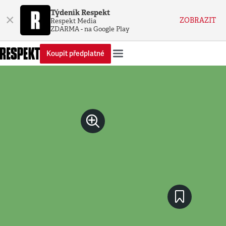
Týdeník Respekt
×
ZOBRAZIT
Respekt Media
ZDARMA - na Google Play
Koupit předplatné