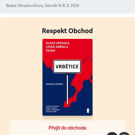
Beáta Obradovičová
,
Denník N
•
8. 8. 2026
Respekt Obchod
Přejít do obchodu