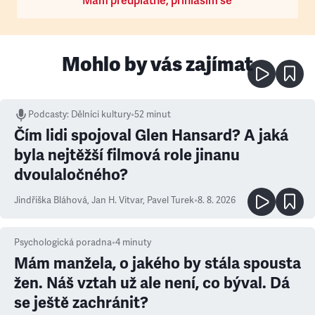
Mám předplatné, přihlásím se
Mohlo by vás zajímat
Podcasty
:
Dělníci kultury
•
52 minut
Čím lidi spojoval Glen Hansard? A jaká
byla nejtěžší filmová role jinanu
dvoulaločného?
Jindřiška Bláhová
,
Jan H. Vitvar
,
Pavel Turek
•
8. 8. 2026
Psychologická poradna
•
4
minuty
Mám manžela, o jakého by stála spousta
žen. Náš vztah už ale není, co býval. Dá
se ještě zachránit?