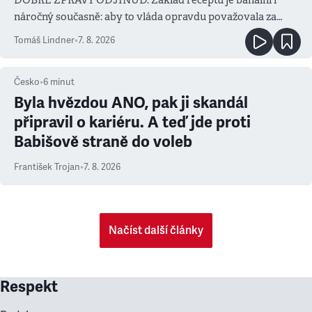
náročný současně: aby to vláda opravdu považovala za
prioritu
Tomáš Lindner
•
7. 8. 2026
Česko
•
6
minut
Byla hvězdou ANO, pak ji skandál
připravil o kariéru. A teď jde proti
Babišově straně do voleb
František Trojan
•
7. 8. 2026
Načíst další články
Respekt