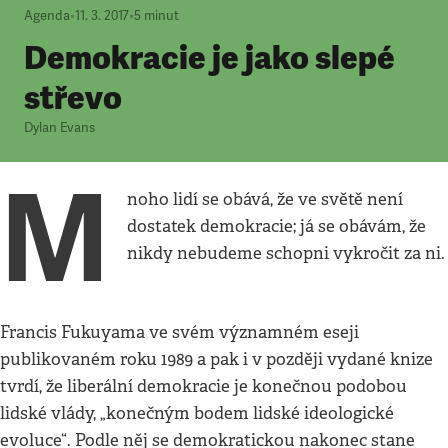
Agenda
•
11. 3. 2017
•
5
minut
Demokracie je jako slepé
střevo
Dylan Evans
M
noho lidí se obává, že ve světě není
dostatek demokracie; já se obávám, že
nikdy nebudeme schopni vykročit za ni.
Francis Fukuyama ve svém významném eseji
publikovaném roku 1989 a pak i v později vydané knize
tvrdí, že liberální demokracie je konečnou podobou
lidské vlády, „konečným bodem lidské ideologické
evoluce“. Podle něj se demokratickou nakonec stane