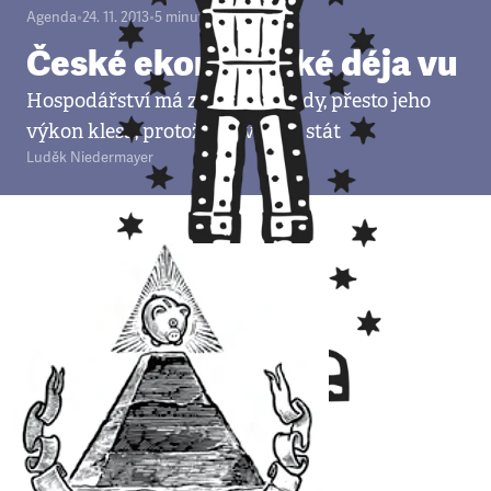
Agenda
•
24. 11. 2013
•
5
minut
České ekonomické déja vu
Hospodářství má zdravé základy, přesto jeho
výkon klesá, protože na vině je stát
Luděk Niedermayer