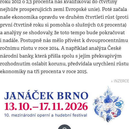
roku 2012 o 2,3 procenta nás kvalifikoval do čtvrtiny
nejhůře prosperujících zemí Evropské unie). Poté začala
naše ekonomika opravdu ve druhém čtvrtletí růst (proti
první čtvrtině roku si pomohla o slušných 0,6 procenta)
a analýzy se shodovaly, že toto tempo bude pokračovat
i nadále. Postupně nás mělo přivést k dvouprocentnímu
ročnímu růstu v roce 2014. A například analýza České
národní banky, která přišla spolu s jejím překvapivým
rozhodnutím oslabit korunu, předvídala urychlení růstu
ekonomiky na tři procenta v roce 2015.
↓ INZERCE