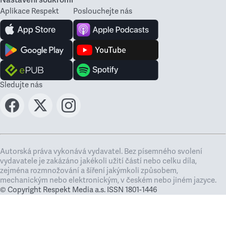
Nastavení soukromí
Aplikace Respekt
Poslouchejte nás
Sledujte nás
Autorská práva vykonává vydavatel. Bez písemného svolení
vydavatele je zakázáno jakékoli užití částí nebo celku díla,
zejména rozmnožování a šíření jakýmkoli způsobem,
mechanickým nebo elektronickým, v českém nebo jiném jazyce.
© Copyright Respekt Media a.s. ISSN 1801-1446