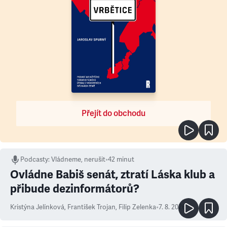
Přejít do obchodu
Podcasty
:
Vládneme, nerušit
•
42 minut
Ovládne Babiš senát, ztratí Láska klub a
přibude dezinformátorů?
Kristýna Jelínková
,
František Trojan
,
Filip Zelenka
•
7. 8. 2026