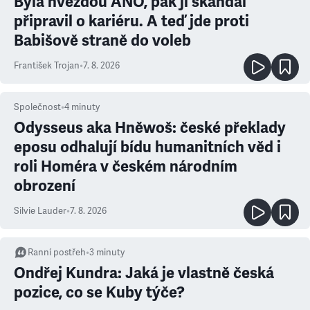
Byla hvězdou ANO, pak ji skandál
připravil o kariéru. A teď jde proti
Babišově straně do voleb
František Trojan
•
7. 8. 2026
Společnost
•
4
minuty
Odysseus aka Hněwoš: české překlady
eposu odhalují bídu humanitních věd i
roli Homéra v českém národním
obrození
Silvie Lauder
•
7. 8. 2026
Ranní postřeh
•
3
minuty
Ondřej Kundra: Jaká je vlastně česká
pozice, co se Kuby týče?