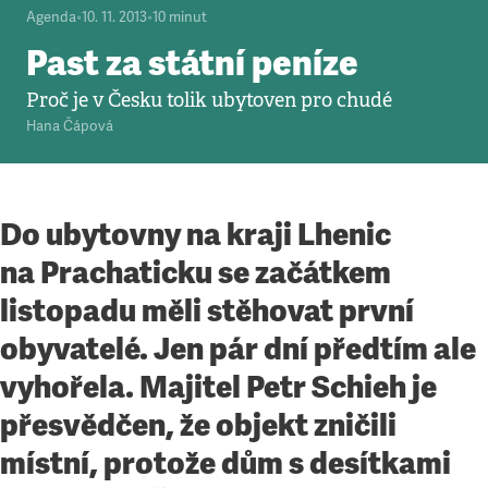
Agenda
•
10. 11. 2013
•
10
minut
Past za státní peníze
Proč je v Česku tolik ubytoven pro chudé
Hana Čápová
Do ubytovny na kraji Lhenic
na Prachaticku se začátkem
listopadu měli stěhovat první
obyvatelé. Jen pár dní předtím ale
vyhořela. Majitel Petr Schieh je
přesvědčen, že objekt zničili
místní, protože dům s desítkami