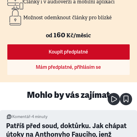
Články i v audioverzi a mobilní aplikaci
Možnost odemknout články pro blízké
160
od
Kč/měsíc
Koupit předplatné
Mám předplatné, přihlásím se
Mohlo by vás zajímat
Komentář
•
4
minuty
Patříš před soud, doktůrku. Jak chápat
útoky na Anthonyho Fauciho, jenž