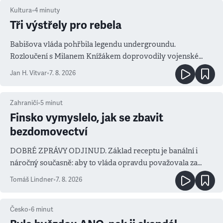
Kultura
•
4
minuty
Tři výstřely pro rebela
Babišova vláda pohřbila legendu undergroundu.
Rozloučení s Milanem Knížákem doprovodily vojenské
salvy i kritika pokrokářů
Jan H. Vitvar
•
7. 8. 2026
Zahraničí
•
5
minut
Finsko vymyslelo, jak se zbavit
bezdomovectví
DOBRÉ ZPRÁVY ODJINUD. Základ receptu je banální i
náročný současně: aby to vláda opravdu považovala za
prioritu
Tomáš Lindner
•
7. 8. 2026
Česko
•
6
minut