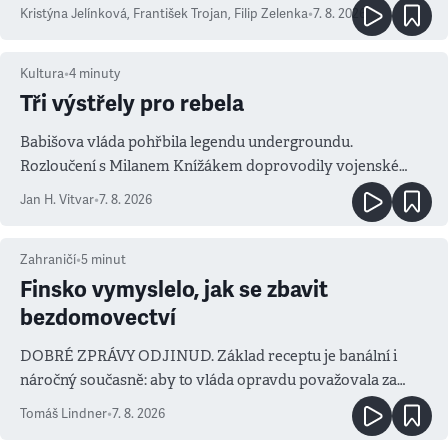
Kristýna Jelínková
,
František Trojan
,
Filip Zelenka
•
7. 8. 2026
Kultura
•
4
minuty
Tři výstřely pro rebela
Babišova vláda pohřbila legendu undergroundu.
Rozloučení s Milanem Knížákem doprovodily vojenské
salvy i kritika pokrokářů
Jan H. Vitvar
•
7. 8. 2026
Zahraničí
•
5
minut
Finsko vymyslelo, jak se zbavit
bezdomovectví
DOBRÉ ZPRÁVY ODJINUD. Základ receptu je banální i
náročný současně: aby to vláda opravdu považovala za
prioritu
Tomáš Lindner
•
7. 8. 2026