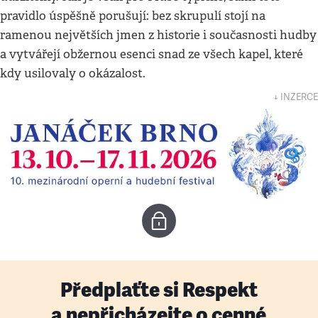
pravidlo úspěšně porušují: bez skrupulí stojí na
ramenou největších jmen z historie i současnosti hudby
a vytvářejí obžernou esenci snad ze všech kapel, které
kdy usilovaly o okázalost.
↓ INZERCE
Předplaťte si Respekt
a nepřicházejte o cenné