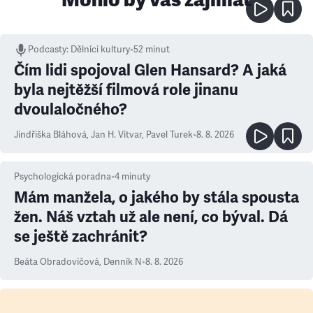
Podcasty
:
Dělníci kultury
•
52 minut
Čím lidi spojoval Glen Hansard? A jaká
byla nejtěžší filmová role jinanu
dvoulaločného?
Jindřiška Bláhová
,
Jan H. Vitvar
,
Pavel Turek
•
8. 8. 2026
Psychologická poradna
•
4
minuty
Mám manžela, o jakého by stála spousta
žen. Náš vztah už ale není, co býval. Dá
se ještě zachránit?
Beáta Obradovičová
,
Denník N
•
8. 8. 2026