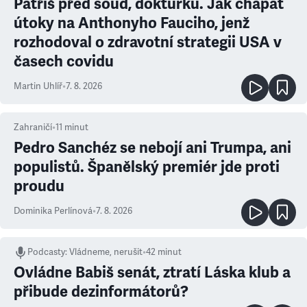
Patříš před soud, doktůrku. Jak chápat
útoky na Anthonyho Fauciho, jenž
rozhodoval o zdravotní strategii USA v
časech covidu
Martin Uhlíř
•
7. 8. 2026
Zahraničí
•
11
minut
Pedro Sanchéz se nebojí ani Trumpa, ani
populistů. Španělský premiér jde proti
proudu
Dominika Perlínová
•
7. 8. 2026
Podcasty
:
Vládneme, nerušit
•
42 minut
Ovládne Babiš senát, ztratí Láska klub a
přibude dezinformátorů?