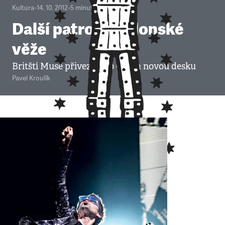
Kultura
•
14. 10. 2012
•
5
minut
Další patro babylonské
věže
Britští Muse přivezou do Česka novou desku
Pavel Kroulík