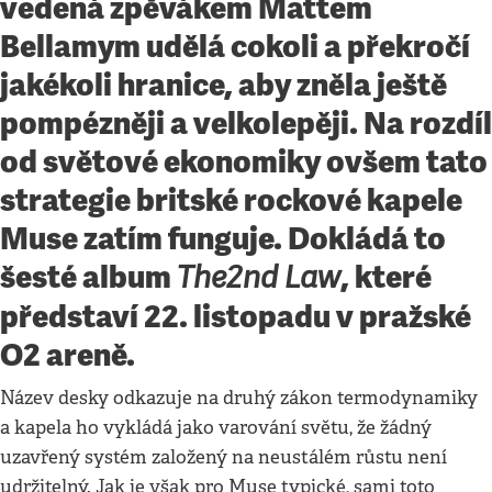
vedená zpěvákem Mattem
Bellamym udělá cokoli a překročí
jakékoli hranice, aby zněla ještě
pompézněji a velkolepěji. Na rozdíl
od světové ekonomiky ovšem tato
strategie britské rockové kapele
Muse zatím funguje. Dokládá to
šesté album
, které
The
2nd Law
představí 22. listopadu v pražské
O2 areně.
Název desky odkazuje na druhý zákon termodynamiky
a kapela ho vykládá jako varování světu, že žádný
uzavřený systém založený na neustálém růstu není
udržitelný. Jak je však pro Muse typické, sami toto