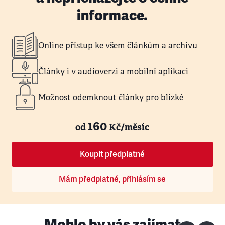
informace.
Online přístup ke všem článkům a archivu
Články i v audioverzi a mobilní aplikaci
Možnost odemknout články pro blízké
160
od
Kč/měsíc
Koupit předplatné
Mám předplatné, přihlásím se
Mohlo by vás zajímat