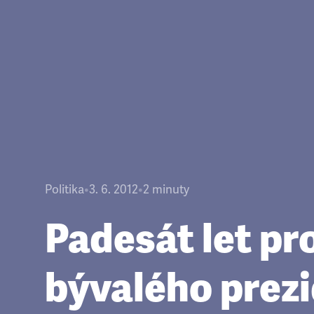
Politika
•
3. 6. 2012
•
2
minuty
Padesát let pr
bývalého prez