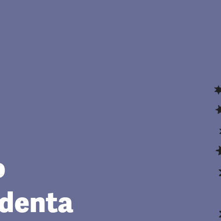
o
identa