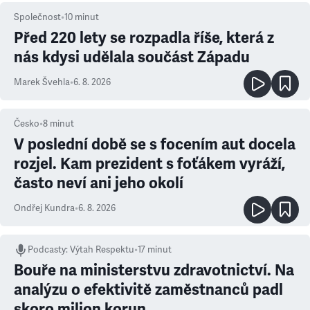
Společnost
•
10
minut
Před 220 lety se rozpadla říše, která z
nás kdysi udělala součást Západu
Marek Švehla
•
6. 8. 2026
Česko
•
8
minut
V poslední době se s focením aut docela
rozjel. Kam prezident s foťákem vyráží,
často neví ani jeho okolí
Ondřej Kundra
•
6. 8. 2026
Podcasty
:
Výtah Respektu
•
17 minut
Bouře na ministerstvu zdravotnictví. Na
analýzu o efektivitě zaměstnanců padl
skoro milion korun