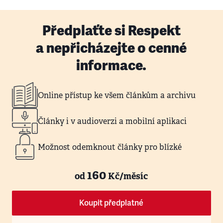
Předplaťte si Respekt
a nepřicházejte o cenné
informace.
Online přístup ke všem článkům a archivu
Články i v audioverzi a mobilní aplikaci
Možnost odemknout články pro blízké
160
od
Kč/měsíc
Koupit předplatné