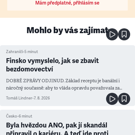
Mám předplatné, přihlásím se
Mohlo by vás zajímat
Zahraničí
•
5
minut
Finsko vymyslelo, jak se zbavit
bezdomovectví
DOBRÉ ZPRÁVY ODJINUD. Základ receptu je banální i
náročný současně: aby to vláda opravdu považovala za
prioritu
Tomáš Lindner
•
7. 8. 2026
Česko
•
6
minut
Byla hvězdou ANO, pak jí skandál
připravil o kariéru. A teď jde proti