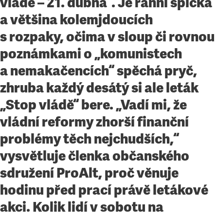
vládě – 21. dubna“. Je ranní špička
a většina kolemjdoucích
s rozpaky, očima v sloup či rovnou
poznámkami o „komunistech
a nemakačencích“ spěchá pryč,
zhruba každý desátý si ale leták
„Stop vládě“ bere. „Vadí mi, že
vládní reformy zhorší finanční
problémy těch nejchudších,“
vysvětluje členka občanského
sdružení ProAlt, proč věnuje
hodinu před prací právě letákové
akci. Kolik lidí v sobotu na