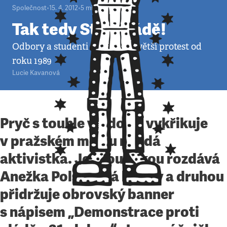
Společnost
•
15. 4. 2012
•
5
minut
Tak tedy Stop vládě!
Odbory a studenti chystají největší protest od
roku 1989
Lucie Kavanová
Pryč s touhle vládou!“ vykřikuje
v pražském metru mladá
aktivistka. Jednou rukou rozdává
Anežka Polášková letáky a druhou
přidržuje obrovský banner
s nápisem „Demonstrace proti