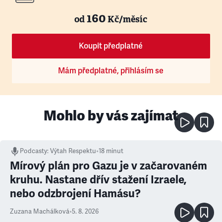
160
od
Kč/měsíc
Koupit předplatné
Mám předplatné, přihlásím se
Mohlo by vás zajímat
Podcasty
:
Výtah Respektu
•
18 minut
Mírový plán pro Gazu je v začarovaném
kruhu. Nastane dřív stažení Izraele,
nebo odzbrojení Hamásu?
Zuzana Machálková
•
5. 8. 2026