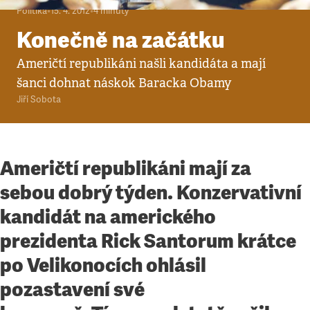
Politika
•
15. 4. 2012
•
4
minuty
Konečně na začátku
Američtí republikáni našli kandidáta a mají
šanci dohnat náskok Baracka Obamy
Jiří Sobota
Američtí republikáni mají za
sebou dobrý týden. Konzervativní
kandidát na amerického
prezidenta Rick Santorum krátce
po Velikonocích ohlásil
pozastavení své