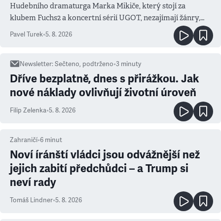
Hudebního dramaturga Marka Mikiče, který stojí za
klubem Fuchs2 a koncertní sérií UGOT, nezajímají žánry,
ale atmosféra
Pavel Turek
•
5. 8. 2026
Newsletter
:
Sečteno, podtrženo
•
3
minuty
Dříve bezplatně, dnes s přirážkou. Jak
nové náklady ovlivňují životní úroveň
Filip Zelenka
•
5. 8. 2026
Zahraničí
•
6
minut
Noví íránští vládci jsou odvážnější než
jejich zabití předchůdci – a Trump si
neví rady
Tomáš Lindner
•
5. 8. 2026