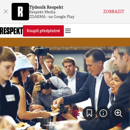
Týdeník Respekt
×
ZOBRAZIT
Respekt Media
ZDARMA - na Google Play
Koupit předplatné