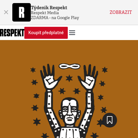
Týdeník Respekt
×
ZOBRAZIT
Respekt Media
ZDARMA - na Google Play
Koupit předplatné