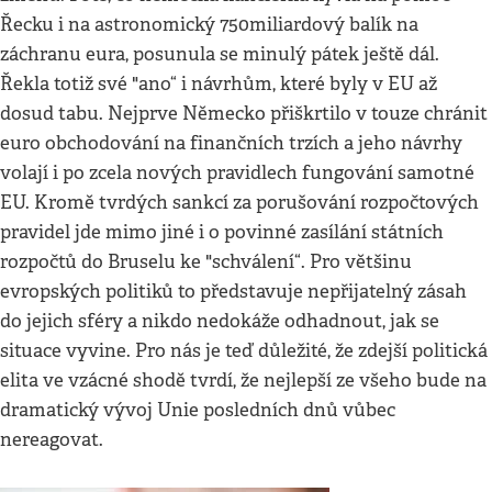
Řecku i na astronomický 750miliardový balík na
záchranu eura, posunula se minulý pátek ještě dál.
Řekla totiž své "ano“ i návrhům, které byly v EU až
dosud tabu. Nejprve Německo přiškrtilo v touze chránit
euro obchodování na finančních trzích a jeho návrhy
volají i po zcela nových pravidlech fungování samotné
EU. Kromě tvrdých sankcí za porušování rozpočtových
pravidel jde mimo jiné i o povinné zasílání státních
rozpočtů do Bruselu ke "schválení“. Pro většinu
evropských politiků to představuje nepřijatelný zásah
do jejich sféry a nikdo nedokáže odhadnout, jak se
situace vyvine. Pro nás je teď důležité, že zdejší politická
elita ve vzácné shodě tvrdí, že nejlepší ze všeho bude na
dramatický vývoj Unie posledních dnů vůbec
nereagovat.