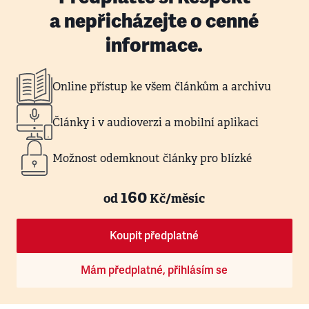
a nepřicházejte o cenné
informace.
Online přístup ke všem článkům a archivu
Články i v audioverzi a mobilní aplikaci
Možnost odemknout články pro blízké
160
od
Kč/měsíc
Koupit předplatné
Mám předplatné, přihlásím se