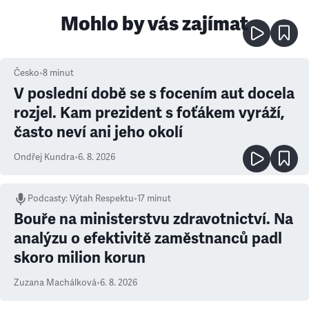
Mohlo by vás zajímat
Česko
•
8
minut
V poslední době se s focením aut docela
rozjel. Kam prezident s foťákem vyráží,
často neví ani jeho okolí
Ondřej Kundra
•
6. 8. 2026
Podcasty
:
Výtah Respektu
•
17 minut
Bouře na ministerstvu zdravotnictví. Na
analýzu o efektivitě zaměstnanců padl
skoro milion korun
Zuzana Machálková
•
6. 8. 2026