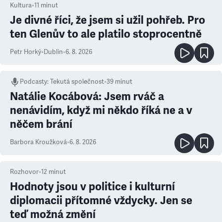
Kultura
•
11
minut
Je divné říci, že jsem si užil pohřeb. Pro
ten Glenův to ale platilo stoprocentně
Petr Horký
•
Dublin
•
6. 8. 2026
Podcasty
:
Tekutá společnost
•
39 minut
Natálie Kocábová: Jsem rváč a
nenávidím, když mi někdo říká ne a v
něčem brání
Barbora Kroužková
•
6. 8. 2026
Rozhovor
•
12
minut
Hodnoty jsou v politice i kulturní
diplomacii přítomné vždycky. Jen se
teď možná změní