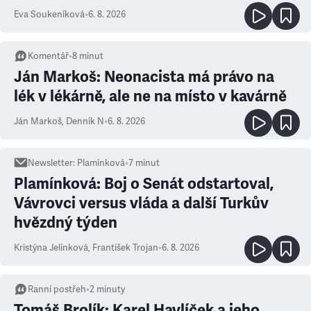
Eva Soukeníková
•
6. 8. 2026
Komentář
•
8
minut
Ján Markoš: Neonacista má právo na
lék v lékárně, ale ne na místo v kavárně
Ján Markoš
,
Denník N
•
6. 8. 2026
Newsletter
:
Plamínková
•
7
minut
Plamínková: Boj o Senát odstartoval,
Vávrovci versus vláda a další Turkův
hvězdný týden
Kristýna Jelínková
,
František Trojan
•
6. 8. 2026
Ranní postřeh
•
2
minuty
Tomáš Brolík: Karel Havlíček a jeho