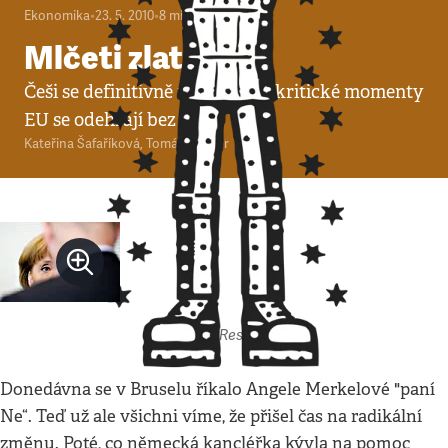
Ekonomika
•
23. 5. 2010
•
8
minut
Mlčeti zlato
Češi se definitivně rozhodli, že kritické momenty
EU se odehrají bez nich
Kateřina Šafaříková
,
Tomáš Sacher
Autor: Respekt
Donedávna se v Bruselu říkalo Angele Merkelové "paní
Ne“. Teď už ale všichni víme, že přišel čas na radikální
změnu. Poté, co německá kancléřka kývla na pomoc