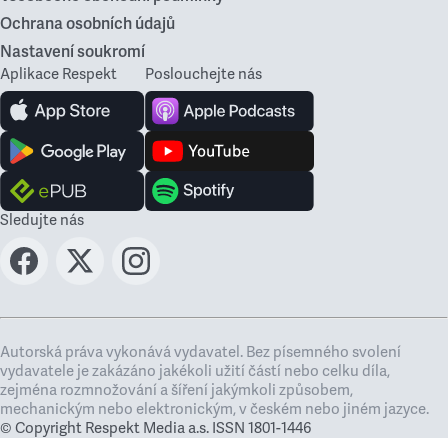
Ochrana osobních údajů
Nastavení soukromí
Aplikace Respekt
Poslouchejte nás
Sledujte nás
Autorská práva vykonává vydavatel. Bez písemného svolení
vydavatele je zakázáno jakékoli užití částí nebo celku díla,
zejména rozmnožování a šíření jakýmkoli způsobem,
mechanickým nebo elektronickým, v českém nebo jiném jazyce.
© Copyright Respekt Media a.s. ISSN 1801-1446