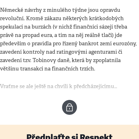
Německé návrhy z minulého týdne jsou opravdu
revoluční. Kromě zákazu některých krátkodobých
spekulací na burzách (v nichž finančníci sázejí třeba
právě na propad eura, a tím na něj reálně tlačí) jde
především o pravidla pro řízený bankrot zemí eurozóny,
zavedení kontroly nad ratingovými agenturami či
zavedení tzv. Tobinovy daně, která by zpoplatnila
většinu transakcí na finančních trzích.
Vraťme se ale ještě na chvíli k předcházejícímu…
Předplaťte si Respekt