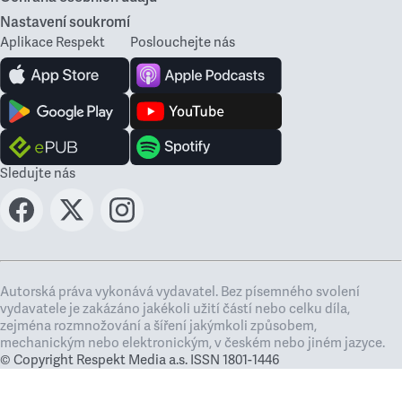
Nastavení soukromí
Aplikace Respekt
Poslouchejte nás
Sledujte nás
Autorská práva vykonává vydavatel. Bez písemného svolení
vydavatele je zakázáno jakékoli užití částí nebo celku díla,
zejména rozmnožování a šíření jakýmkoli způsobem,
mechanickým nebo elektronickým, v českém nebo jiném jazyce.
© Copyright Respekt Media a.s. ISSN 1801-1446