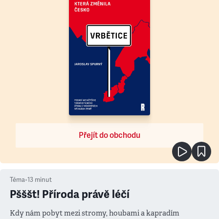
Přejít do obchodu
Téma
•
13
minut
Pšššt! Příroda právě léčí
Kdy nám pobyt mezi stromy, houbami a kapradím