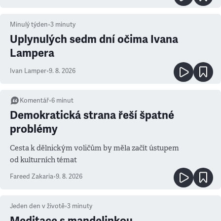
Minulý týden
•
3
minuty
Uplynulých sedm dní očima Ivana
Lampera
Ivan Lamper
•
9. 8. 2026
Komentář
•
6
minut
Demokratická strana řeší špatné
problémy
Cesta k dělnickým voličům by měla začít ústupem
od kulturních témat
Fareed Zakaria
•
9. 8. 2026
Jeden den v životě
•
3
minuty
Meditace s mandelinkou