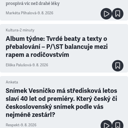
prospívá víc než drahé léky
Markéta Plíhalová
•
9. 8. 2026
Kultura
•
2
minuty
Album týdne: Tvrdé beaty a texty o
přebalování – P/\ST balancuje mezi
rapem a rodičovstvím
Eliška Palušová
•
9. 8. 2026
Anketa
Snímek Vesničko má středisková letos
slaví 40 let od premiéry. Který český či
československý snímek podle vás
nejméně zestárl?
Respekt
•
9. 8. 2026