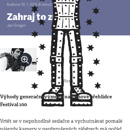
Kultura
•
10. 1. 2010
•
8
minut
Zahraj to znovu
Jan Gregor
Autor: Respekt
Výhody generační výměny na filmové přehlídce
Festival 100
Vrtět se v nepohodlné sedačce a vychutnávat pomalé
nájezdy kamery v nepřerušených záběrech má pořád