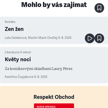
Mohlo by vás zajímat
Komiks
Zen žen
Lela Geislerová
,
Martin Mach Ondřej
•
9. 8. 2026
Literatura
•
5
minut
Květy noci
Za komiksovými skladbami Laury Pérez
Kateřina Čopjaková
•
9. 8. 2026
Respekt Obchod