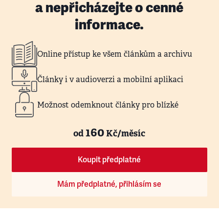
a nepřicházejte o cenné
informace.
Online přístup ke všem článkům a archivu
Články i v audioverzi a mobilní aplikaci
Možnost odemknout články pro blízké
160
od
Kč/měsíc
Koupit předplatné
Mám předplatné, přihlásím se