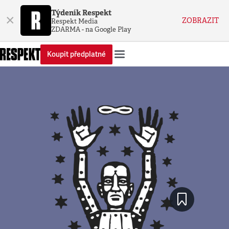
Týdeník Respekt
×
ZOBRAZIT
Respekt Media
ZDARMA - na Google Play
Koupit předplatné