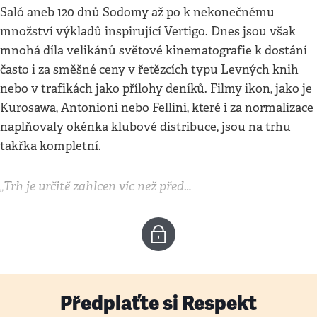
Saló aneb 120 dnů Sodomy až po k nekonečnému
množství výkladů inspirující Vertigo. Dnes jsou však
mnohá díla velikánů světové kinematografie k dostání
často i za směšné ceny v řetězcích typu Levných knih
nebo v trafikách jako přílohy deníků. Filmy ikon, jako je
Kurosawa, Antonioni nebo Fellini, které i za normalizace
naplňovaly okénka klubové distribuce, jsou na trhu
takřka kompletní.
„Trh je určitě zahlcen víc než před…
Předplaťte si Respekt