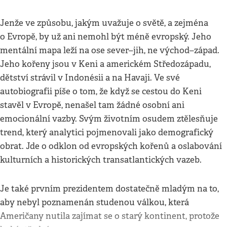
Jenže ve způsobu, jakým uvažuje o světě, a zejména
o Evropě, by už ani nemohl být méně evropský. Jeho
mentální mapa leží na ose sever–jih, ne východ–západ.
Jeho kořeny jsou v Keni a americkém Středozápadu,
dětství strávil v Indonésii a na Havaji. Ve své
autobiografii píše o tom, že když se cestou do Keni
stavěl v Evropě, nenašel tam žádné osobní ani
emocionální vazby. Svým životním osudem ztělesňuje
trend, který analytici pojmenovali jako demografický
obrat. Jde o odklon od evropských kořenů a oslabování
kulturních a historických transatlantických vazeb.
Je také prvním prezidentem dostatečně mladým na to,
aby nebyl poznamenán studenou válkou, která
Američany nutila zajímat se o starý kontinent, protože