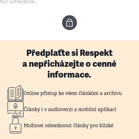
byl ústředním…
Předplaťte si Respekt
a nepřicházejte o cenné
informace.
Online přístup ke všem článkům a archivu
Články i v audioverzi a mobilní aplikaci
Možnost odemknout články pro blízké