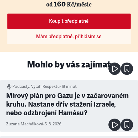
160
od
Kč/měsíc
Koupit předplatné
Mám předplatné, přihlásím se
Mohlo by vás zajímat
Podcasty
:
Výtah Respektu
•
18 minut
Mírový plán pro Gazu je v začarovaném
kruhu. Nastane dřív stažení Izraele,
nebo odzbrojení Hamásu?
Zuzana Machálková
•
5. 8. 2026