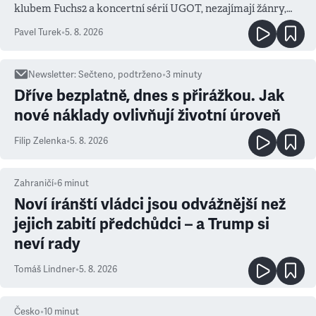
klubem Fuchs2 a koncertní sérií UGOT, nezajímají žánry,
ale atmosféra
Pavel Turek
•
5. 8. 2026
Newsletter
:
Sečteno, podtrženo
•
3
minuty
Dříve bezplatně, dnes s přirážkou. Jak
nové náklady ovlivňují životní úroveň
Filip Zelenka
•
5. 8. 2026
Zahraničí
•
6
minut
Noví íránští vládci jsou odvážnější než
jejich zabití předchůdci – a Trump si
neví rady
Tomáš Lindner
•
5. 8. 2026
Česko
•
10
minut