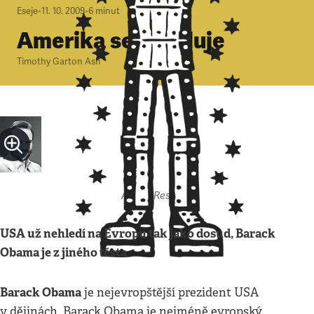
Eseje
•
11. 10. 2009
•
6
minut
Amerika se vzdaluje
Timothy Garton Ash
Autor: Respekt
USA už nehledí na Evropu tak jako dosud, Barack
Obama je z jiného těsta
Barack Obama
je nejevropštější prezident USA
v dějinách. Barack Obama je nejméně evropský