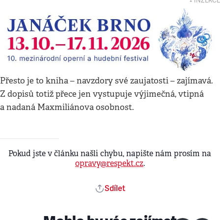
↓ INZERCE
Přesto je to kniha – navzdory své zaujatosti – zajímavá.
Z dopisů totiž přece jen vystupuje výjimečná, vtipná
a nadaná Maxmiliánova osobnost.
Pokud jste v článku našli chybu, napište nám prosím na
opravy@respekt.cz
.
Sdílet