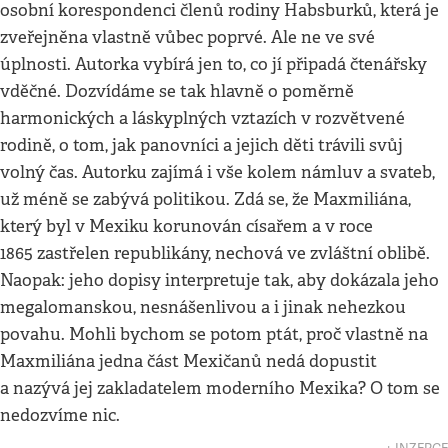
osobní korespondenci členů rodiny Habsburků, která je
zveřejněna vlastně vůbec poprvé. Ale ne ve své
úplnosti. Autorka vybírá jen to, co jí připadá čtenářsky
vděčné. Dozvídáme se tak hlavně o poměrně
harmonických a láskyplných vztazích v rozvětvené
rodině, o tom, jak panovníci a jejich děti trávili svůj
volný čas. Autorku zajímá i vše kolem námluv a svateb,
už méně se zabývá politikou. Zdá se, že Maxmiliána,
který byl v Mexiku korunován císařem a v roce
1865 zastřelen republikány, nechová ve zvláštní oblibě.
Naopak: jeho dopisy interpretuje tak, aby dokázala jeho
megalomanskou, nesnášenlivou a i jinak nehezkou
povahu. Mohli bychom se potom ptát, proč vlastně na
Maxmiliána jedna část Mexičanů nedá dopustit
a nazývá jej zakladatelem moderního Mexika? O tom se
nedozvíme nic.