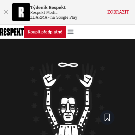
Týdeník Respekt
×
ZOBRAZIT
Respekt Media
ZDARMA - na Google Play
Koupit předplatné