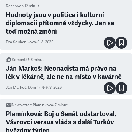
Rozhovor
•
12
minut
Hodnoty jsou v politice i kulturní
diplomacii přítomné vždycky. Jen se
teď možná změní
Eva Soukeníková
•
6. 8. 2026
Komentář
•
8
minut
Ján Markoš: Neonacista má právo na
lék v lékárně, ale ne na místo v kavárně
Ján Markoš
,
Denník N
•
6. 8. 2026
Newsletter
:
Plamínková
•
7
minut
Plamínková: Boj o Senát odstartoval,
Vávrovci versus vláda a další Turkův
hvězdný týden