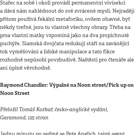
Stařec na sobě i okolí provádí permanentní vivisekci
a dává nám nahlédnout do své zvrácené mysli. Nejraději
přitom používá fekální metaforiku, ovšem ohavné, byť
někdy trefné, jsou tu vlastně všechny obrazy. Třeba na
prsa vlastní matky vzpomíná jako na dva propíchnuté
puchýře. Siamská dvojčata redukují stáří na zavánějící
tok vyměšování a lidské manipulace a tato fikce
rozhodně nepůsobí povzbudivě. Naštěstí pro čtenáře ale
ani úplně věrohodně.
Raymond Chandler: Výpalné na Noon street/Pick up on
Noon Street
Přeložil Tomáš Korbař, česko-anglické vydání,
Garamond, 125 stran
Jednu minutu po sedmé se Pete Anglich, tajný agent