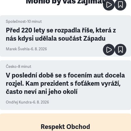
Mohlo by vás zajímat
Společnost
•
10
minut
Před 220 lety se rozpadla říše, která z
nás kdysi udělala součást Západu
Marek Švehla
•
6. 8. 2026
Česko
•
8
minut
V poslední době se s focením aut docela
rozjel. Kam prezident s foťákem vyráží,
často neví ani jeho okolí
Ondřej Kundra
•
6. 8. 2026
Respekt Obchod