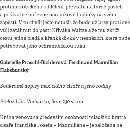
protinarkotického oddělení, převrátil na tvrdé posteli
a podíval se na levné náramkové hodinky na svém
zápěstí. V tu chvíli ještě netušil, že bude už brzy proti své
vůli zatáhnut do pasti Křiváka Waltze a že mu zkříží
cestu jedna bledá a křehká dívka v nesnázích, která bude
potřebovat jeho ochranitelskou ruku.
Gabrielle Praschl-Bichlerová: Ferdinand Maxmilián
Habsburský
Soukromé dopisy mexického císaře a jeho rodiny
Přeložil Jiří Vodvárko, Ikar, 230 stran
Kniha věnovaná především osobnosti mladšího bratra
císaře Františka Josefa – Maxmiliána – je založena na