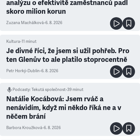
analýzu o efektivitě zaměstnanců padl
skoro milion korun
Zuzana Machálková
•
6. 8. 2026
Kultura
•
11
minut
Je divné říci, že jsem si užil pohřeb. Pro
ten Glenův to ale platilo stoprocentně
Petr Horký
•
Dublin
•
6. 8. 2026
Podcasty
:
Tekutá společnost
•
39 minut
Natálie Kocábová: Jsem rváč a
nenávidím, když mi někdo říká ne a v
něčem brání
Barbora Kroužková
•
6. 8. 2026