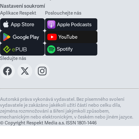
Nastavení soukromí
Aplikace Respekt
Poslouchejte nás
Sledujte nás
Autorská práva vykonává vydavatel. Bez písemného svolení
vydavatele je zakázáno jakékoli užití částí nebo celku díla,
zejména rozmnožování a šíření jakýmkoli způsobem,
mechanickým nebo elektronickým, v českém nebo jiném jazyce.
© Copyright Respekt Media a.s. ISSN 1801-1446