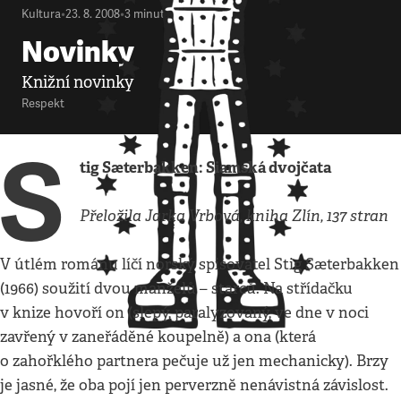
Kultura
•
23. 8. 2008
•
3
minuty
Novinky
Knižní novinky
Respekt
S
tig Sæterbakken: Siamská dvojčata
Přeložila Jarka Vrbová, kniha Zlín, 137 stran
V útlém románu líčí norský spisovatel Stig Sæterbakken
(1966) soužití dvou manželů – starců. Na střídačku
v knize hovoří on (slepý, paralyzovaný, ve dne v noci
zavřený v zaneřáděné koupelně) a ona (která
o zahořklého partnera pečuje už jen mechanicky). Brzy
je jasné, že oba pojí jen perverzně nenávistná závislost.