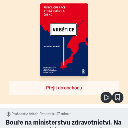
Přejít do obchodu
Podcasty
:
Výtah Respektu
•
17 minut
Bouře na ministerstvu zdravotnictví. Na