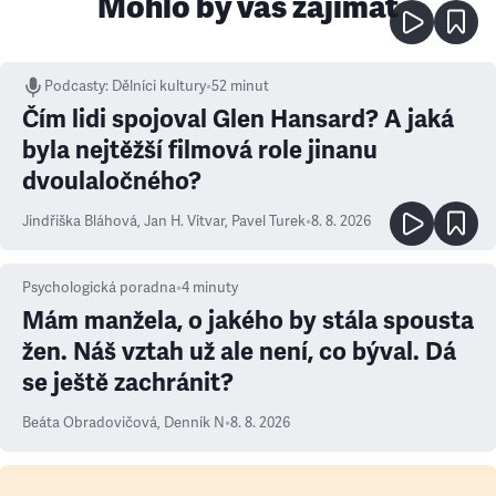
Mohlo by vás zajímat
Podcasty
:
Dělníci kultury
•
52 minut
Čím lidi spojoval Glen Hansard? A jaká
byla nejtěžší filmová role jinanu
dvoulaločného?
Jindřiška Bláhová
,
Jan H. Vitvar
,
Pavel Turek
•
8. 8. 2026
Psychologická poradna
•
4
minuty
Mám manžela, o jakého by stála spousta
žen. Náš vztah už ale není, co býval. Dá
se ještě zachránit?
Beáta Obradovičová
,
Denník N
•
8. 8. 2026