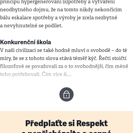
principu hypergenerování (s)potřeby a vytváření
neodbytného dojmu, že na tomto nikdy nekončícím
bálu eskalace spotřeby a výroby je zcela nezbytné
a nevyhnutelné se podílet.
Konkurenční škola
V naší civilizaci se také hodně mluví o svobodě – do té
míry, že se z tohoto slova stává téměř kýč. Řečtí stoičtí
filozofové se považovali za o to svobodnější, čím méně
toho potřebovali. Čím více &„…
Předplaťte si Respekt