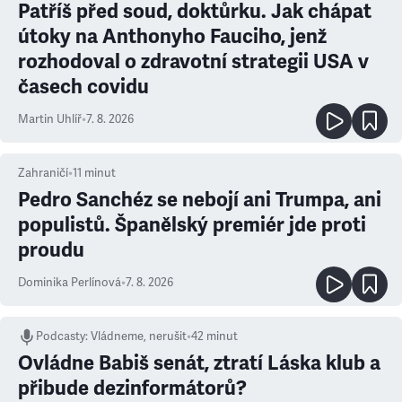
Patříš před soud, doktůrku. Jak chápat
útoky na Anthonyho Fauciho, jenž
rozhodoval o zdravotní strategii USA v
časech covidu
Martin Uhlíř
•
7. 8. 2026
Zahraničí
•
11
minut
Pedro Sanchéz se nebojí ani Trumpa, ani
populistů. Španělský premiér jde proti
proudu
Dominika Perlínová
•
7. 8. 2026
Podcasty
:
Vládneme, nerušit
•
42 minut
Ovládne Babiš senát, ztratí Láska klub a
přibude dezinformátorů?