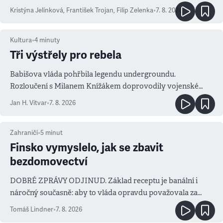
Kristýna Jelínková
,
František Trojan
,
Filip Zelenka
•
7. 8. 2026
Kultura
•
4
minuty
Tři výstřely pro rebela
Babišova vláda pohřbila legendu undergroundu.
Rozloučení s Milanem Knížákem doprovodily vojenské
salvy i kritika pokrokářů
Jan H. Vitvar
•
7. 8. 2026
Zahraničí
•
5
minut
Finsko vymyslelo, jak se zbavit
bezdomovectví
DOBRÉ ZPRÁVY ODJINUD. Základ receptu je banální i
náročný současně: aby to vláda opravdu považovala za
prioritu
Tomáš Lindner
•
7. 8. 2026