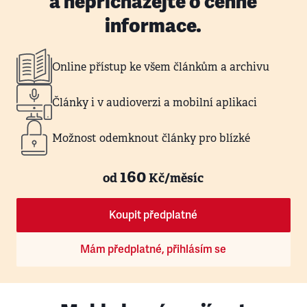
a nepřicházejte o cenné
informace.
Online přístup ke všem článkům a archivu
Články i v audioverzi a mobilní aplikaci
Možnost odemknout články pro blízké
160
od
Kč/měsíc
Koupit předplatné
Mám předplatné, přihlásím se