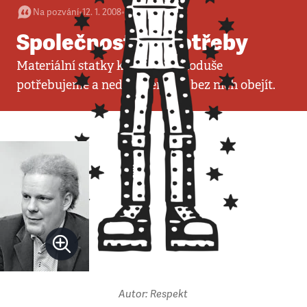
Na pozvání
•
12. 1. 2008
•
3
minuty
Společnost (s)potřeby
Materiální statky k životu jednoduše
potřebujeme a nedokážeme se bez nich obejít.
Autor: Respekt