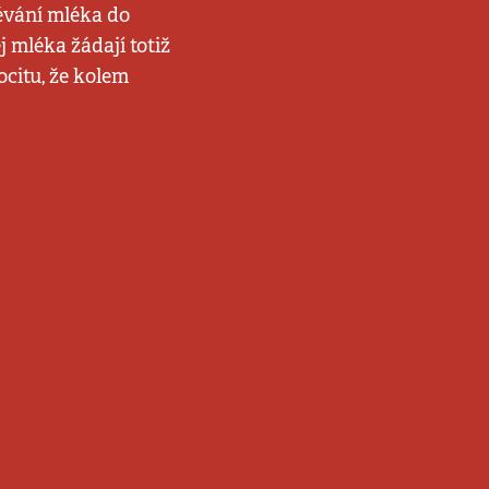
lévání mléka do
j mléka žádají totiž
citu, že kolem