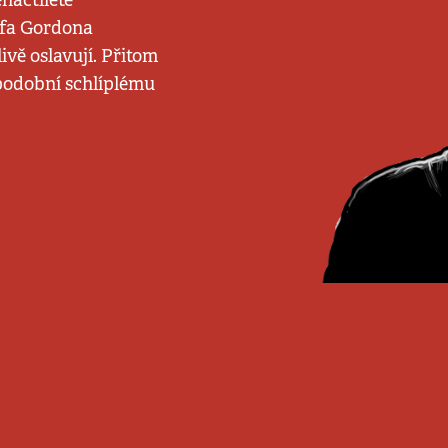
náctileté
šéfa Gordona
vě oslavují. Přitom
 podobní schlíplému