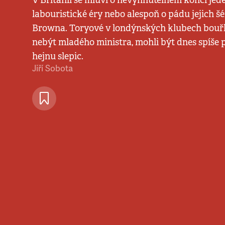
V Británii se mluví o nevyhnutelném konci jede
labouristické éry nebo alespoň o pádu jejich 
Browna. Toryové v londýnských klubech bouřli
nebýt mladého ministra, mohli být dnes spíše
hejnu slepic.
Jiří Sobota