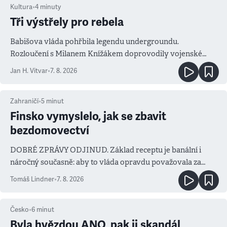
Kultura
•
4
minuty
Tři výstřely pro rebela
Babišova vláda pohřbila legendu undergroundu.
Rozloučení s Milanem Knížákem doprovodily vojenské
salvy i kritika pokrokářů
Jan H. Vitvar
•
7. 8. 2026
Zahraničí
•
5
minut
Finsko vymyslelo, jak se zbavit
bezdomovectví
DOBRÉ ZPRÁVY ODJINUD. Základ receptu je banální i
náročný současně: aby to vláda opravdu považovala za
prioritu
Tomáš Lindner
•
7. 8. 2026
Česko
•
6
minut
Byla hvězdou ANO, pak ji skandál