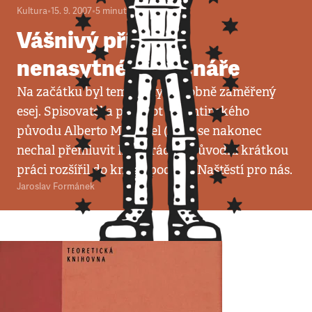
Kultura
•
15. 9. 2007
•
5
minut
Vášnivý příběh
nenasytného čtenáře
Na začátku byl tematicky obdobně zaměřený
esej. Spisovatel a polyglot argentinského
původu Alberto Manguel (1948) se nakonec
nechal přemluvit kamarády a původní krátkou
práci rozšířil do knižní podoby. Naštěstí pro nás.
Jaroslav Formánek