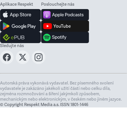
Aplikace Respekt
Poslouchejte nás
Sledujte nás
Autorská práva vykonává vydavatel. Bez písemného svolení
vydavatele je zakázáno jakékoli užití částí nebo celku díla,
zejména rozmnožování a šíření jakýmkoli způsobem,
mechanickým nebo elektronickým, v českém nebo jiném jazyce.
© Copyright Respekt Media a.s. ISSN 1801-1446