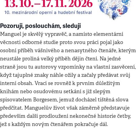
Pozoruji, poslouchám, sleduji
Manguel je skvělý vypravěč, a namísto elementární
věcnosti odborné studie proto svou práci pojal jako
osobní příběh vášnivého a nenasytného čtenáře, kterým
neustále prolíná velký příběh dějin čtení. Na jedné
straně jsou tu autorovy vzpomínky na vlastní zasvěcení,
když tajuplné znaky náhle ožily a začaly předávat svůj
interní obsah. Vrací se rovněž k prvním důležitým
knihám nebo osudovému setkání s již slepým
spisovatelem Borgesem, jemuž docházel tištěná slova
předčítat. Manguelův život však záměrně představuje
především další prodloužení nekonečné historie četby,
jež s každým novým čtenářem pokračuje dál.