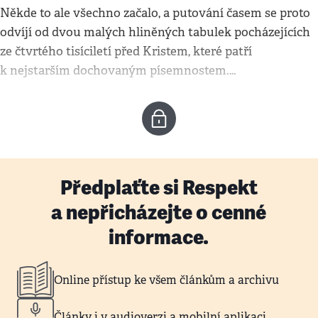
Někde to ale všechno začalo, a putování časem se proto
odvíjí od dvou malých hliněných tabulek pocházejících
ze čtvrtého tisíciletí před Kristem, které patří
k nejstarším dochovaným písemnostem.…
Předplaťte si Respekt
a nepřicházejte o cenné
informace.
Online přístup ke všem článkům a archivu
Články i v audioverzi a mobilní aplikaci