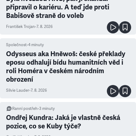
připravil o kariéru. A teď jde proti
Babišově straně do voleb
František Trojan
•
7. 8. 2026
Společnost
•
4
minuty
Odysseus aka Hněwoš: české překlady
eposu odhalují bídu humanitních věd i
roli Homéra v českém národním
obrození
Silvie Lauder
•
7. 8. 2026
Ranní postřeh
•
3
minuty
Ondřej Kundra: Jaká je vlastně česká
pozice, co se Kuby týče?