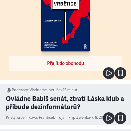
Přejít do obchodu
Podcasty
:
Vládneme, nerušit
•
42 minut
Ovládne Babiš senát, ztratí Láska klub a
přibude dezinformátorů?
Kristýna Jelínková
,
František Trojan
,
Filip Zelenka
•
7. 8. 2026