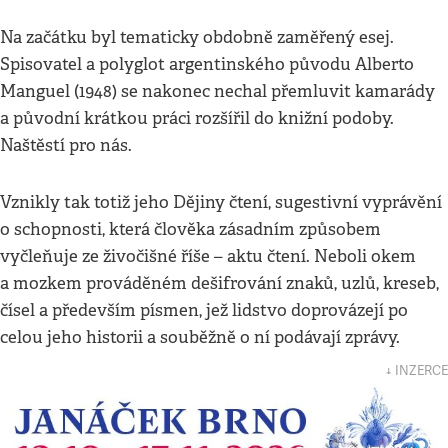
Na začátku byl tematicky obdobně zaměřený esej.
Spisovatel a polyglot argentinského původu Alberto
Manguel (1948) se nakonec nechal přemluvit kamarády
a původní krátkou práci rozšířil do knižní podoby.
Naštěstí pro nás.
Vznikly tak totiž jeho Dějiny čtení, sugestivní vyprávění
o schopnosti, která člověka zásadním způsobem
vyčleňuje ze živočišné říše – aktu čtení. Neboli okem
a mozkem prováděném dešifrování znaků, uzlů, kreseb,
čísel a především písmen, jež lidstvo doprovázejí po
celou jeho historii a souběžně o ní podávají zprávy.
↓ INZERCE