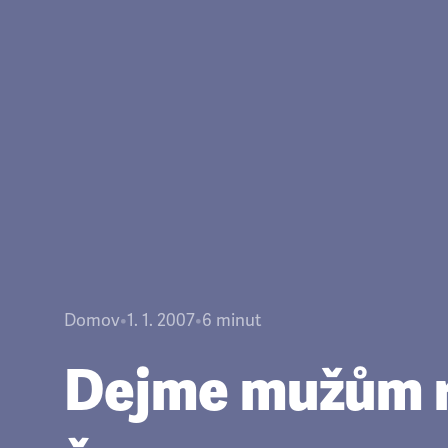
Domov
•
1. 1. 2007
•
6
minut
Dejme mužům 