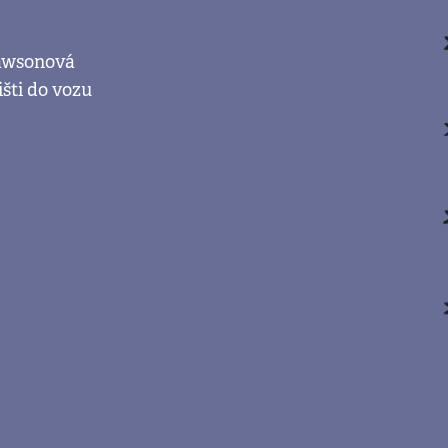
Lawsonová
šti do vozu