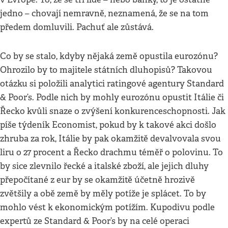
jedno – chovají nemravně, neznamená, že se na tom
předem domluvili. Pachuť ale zůstává.
Co by se stalo, kdyby nějaká země opustila eurozónu?
Ohrozilo by to majitele státních dluhopisů? Takovou
otázku si položili analytici ratingové agentury Standard
& Poor’s. Podle nich by mohly eurozónu opustit Itálie či
Řecko kvůli snaze o zvýšení konkurenceschopnosti. Jak
píše týdeník Economist, pokud by k takové akci došlo
zhruba za rok, Itálie by pak okamžitě devalvovala svou
liru o 27 procent a Řecko drachmu téměř o polovinu. To
by sice zlevnilo řecké a italské zboží, ale jejich dluhy
přepočítané z eur by se okamžitě účetně hrozivě
zvětšily a obě země by měly potíže je splácet. To by
mohlo vést k ekonomickým potížím. Kupodivu podle
expertů ze Standard & Poor’s by na celé operaci