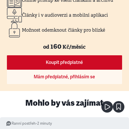
Online přístup ke všem článkům a archivu
Články i v audioverzi a mobilní aplikaci
Možnost odemknout články pro blízké
160
od
Kč/měsíc
Koupit předplatné
Mám předplatné, přihlásím se
Mohlo by vás zajímat
Ranní postřeh
•
2
minuty