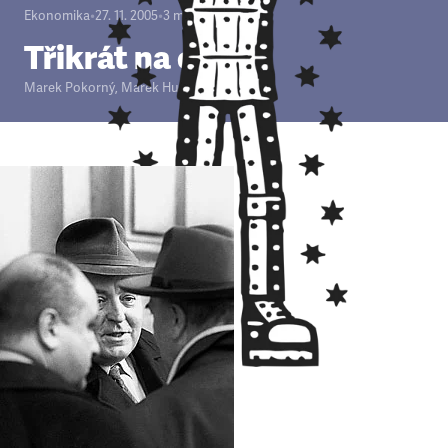
Ekonomika
•
27. 11. 2005
•
3
minuty
Třikrát na okraj
Marek Pokorný
,
Marek Hudema