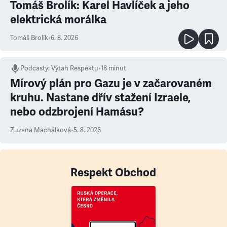
Tomáš Brolík: Karel Havlíček a jeho
elektrická morálka
Tomáš Brolík
•
6. 8. 2026
Podcasty
:
Výtah Respektu
•
18 minut
Mírový plán pro Gazu je v začarovaném
kruhu. Nastane dřív stažení Izraele,
nebo odzbrojení Hamásu?
Zuzana Machálková
•
5. 8. 2026
Respekt Obchod