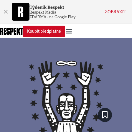
Týdeník Respekt
×
ZOBRAZIT
Respekt Media
ZDARMA - na Google Play
Koupit předplatné