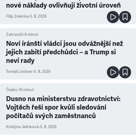
nové náklady ovlivňují životní úroveň
Filip Zelenka
•
5. 8. 2026
Zahraničí
•
6
minut
Noví íránští vládci jsou odvážnější než
jejich zabití předchůdci – a Trump si
neví rady
Tomáš Lindner
•
5. 8. 2026
Česko
•
10
minut
Dusno na ministerstvu zdravotnictví:
Vojtěch řeší spor kvůli sledování
počítačů svých zaměstnanců
Kristýna Jelínková
•
5. 8. 2026