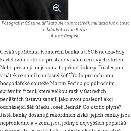
Fotografie: CS tunelář Matoulek (uprostřed): miliarda fuč a trest
nikde. Foto Ivan Kuťák
Autor: Respekt
Česká spořitelna, Komerční banka a ČSOB neuzavřely
kartelovou dohodu při stanovování cen svých služeb.
Nebo přesněji: nejsou na to přímé důkazy. To alespoň
v pátek oznámil současný šéf Úřadu pro ochranu
hospodářské soutěže Martin Pecina po půlročním
správním řízení, které velkou razií v ústředích
peněžních ústavů zahájil jako svou poslední akci
odcházející šéf úřadu Josef Bednář. Co z toho plyne?
Jistě, banky dosahují rekordních zisků, jejich ceníky jsou
nepřehledné a v zemi jsou jedny z nejvyšších poplatků
v Evropě. To, že se tři lidé – nebo banky, to je ostatně