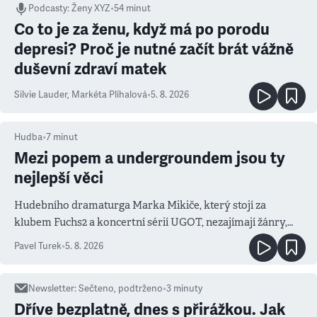
Podcasty
:
Ženy XYZ
•
54 minut
Co to je za ženu, když má po porodu
depresi? Proč je nutné začít brát vážně
duševní zdraví matek
Silvie Lauder
,
Markéta Plíhalová
•
5. 8. 2026
Hudba
•
7
minut
Mezi popem a undergroundem jsou ty
nejlepší věci
Hudebního dramaturga Marka Mikiče, který stojí za
klubem Fuchs2 a koncertní sérií UGOT, nezajímají žánry,
ale atmosféra
Pavel Turek
•
5. 8. 2026
Newsletter
:
Sečteno, podtrženo
•
3
minuty
Dříve bezplatně, dnes s přirážkou. Jak