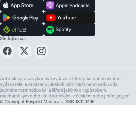
Sledujte nás
Autorská práva vykonává vydavatel. Bez písemného svolení
vydavatele je zakázáno jakékoli užití částí nebo celku díla,
zejména rozmnožování a šíření jakýmkoli způsobem,
mechanickým nebo elektronickým, v českém nebo jiném jazyce.
© Copyright Respekt Media a.s. ISSN 1801-1446