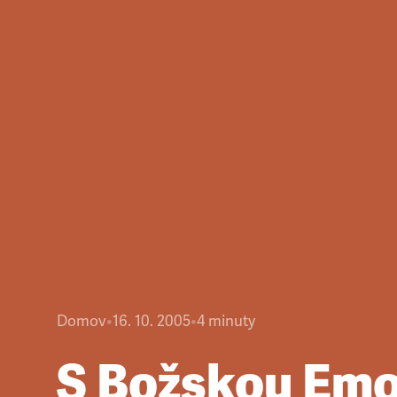
Domov
•
16. 10. 2005
•
4
minuty
S Božskou Em