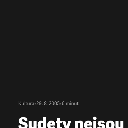
Kultura
•
29. 8. 2005
•
6
minut
Sudety nejsou