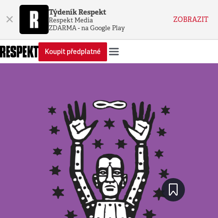
Týdeník Respekt
×
ZOBRAZIT
Respekt Media
ZDARMA - na Google Play
Koupit předplatné