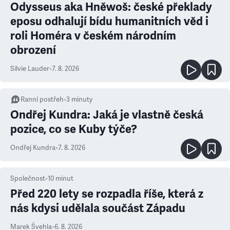
Odysseus aka Hněwoš: české překlady
eposu odhalují bídu humanitních věd i
roli Homéra v českém národním
obrození
Silvie Lauder
•
7. 8. 2026
Ranní postřeh
•
3
minuty
Ondřej Kundra: Jaká je vlastně česká
pozice, co se Kuby týče?
Ondřej Kundra
•
7. 8. 2026
Společnost
•
10
minut
Před 220 lety se rozpadla říše, která z
nás kdysi udělala součást Západu
Marek Švehla
•
6. 8. 2026