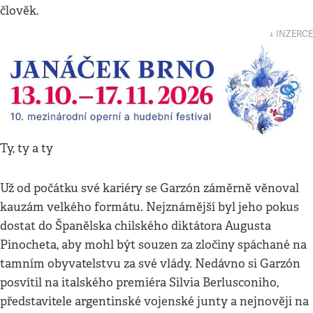
člověk.
↓ INZERCE
Ty, ty a ty
Už od počátku své kariéry se Garzón záměrně věnoval
kauzám velkého formátu. Nejznámější byl jeho pokus
dostat do Španělska chilského diktátora Augusta
Pinocheta, aby mohl být souzen za zločiny spáchané na
tamním obyvatelstvu za své vlády. Nedávno si Garzón
posvítil na italského premiéra Silvia Berlusconiho,
představitele argentinské vojenské junty a nejnověji na