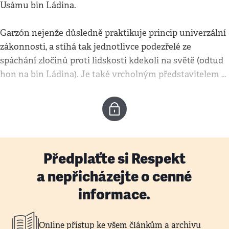
Usámu bin Ládina.
Garzón nejenže důsledně praktikuje princip univerzální
zákonnosti, a stíhá tak jednotlivce podezřelé ze
spáchání zločinů proti lidskosti kdekoli na světě (odtud
hon na bin Ládina). Je také vrcholným představitelem …
Předplaťte si Respekt
a nepřicházejte o cenné
informace.
Online přístup ke všem článkům a archivu