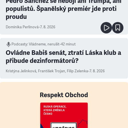
Pedro Sanchéz se nebojí ani Trumpa, ani
populistů. Španělský premiér jde proti
proudu
Dominika Perlínová
•
7. 8. 2026
Podcasty
:
Vládneme, nerušit
•
42 minut
Ovládne Babiš senát, ztratí Láska klub a
přibude dezinformátorů?
Kristýna Jelínková
,
František Trojan
,
Filip Zelenka
•
7. 8. 2026
Respekt Obchod