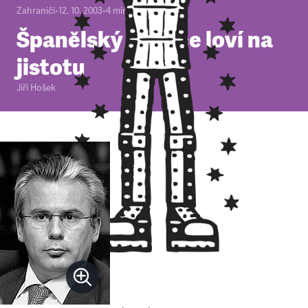
Zahraničí
•
12. 10. 2003
•
4
minuty
Španělský soudce loví na
jistotu
Jiří Hošek