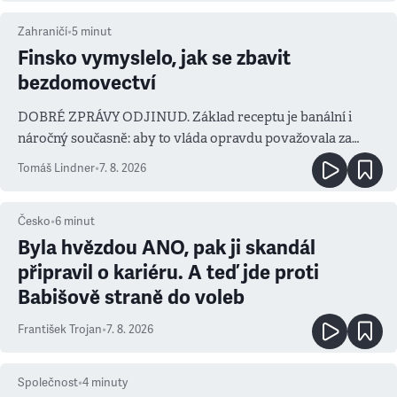
Zahraničí
•
5
minut
Finsko vymyslelo, jak se zbavit
bezdomovectví
DOBRÉ ZPRÁVY ODJINUD. Základ receptu je banální i
náročný současně: aby to vláda opravdu považovala za
prioritu
Tomáš Lindner
•
7. 8. 2026
Česko
•
6
minut
Byla hvězdou ANO, pak ji skandál
připravil o kariéru. A teď jde proti
Babišově straně do voleb
František Trojan
•
7. 8. 2026
Společnost
•
4
minuty