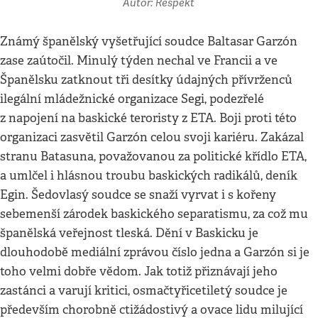
Autor: Respekt
Známý španělský vyšetřující soudce Baltasar Garzón
zase zaútočil. Minulý týden nechal ve Francii a ve
Španělsku zatknout tři desítky údajných přívrženců
ilegální mládežnické organizace Segi, podezřelé
z napojení na baskické teroristy z ETA. Boji proti této
organizaci zasvětil Garzón celou svoji kariéru. Zakázal
stranu Batasuna, považovanou za politické křídlo ETA,
a umlčel i hlásnou troubu baskických radikálů, deník
Egin. Šedovlasý soudce se snaží vyrvat i s kořeny
sebemenší zárodek baskického separatismu, za což mu
španělská veřejnost tleská. Dění v Baskicku je
dlouhodobě mediální zprávou číslo jedna a Garzón si je
toho velmi dobře vědom. Jak totiž přiznávají jeho
zastánci a varují kritici, osmačtyřicetiletý soudce je
především chorobně ctižádostivý a ovace lidu milující