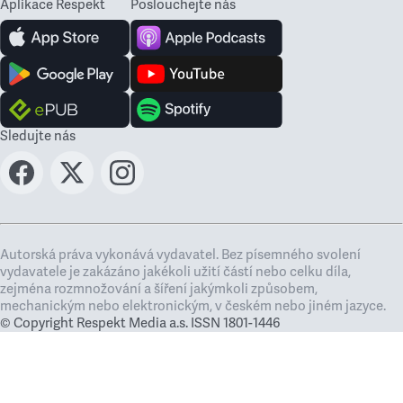
Aplikace Respekt
Poslouchejte nás
Sledujte nás
Autorská práva vykonává vydavatel. Bez písemného svolení
vydavatele je zakázáno jakékoli užití částí nebo celku díla,
zejména rozmnožování a šíření jakýmkoli způsobem,
mechanickým nebo elektronickým, v českém nebo jiném jazyce.
© Copyright Respekt Media a.s. ISSN 1801-1446