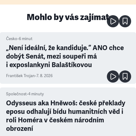
Mohlo by vás zajímat
Česko
•
6
minut
„Není ideální, že kandiduje.“ ANO chce
dobýt Senát, mezi soupeři má
i exposlankyni Balaštíkovou
František Trojan
•
7. 8. 2026
Společnost
•
4
minuty
Odysseus aka Hněwoš: české překlady
eposu odhalují bídu humanitních věd i
roli Homéra v českém národním
obrození