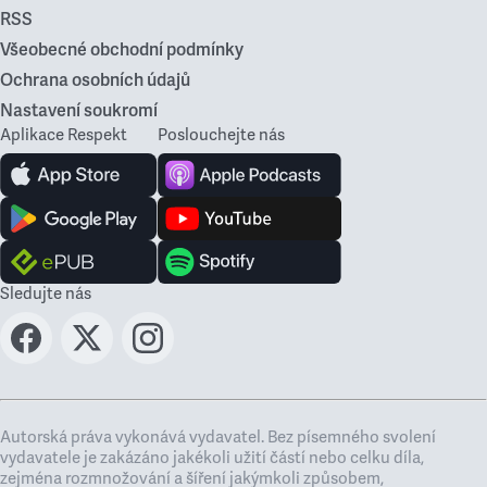
RSS
Všeobecné obchodní podmínky
Ochrana osobních údajů
Nastavení soukromí
Aplikace Respekt
Poslouchejte nás
Sledujte nás
Autorská práva vykonává vydavatel. Bez písemného svolení
vydavatele je zakázáno jakékoli užití částí nebo celku díla,
zejména rozmnožování a šíření jakýmkoli způsobem,