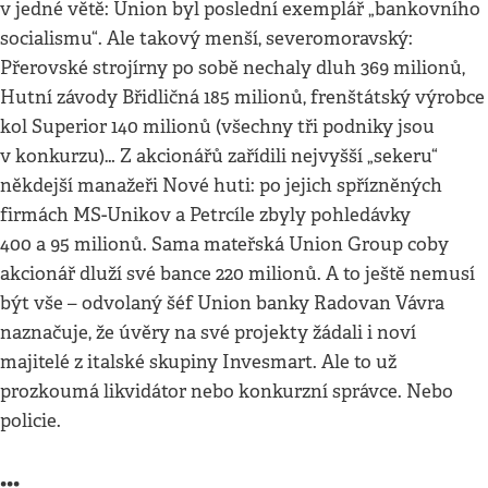
v jedné větě: Union byl poslední exemplář „bankovního
socialismu“. Ale takový menší, severomoravský:
Přerovské strojírny po sobě nechaly dluh 369 milionů,
Hutní závody Břidličná 185 milionů, frenštátský výrobce
kol Superior 140 milionů (všechny tři podniky jsou
v konkurzu)… Z akcionářů zařídili nejvyšší „sekeru“
někdejší manažeři Nové huti: po jejich spřízněných
firmách MS-Unikov a Petrcíle zbyly pohledávky
400 a 95 milionů. Sama mateřská Union Group coby
akcionář dluží své bance 220 milionů. A to ještě nemusí
být vše – odvolaný šéf Union banky Radovan Vávra
naznačuje, že úvěry na své projekty žádali i noví
majitelé z italské skupiny Invesmart. Ale to už
prozkoumá likvidátor nebo konkurzní správce. Nebo
policie.
•••