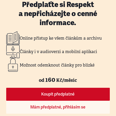
Předplaťte si Respekt
a nepřicházejte o cenné
informace.
Online přístup ke všem článkům a archivu
Články i v audioverzi a mobilní aplikaci
Možnost odemknout články pro blízké
160
od
Kč/měsíc
Koupit předplatné
Mám předplatné, přihlásím se