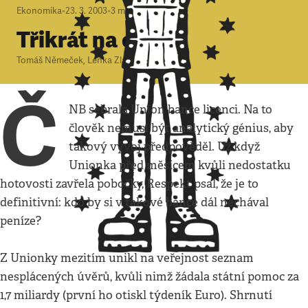
Ekonomika
•
23. 3. 2003
•
3
minuty
Třikrát na okraj
Tomáš Němeček
,
Lenka Zlámalová
Č
NB sebrala Union bance licenci. Na to
člověk nemusí být analytický génius, aby
takový vývoj předpověděl. Už když
Unionka před měsícem kvůli nedostatku
hotovosti zavřela pobočky, Respekt psal, že je to
definitivní: kdo by si v takové bance dál nechával
peníze?
Z Unionky mezitím unikl na veřejnost seznam
nesplácených úvěrů, kvůli nimž žádala státní pomoc za
1,7 miliardy (první ho otiskl týdeník Euro). Shrnutí