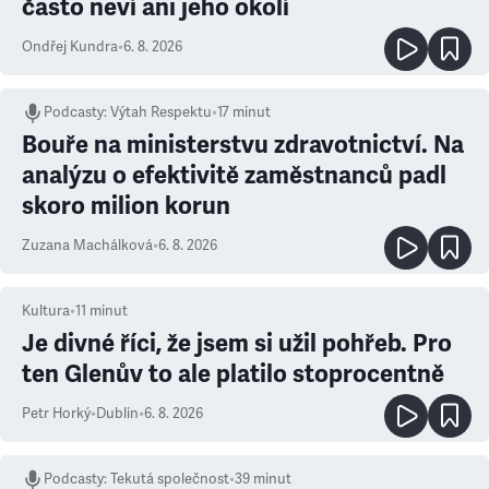
často neví ani jeho okolí
Ondřej Kundra
•
6. 8. 2026
Podcasty
:
Výtah Respektu
•
17 minut
Bouře na ministerstvu zdravotnictví. Na
analýzu o efektivitě zaměstnanců padl
skoro milion korun
Zuzana Machálková
•
6. 8. 2026
Kultura
•
11
minut
Je divné říci, že jsem si užil pohřeb. Pro
ten Glenův to ale platilo stoprocentně
Petr Horký
•
Dublin
•
6. 8. 2026
Podcasty
:
Tekutá společnost
•
39 minut