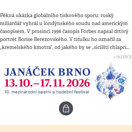
Pěkná ukázka globálního tiskového sporu: ruský
miliardář vyhrál u londýnského soudu nad americkým
časopisem. V prosinci 1996 časopis Forbes napsal drtivý
portrét Borise Berezovského. V titulku ho označil za
„kremelského kmotra“, od jakého by se „sicilští chlapci…
↓ INZERCE