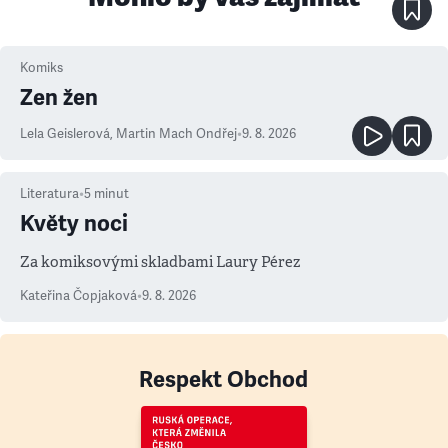
Komiks
Zen žen
Lela Geislerová
,
Martin Mach Ondřej
•
9. 8. 2026
Literatura
•
5
minut
Květy noci
Za komiksovými skladbami Laury Pérez
Kateřina Čopjaková
•
9. 8. 2026
Respekt Obchod