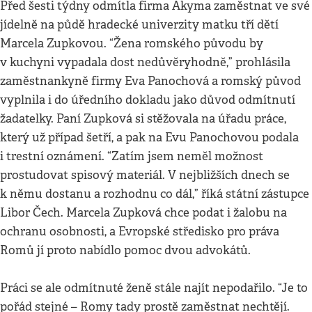
Před šesti týdny odmítla firma Akyma zaměstnat ve své
jídelně na půdě hradecké univerzity matku tří dětí
Marcela Zupkovou. “Žena romského původu by
v kuchyni vypadala dost nedůvěryhodně,” prohlásila
zaměstnankyně firmy Eva Panochová a romský původ
vyplnila i do úředního dokladu jako důvod odmítnutí
žadatelky. Paní Zupková si stěžovala na úřadu práce,
který už případ šetří, a pak na Evu Panochovou podala
i trestní oznámení. “Zatím jsem neměl možnost
prostudovat spisový materiál. V nejbližších dnech se
k němu dostanu a rozhodnu co dál,” říká státní zástupce
Libor Čech. Marcela Zupková chce podat i žalobu na
ochranu osobnosti, a Evropské středisko pro práva
Romů jí proto nabídlo pomoc dvou advokátů.
Práci se ale odmítnuté ženě stále najít nepodařilo. “Je to
pořád stejné – Romy tady prostě zaměstnat nechtějí.