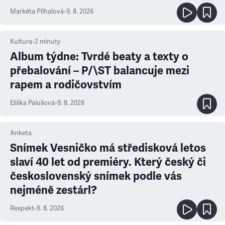
Markéta Plíhalová
•
9. 8. 2026
Kultura
•
2
minuty
Album týdne: Tvrdé beaty a texty o
přebalování – P/\ST balancuje mezi
rapem a rodičovstvím
Eliška Palušová
•
9. 8. 2026
Anketa
Snímek Vesničko má středisková letos
slaví 40 let od premiéry. Který český či
československý snímek podle vás
nejméně zestárl?
Respekt
•
9. 8. 2026