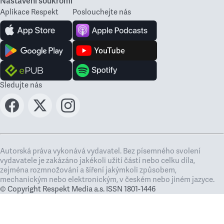
Nastavení soukromí
Aplikace Respekt
Poslouchejte nás
Sledujte nás
Autorská práva vykonává vydavatel. Bez písemného svolení
vydavatele je zakázáno jakékoli užití částí nebo celku díla,
zejména rozmnožování a šíření jakýmkoli způsobem,
mechanickým nebo elektronickým, v českém nebo jiném jazyce.
© Copyright Respekt Media a.s. ISSN 1801-1446