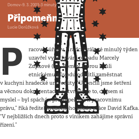
Domov
•
9. 3. 2003
•
3
minuty
Připomeňme si
Lucie Dorůžková
P
racovní úřad v Hradci Králové minulý týden
uzavřel vyšetřování případu Marcely
Zupkové (30), Romky, kterou kvůli
etnickému původu odmítli zaměstnat
v kuchyni hradecké univerzity. “Ukončili jsme šetření
a věcnou dokumentaci a potvrdilo se to, co jsem si
myslel – byl spáchán přestupek proti pracovnímu
právu,” říká ředitel hradeckého úřadu práce David Kafka.
“V nejbližších dnech proto s viníkem zahájíme správní
řízení.”