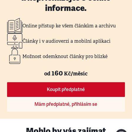
informace.
Online přístup ke všem článkům a archivu
Články i v audioverzi a mobilní aplikaci
Možnost odemknout články pro blízké
160
od
Kč/měsíc
Koupit předplatné
Mám předplatné, přihlásím se
Mohlo by vás zajímat