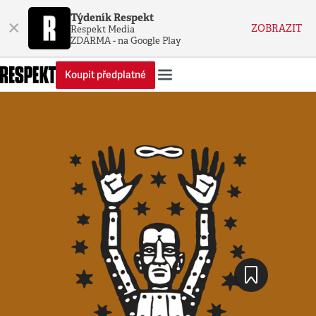
Týdeník Respekt
×
ZOBRAZIT
Respekt Media
ZDARMA - na Google Play
Koupit předplatné