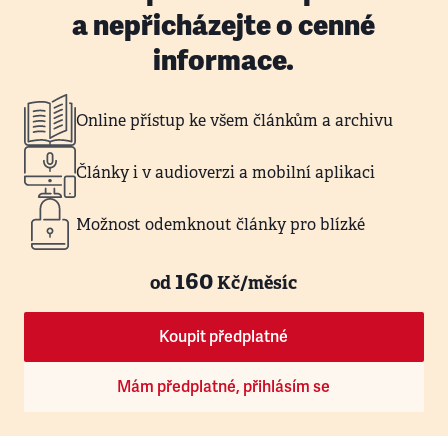
a nepřicházejte o cenné
informace.
Online přístup ke všem článkům a archivu
Články i v audioverzi a mobilní aplikaci
Možnost odemknout články pro blízké
160
od
Kč/měsíc
Koupit předplatné
Mám předplatné, přihlásím se