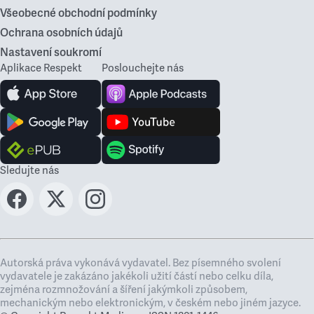
Všeobecné obchodní podmínky
Ochrana osobních údajů
Nastavení soukromí
Aplikace Respekt
Poslouchejte nás
Sledujte nás
Autorská práva vykonává vydavatel. Bez písemného svolení
vydavatele je zakázáno jakékoli užití částí nebo celku díla,
zejména rozmnožování a šíření jakýmkoli způsobem,
mechanickým nebo elektronickým, v českém nebo jiném jazyce.