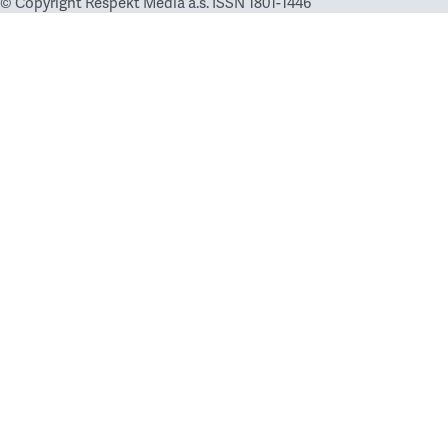
© Copyright Respekt Media a.s. ISSN 1801-1446