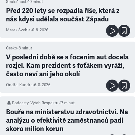
Společnost
•
10
minut
Před 220 lety se rozpadla říše, která z
nás kdysi udělala součást Západu
Marek Švehla
•
6. 8. 2026
Česko
•
8
minut
V poslední době se s focením aut docela
rozjel. Kam prezident s foťákem vyráží,
často neví ani jeho okolí
Ondřej Kundra
•
6. 8. 2026
Podcasty
:
Výtah Respektu
•
17 minut
Bouře na ministerstvu zdravotnictví. Na
analýzu o efektivitě zaměstnanců padl
skoro milion korun