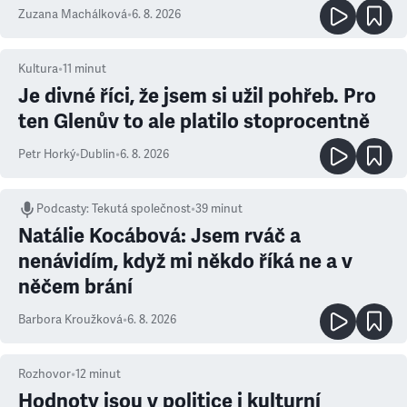
Zuzana Machálková
•
6. 8. 2026
Kultura
•
11
minut
Je divné říci, že jsem si užil pohřeb. Pro
ten Glenův to ale platilo stoprocentně
Petr Horký
•
Dublin
•
6. 8. 2026
Podcasty
:
Tekutá společnost
•
39 minut
Natálie Kocábová: Jsem rváč a
nenávidím, když mi někdo říká ne a v
něčem brání
Barbora Kroužková
•
6. 8. 2026
Rozhovor
•
12
minut
Hodnoty jsou v politice i kulturní