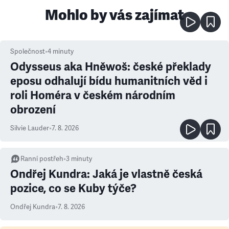
Mohlo by vás zajímat
Společnost
•
4
minuty
Odysseus aka Hněwoš: české překlady
eposu odhalují bídu humanitních věd i
roli Homéra v českém národním
obrození
Silvie Lauder
•
7. 8. 2026
Ranní postřeh
•
3
minuty
Ondřej Kundra: Jaká je vlastně česká
pozice, co se Kuby týče?
Ondřej Kundra
•
7. 8. 2026