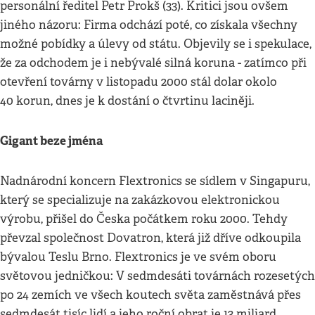
personální ředitel Petr Prokš (33). Kritici jsou ovšem
jiného názoru: Firma odchází poté, co získala všechny
možné pobídky a úlevy od státu. Objevily se i spekulace,
že za odchodem je i nebývalé silná koruna - zatímco při
otevření továrny v listopadu 2000 stál dolar okolo
40 korun, dnes je k dostání o čtvrtinu laciněji.
Gigant beze jména
Nadnárodní koncern Flextronics se sídlem v Singapuru,
který se specializuje na zakázkovou elektronickou
výrobu, přišel do Česka počátkem roku 2000. Tehdy
převzal společnost Dovatron, která již dříve odkoupila
bývalou Teslu Brno. Flextronics je ve svém oboru
světovou jedničkou: V sedmdesáti továrnách rozesetých
po 24 zemích ve všech koutech světa zaměstnává přes
sedmdesát tisíc lidí a jeho roční obrat je 13 miliard