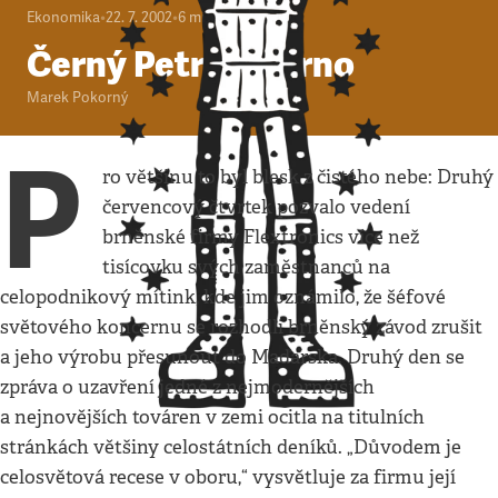
Ekonomika
•
22. 7. 2002
•
6
minut
Černý Petr pro Brno
Marek Pokorný
P
ro většinu to byl blesk z čistého nebe: Druhý
červencový čtvrtek pozvalo vedení
brněnské firmy Flextronics více než
tisícovku svých zaměstnanců na
celopodnikový mítink, kde jim oznámilo, že šéfové
světového koncernu se rozhodli brněnský závod zrušit
a jeho výrobu přesunout do Maďarska. Druhý den se
zpráva o uzavření jedné z nejmodernějších
a nejnovějších továren v zemi ocitla na titulních
stránkách většiny celostátních deníků. „Důvodem je
celosvětová recese v oboru,“ vysvětluje za firmu její