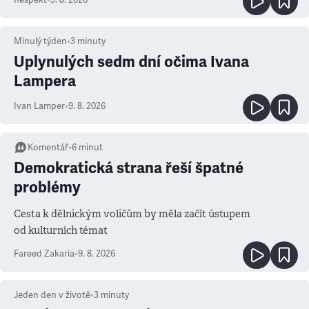
Respekt
•
9. 8. 2026
Minulý týden
•
3
minuty
Uplynulých sedm dní očima Ivana
Lampera
Ivan Lamper
•
9. 8. 2026
Komentář
•
6
minut
Demokratická strana řeší špatné
problémy
Cesta k dělnickým voličům by měla začít ústupem
od kulturních témat
Fareed Zakaria
•
9. 8. 2026
Jeden den v životě
•
3
minuty