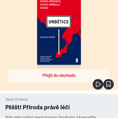
Přejít do obchodu
Téma
•
13
minut
Pšššt! Příroda právě léčí
Kdy nám pobyt mezi stromy, houbami a kapradím