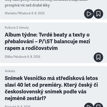
prospívá víc než drahé léky
Markéta Plíhalová
•
9. 8. 2026
Kultura
•
2
minuty
Album týdne: Tvrdé beaty a texty o
přebalování – P/\ST balancuje mezi
rapem a rodičovstvím
Eliška Palušová
•
9. 8. 2026
Anketa
Snímek Vesničko má středisková letos
slaví 40 let od premiéry. Který český či
československý snímek podle vás
nejméně zestárl?