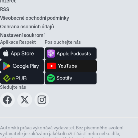
Inzerce
RSS
Všeobecné obchodní podmínky
Ochrana osobních údajů
Nastavení soukromí
Aplikace Respekt
Poslouchejte nás
Sledujte nás
Autorská práva vykonává vydavatel. Bez písemného svolení
vydavatele je zakázáno jakékoli užití částí nebo celku díla,