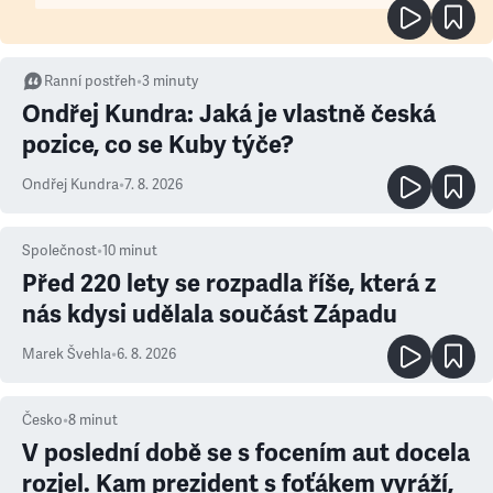
Ranní postřeh
•
3
minuty
Ondřej Kundra: Jaká je vlastně česká
pozice, co se Kuby týče?
Ondřej Kundra
•
7. 8. 2026
Společnost
•
10
minut
Před 220 lety se rozpadla říše, která z
nás kdysi udělala součást Západu
Marek Švehla
•
6. 8. 2026
Česko
•
8
minut
V poslední době se s focením aut docela
rozjel. Kam prezident s foťákem vyráží,