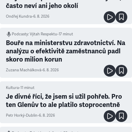
často neví ani jeho okolí
Ondřej Kundra
•
6. 8. 2026
Podcasty
:
Výtah Respektu
•
17 minut
Bouře na ministerstvu zdravotnictví. Na
analýzu o efektivitě zaměstnanců padl
skoro milion korun
Zuzana Machálková
•
6. 8. 2026
Kultura
•
11
minut
Je divné říci, že jsem si užil pohřeb. Pro
ten Glenův to ale platilo stoprocentně
Petr Horký
•
Dublin
•
6. 8. 2026