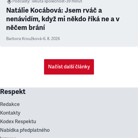
Podcasty
:
Tekutá společnost
•
39 minut
Natálie Kocábová: Jsem rváč a
nenávidím, když mi někdo říká ne a v
něčem brání
Barbora Kroužková
•
6. 8. 2026
Načíst další články
Respekt
Redakce
Kontakty
Kodex Respektu
Nabídka předplatného