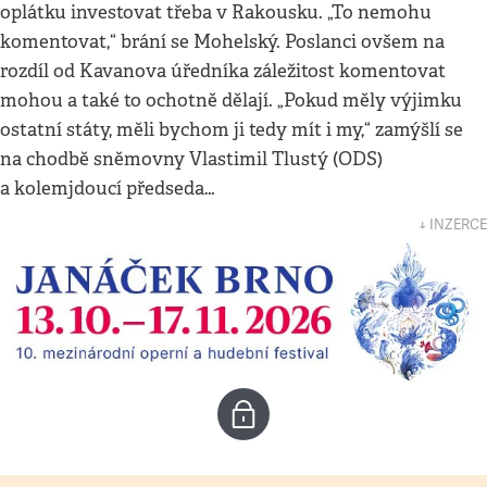
oplátku investovat třeba v Rakousku. „To nemohu
komentovat,“ brání se Mohelský. Poslanci ovšem na
rozdíl od Kavanova úředníka záležitost komentovat
mohou a také to ochotně dělají. „Pokud měly výjimku
ostatní státy, měli bychom ji tedy mít i my,“ zamýšlí se
na chodbě sněmovny Vlastimil Tlustý (ODS)
a kolemjdoucí předseda…
↓ INZERCE