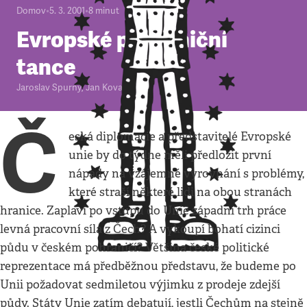
Domov
•
5. 3. 2001
•
8
minut
Evropské pohraniční
tance
Jaroslav Spurný
,
Jan Kovalík
Č
eská diplomacie a představitelé Evropské
unie by do týdne měli předložit první
nápady na vzájemné vyrovnání s problémy,
které straší některé lidi na obou stranách
hranice. Zaplaví po vstupu do Unie západní trh práce
levná pracovní síla z Čech? A vykoupí bohatí cizinci
půdu v českém pohraničí? Většina české politické
reprezentace má předběžnou představu, že budeme po
Unii požadovat sedmiletou výjimku z prodeje zdejší
půdy. Státy Unie zatím debatují, jestli Čechům na stejně