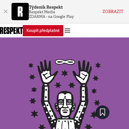
Týdeník Respekt
×
ZOBRAZIT
Respekt Media
ZDARMA - na Google Play
Koupit předplatné