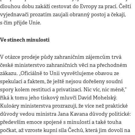
dlouhou dobu zakáží cestovat do Evropy za prací. Čeští
vyjednavači prozatím zaujali obranný postoj a čekají,
s čím přijde Unie.
Ve stínech minulosti
V otázce prodeje půdy zahraničním zájemcům trvá
české ministerstvo zahraničních věcí na přechodném
zákazu. „Oficiálně to Unii vysvětlujeme obavou ze
spekulací a faktem, že ještě nejsou dořešeny soudní
spory kolem restitucí a privatizací. Nic víc, nic méně,“
říká k tomu jeho tiskový mluvčí David Mohelský.
Kuloáry ministerstva prozrazují, že více než praktické
důvody vedou ministra Jana Kavana důvody politické:
především emoce spojené s minulostí a také touha
počkat, až vzroste kupní síla Čechů, která jim dovolí na