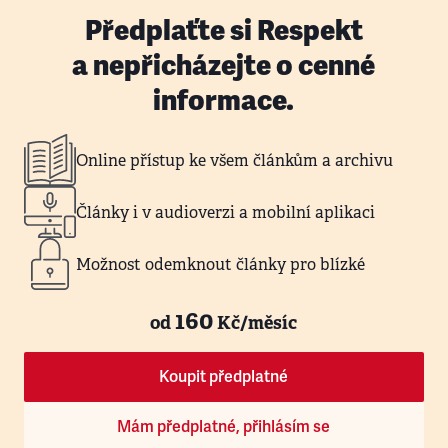
Předplaťte si Respekt
a nepřicházejte o cenné
informace.
Online přístup ke všem článkům a archivu
Články i v audioverzi a mobilní aplikaci
Možnost odemknout články pro blízké
160
od
Kč/měsíc
Koupit předplatné
Mám předplatné, přihlásím se