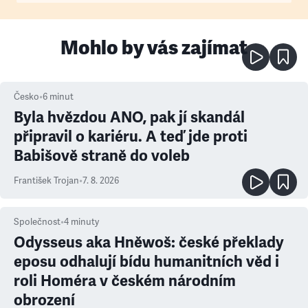
Mohlo by vás zajímat
Česko
•
6
minut
Byla hvězdou ANO, pak jí skandál
připravil o kariéru. A teď jde proti
Babišově straně do voleb
František Trojan
•
7. 8. 2026
Společnost
•
4
minuty
Odysseus aka Hněwoš: české překlady
eposu odhalují bídu humanitních věd i
roli Homéra v českém národním
obrození