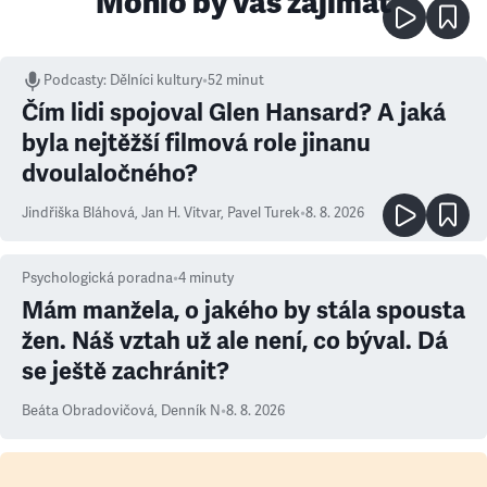
Mohlo by vás zajímat
Podcasty
:
Dělníci kultury
•
52 minut
Čím lidi spojoval Glen Hansard? A jaká
byla nejtěžší filmová role jinanu
dvoulaločného?
Jindřiška Bláhová
,
Jan H. Vitvar
,
Pavel Turek
•
8. 8. 2026
Psychologická poradna
•
4
minuty
Mám manžela, o jakého by stála spousta
žen. Náš vztah už ale není, co býval. Dá
se ještě zachránit?
Beáta Obradovičová
,
Denník N
•
8. 8. 2026