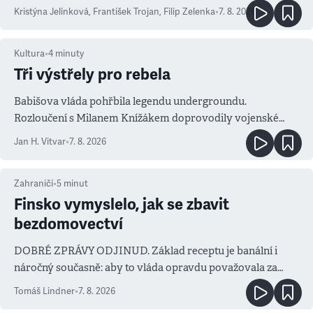
Kristýna Jelínková
,
František Trojan
,
Filip Zelenka
•
7. 8. 2026
Kultura
•
4
minuty
Tři výstřely pro rebela
Babišova vláda pohřbila legendu undergroundu.
Rozloučení s Milanem Knížákem doprovodily vojenské
salvy i kritika pokrokářů
Jan H. Vitvar
•
7. 8. 2026
Zahraničí
•
5
minut
Finsko vymyslelo, jak se zbavit
bezdomovectví
DOBRÉ ZPRÁVY ODJINUD. Základ receptu je banální i
náročný současně: aby to vláda opravdu považovala za
prioritu
Tomáš Lindner
•
7. 8. 2026