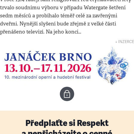
trvalo soudnímu výboru v případu Watergate šetření
sedm měsíců a probíhalo téměř celé za zavřenými
dveřmi. Nynější slyšení bude zřejmě z velké části
přenášeno televizí. Na jeho konci…
↓ INZERCE
Předplaťte si Respekt
a nepřicházejte o cenné