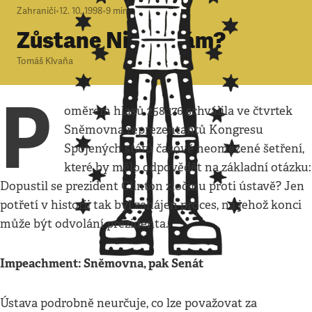
Zahraničí
•
12. 10. 1998
•
9
minut
Zůstane Nixon sám?
Tomáš Klvaňa
P
oměrem hlasů 258:176 schválila ve čtvrtek
Sněmovna reprezentantů Kongresu
Spojených států časově neomezené šetření,
které by mělo odpovědět na základní otázku:
Dopustil se prezident Clinton zločinu proti ústavě? Jen
potřetí v historii tak byl zahájen proces, na jehož konci
může být odvolání prezidenta.
Impeachment: Sněmovna, pak Senát
Ústava podrobně neurčuje, co lze považovat za