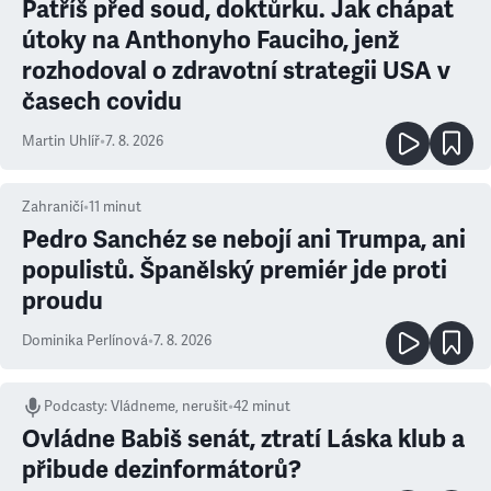
Patříš před soud, doktůrku. Jak chápat
útoky na Anthonyho Fauciho, jenž
rozhodoval o zdravotní strategii USA v
časech covidu
Martin Uhlíř
•
7. 8. 2026
Zahraničí
•
11
minut
Pedro Sanchéz se nebojí ani Trumpa, ani
populistů. Španělský premiér jde proti
proudu
Dominika Perlínová
•
7. 8. 2026
Podcasty
:
Vládneme, nerušit
•
42 minut
Ovládne Babiš senát, ztratí Láska klub a
přibude dezinformátorů?