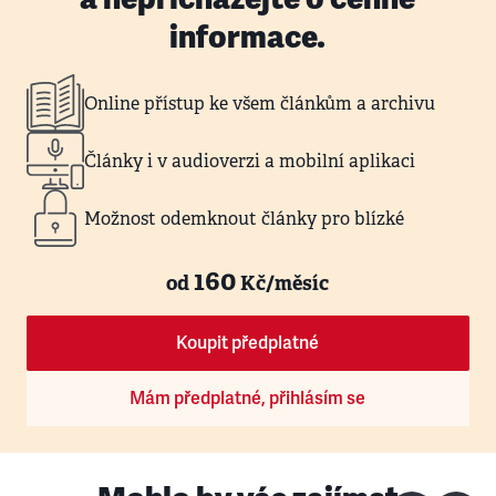
informace.
Online přístup ke všem článkům a archivu
Články i v audioverzi a mobilní aplikaci
Možnost odemknout články pro blízké
160
od
Kč/měsíc
Koupit předplatné
Mám předplatné, přihlásím se