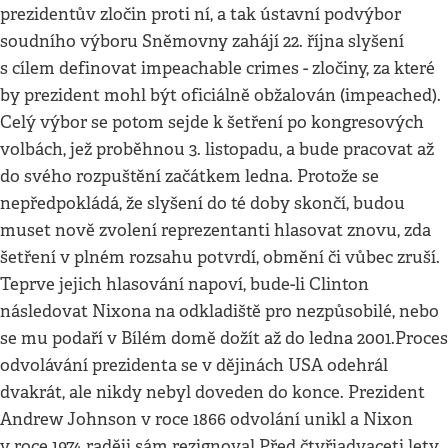
prezidentův zločin proti ní, a tak ústavní podvýbor
soudního výboru Sněmovny zahájí 22. října slyšení
s cílem definovat impeachable crimes - zločiny, za které
by prezident mohl být oficiálně obžalován (impeached).
Celý výbor se potom sejde k šetření po kongresových
volbách, jež proběhnou 3. listopadu, a bude pracovat až
do svého rozpuštění začátkem ledna. Protože se
nepředpokládá, že slyšení do té doby skončí, budou
muset nově zvolení reprezentanti hlasovat znovu, zda
šetření v plném rozsahu potvrdí, obmění či vůbec zruší.
Teprve jejich hlasování napoví, bude-li Clinton
následovat Nixona na odkladiště pro nezpůsobilé, nebo
se mu podaří v Bílém domě dožít až do ledna 2001.Proces
odvolávání prezidenta se v dějinách USA odehrál
dvakrát, ale nikdy nebyl doveden do konce. Prezident
Andrew Johnson v roce 1866 odvolání unikl a Nixon
v roce 1974 raději sám rezignoval.Před čtyřiadvaceti lety