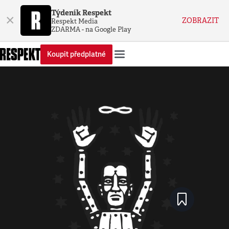
Týdeník Respekt
×
ZOBRAZIT
Respekt Media
ZDARMA - na Google Play
Koupit předplatné