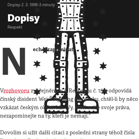
Dopisy
•
2. 3. 1998
•
3
minuty
Dopisy
Respekt
N
echci zapomínat
V
rozhovoru
zveřejněném v Respektu č. 7/98 odpovídá
čínský disident Wej Ťing-šeng na otázku, chtěl-li by něco
vzkázat českým občanům: „Vy, kteří máte svoje práva,
nezapomínejte na ty, kteří je nemají.“
Dovolím si užít další citaci z poslední strany téhož čísla