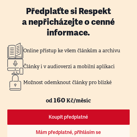
Předplaťte si Respekt
a nepřicházejte o cenné
informace.
Online přístup ke všem článkům a archivu
Články i v audioverzi a mobilní aplikaci
Možnost odemknout články pro blízké
160
od
Kč/měsíc
Koupit předplatné
Mám předplatné, přihlásím se