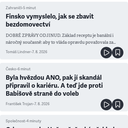
Zahraničí
•
5
minut
Finsko vymyslelo, jak se zbavit
bezdomovectví
DOBRÉ ZPRÁVY ODJINUD. Základ receptu je banální i
náročný současně: aby to vláda opravdu považovala za
prioritu
Tomáš Lindner
•
7. 8. 2026
Česko
•
6
minut
Byla hvězdou ANO, pak jí skandál
připravil o kariéru. A teď jde proti
Babišově straně do voleb
František Trojan
•
7. 8. 2026
Společnost
•
4
minuty