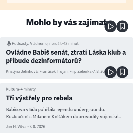
Mohlo by vás zajímat
Podcasty
:
Vládneme, nerušit
•
42 minut
Ovládne Babiš senát, ztratí Láska klub a
přibude dezinformátorů?
Kristýna Jelínková
,
František Trojan
,
Filip Zelenka
•
7. 8. 2026
Kultura
•
4
minuty
Tři výstřely pro rebela
Babišova vláda pohřbila legendu undergroundu.
Rozloučení s Milanem Knížákem doprovodily vojenské
salvy i kritika pokrokářů
Jan H. Vitvar
•
7. 8. 2026