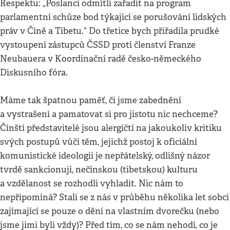
Respektu: „Poslanci odmítli zařadit na program
parlamentní schůze bod týkající se porušování lidských
práv v Číně a Tibetu.“ Do třetice bych přiřadila prudké
vystoupení zástupců ČSSD proti členství Franze
Neubauera v Koordinační radě česko-německého
Diskusního fóra.
Máme tak špatnou paměť, či jsme zabednění
a vystrašení a pamatovat si pro jistotu nic nechceme?
Čínští představitelé jsou alergičtí na jakoukoliv kritiku
svých postupů vůči těm, jejichž postoj k oficiální
komunistické ideologii je nepřátelský, odlišný názor
tvrdě sankcionují, nečínskou (tibetskou) kulturu
a vzdělanost se rozhodli vyhladit. Nic nám to
nepřipomíná? Stali se z nás v průběhu několika let sobci
zajímající se pouze o dění na vlastním dvorečku (nebo
jsme jimi byli vždy)? Před tím, co se nám nehodí, co je