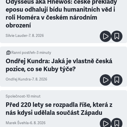
Odysseus aka Hněwoš: české překlady
eposu odhalují bídu humanitních věd i
roli Homéra v českém národním
obrození
Silvie Lauder
•
7. 8. 2026
Ranní postřeh
•
3
minuty
Ondřej Kundra: Jaká je vlastně česká
pozice, co se Kuby týče?
Ondřej Kundra
•
7. 8. 2026
Společnost
•
10
minut
Před 220 lety se rozpadla říše, která z
nás kdysi udělala součást Západu
Marek Švehla
•
6. 8. 2026