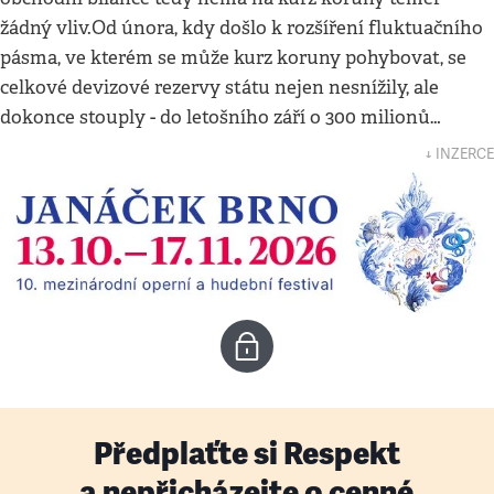
žádný vliv.Od února, kdy došlo k rozšíření fluktuačního
pásma, ve kterém se může kurz koruny pohybovat, se
celkové devizové rezervy státu nejen nesnížily, ale
dokonce stouply - do letošního září o 300 milionů…
↓ INZERCE
Předplaťte si Respekt
a nepřicházejte o cenné