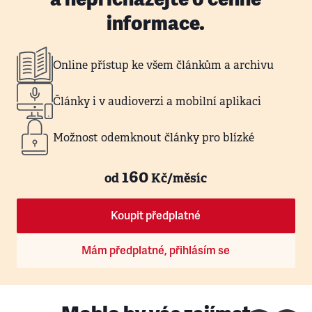
informace.
Online přístup ke všem článkům a archivu
Články i v audioverzi a mobilní aplikaci
Možnost odemknout články pro blízké
160
od
Kč/měsíc
Koupit předplatné
Mám předplatné, přihlásím se