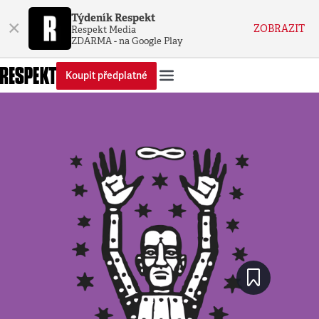
Týdeník Respekt
×
ZOBRAZIT
Respekt Media
ZDARMA - na Google Play
Koupit předplatné