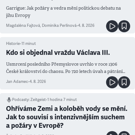
Garrigue: Jak požáry a vedra mění politickou debatu na
jihu Evropy
Magdaléna Fajtová
,
Dominika Perlínová
•
4. 8. 2026
Historie
•
11
minut
Kdo si objednal vraždu Václava III.
Usmrcení posledního Přemyslovce uvrhlo v roce 1306
České království do chaosu. Po 720 letech úvah a pátrání
známe jména podezřelých
Jan Adamec
•
4. 8. 2026
Podcasty
:
Zeitgeist
•
1 hodina 7 minut
Ohříváme Zemi a koloběh vody se mění.
Jak to souvisí s intenzivnějším suchem
a požáry v Evropě?