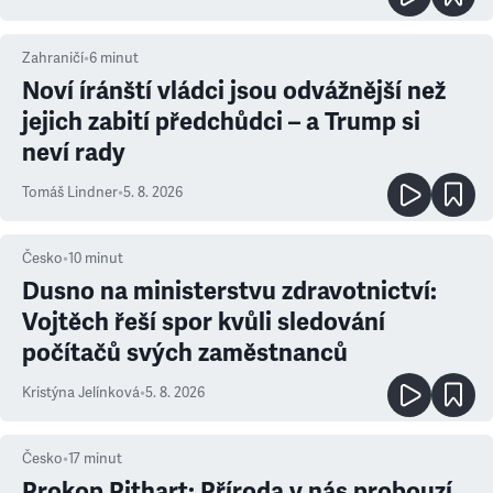
Zahraničí
•
6
minut
Noví íránští vládci jsou odvážnější než
jejich zabití předchůdci – a Trump si
neví rady
Tomáš Lindner
•
5. 8. 2026
Česko
•
10
minut
Dusno na ministerstvu zdravotnictví:
Vojtěch řeší spor kvůli sledování
počítačů svých zaměstnanců
Kristýna Jelínková
•
5. 8. 2026
Česko
•
17
minut
Prokop Pithart: Příroda v nás probouzí