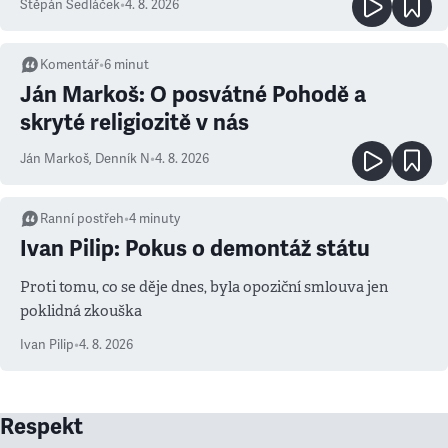
Štěpán Sedláček
•
4. 8. 2026
Komentář
•
6
minut
Ján Markoš: O posvátné Pohodě a
skryté religiozitě v nás
Ján Markoš
,
Denník N
•
4. 8. 2026
Ranní postřeh
•
4
minuty
Ivan Pilip: Pokus o demontáž státu
Proti tomu, co se děje dnes, byla opoziční smlouva jen
poklidná zkouška
Ivan Pilip
•
4. 8. 2026
Respekt