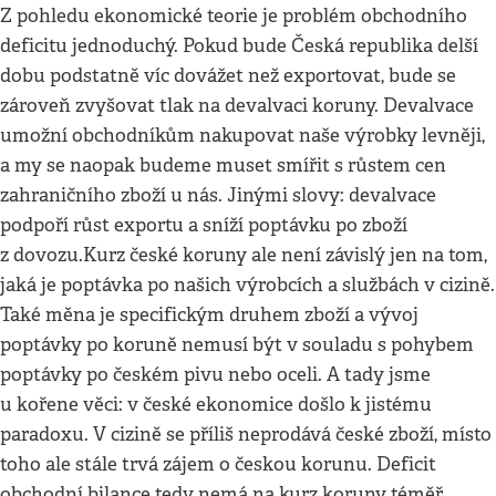
Z pohledu ekonomické teorie je problém obchodního
deficitu jednoduchý. Pokud bude Česká republika delší
dobu podstatně víc dovážet než exportovat, bude se
zároveň zvyšovat tlak na devalvaci koruny. Devalvace
umožní obchodníkům nakupovat naše výrobky levněji,
a my se naopak budeme muset smířit s růstem cen
zahraničního zboží u nás. Jinými slovy: devalvace
podpoří růst exportu a sníží poptávku po zboží
z dovozu.Kurz české koruny ale není závislý jen na tom,
jaká je poptávka po našich výrobcích a službách v cizině.
Také měna je specifickým druhem zboží a vývoj
poptávky po koruně nemusí být v souladu s pohybem
poptávky po českém pivu nebo oceli. A tady jsme
u kořene věci: v české ekonomice došlo k jistému
paradoxu. V cizině se příliš neprodává české zboží, místo
toho ale stále trvá zájem o českou korunu. Deficit
obchodní bilance tedy nemá na kurz koruny téměř