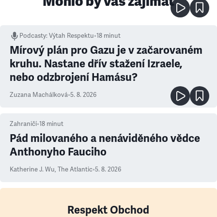
Mohlo by vás zajímat
Podcasty
:
Výtah Respektu
•
18 minut
Mírový plán pro Gazu je v začarovaném
kruhu. Nastane dřív stažení Izraele,
nebo odzbrojení Hamásu?
Zuzana Machálková
•
5. 8. 2026
Zahraničí
•
18
minut
Pád milovaného a nenáviděného vědce
Anthonyho Fauciho
Katherine J. Wu
,
The Atlantic
•
5. 8. 2026
Respekt Obchod