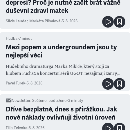
depresi? Proč je nutné začít brát vážně
duševní zdraví matek
Silvie Lauder
,
Markéta Plíhalová
•
5. 8. 2026
Hudba
•
7
minut
Mezi popem a undergroundem jsou ty
nejlepší věci
Hudebního dramaturga Marka Mikiče, který stojí za
klubem Fuchs2 a koncertní sérií UGOT, nezajímají žánry,
ale atmosféra
Pavel Turek
•
5. 8. 2026
Newsletter
:
Sečteno, podtrženo
•
3
minuty
Dříve bezplatně, dnes s přirážkou. Jak
nové náklady ovlivňují životní úroveň
Filip Zelenka
•
5. 8. 2026