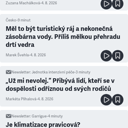
Zuzana Machálková
•
4. 8. 2026
Česko
•
9
minut
Měl to být turistický ráj a nekonečná
zásobárna vody. Příliš mělkou přehradu
drtí vedra
Marek Švehla
•
4. 8. 2026
Newsletter
:
Jednotka intenzivní péče
•
3
minuty
„Už mi nevolej.“ Přibývá lidí, kteří se v
dospělosti odříznou od svých rodičů
Markéta Plíhalová
•
4. 8. 2026
Newsletter
:
Garrigue
•
4
minuty
Je klimatizace pravicová?