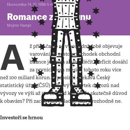
Ekonomika
•
14. 10. 1996
•
5
minut
Romance za korunu
Mojmír Hampl
A
ž příliš často se v poslední době objevuje
varování, že rostoucí schodek obchodní
bilance je třeba akutně léčit. Deficit dosáhl
za prvních osm měsíců tohoto roku více
než 100 miliard korun. V prosinci očekává Český
statistický úřad (ČSÚ) celkový přebytek dovozů nad
vývozy ve výši až 150 miliard korun. Je skutečně důvod
k obavám? Při zachování chladné hlavy rozhodně ne.
Investoři se hrnou