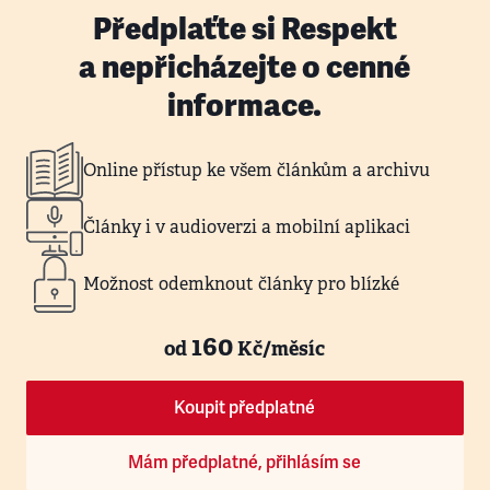
Předplaťte si Respekt
a nepřicházejte o cenné
informace.
Online přístup ke všem článkům a archivu
Články i v audioverzi a mobilní aplikaci
Možnost odemknout články pro blízké
160
od
Kč/měsíc
Koupit předplatné
Mám předplatné, přihlásím se