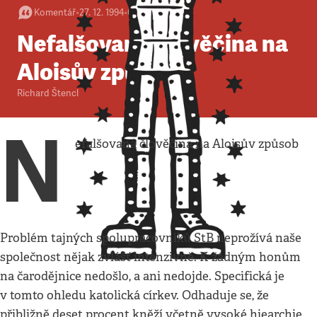
Komentář
•
27. 12. 1994
•
6
minut
Nefalšovaná člověčina na
Aloisův způsob
Richard Štencl
N
efalšovaná člověčina na Aloisův způsob
Problém tajných spolupracovníků StB neprožívá naše
společnost nějak zvlášť intenzivně. K žádným honům
na čarodějnice nedošlo, a ani nedojde. Specifická je
v tomto ohledu katolická církev. Odhaduje se, že
přibližně deset procent kněží včetně vysoké hiearchie