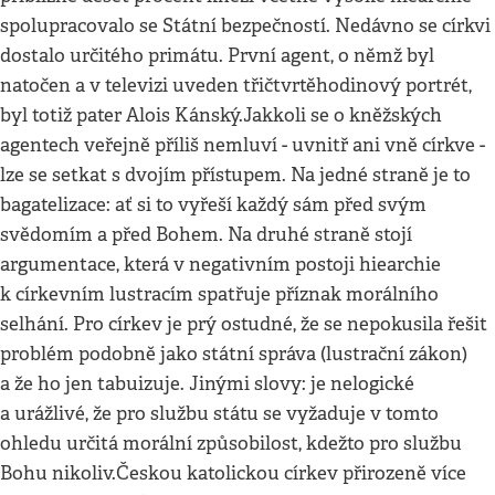
spolupracovalo se Státní bezpečností. Nedávno se církvi
dostalo určitého primátu. První agent, o němž byl
natočen a v televizi uveden třičtvrtěhodinový portrét,
byl totiž pater Alois Kánský.Jakkoli se o kněžských
agentech veřejně příliš nemluví - uvnitř ani vně církve -
lze se setkat s dvojím přístupem. Na jedné straně je to
bagatelizace: ať si to vyřeší každý sám před svým
svědomím a před Bohem. Na druhé straně stojí
argumentace, která v negativním postoji hiearchie
k církevním lustracím spatřuje příznak morálního
selhání. Pro církev je prý ostudné, že se nepokusila řešit
problém podobně jako státní správa (lustrační zákon)
a že ho jen tabuizuje. Jinými slovy: je nelogické
a urážlivé, že pro službu státu se vyžaduje v tomto
ohledu určitá morální způsobilost, kdežto pro službu
Bohu nikoliv.Českou katolickou církev přirozeně více