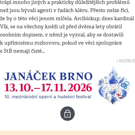
trápí mnoho jiných a prakticky důležitějších problémů
než jsou bývalí agenti v řadách kléru. Přesto nelze říci,
že by o této věci jenom mlčela. Arcibiskup, dnes kardinál
Vlk, se na všechny kněží už před dvěma lety obrátil
osobním dopisem, v němž je vyzval, aby se dostavili
k upřímnému rozhovoru, pokud ve věci spolupráce
s StB nemají čisté…
↓ INZERCE