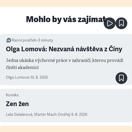
Mohlo by vás zajímat
Ranní postřeh
•
3
minuty
Olga Lomová: Nezvaná návštěva z Číny
Jedna ukázka výchovné práce v zahraničí, kterou provádí
čínští akademici
Olga Lomová
•
10. 8. 2026
Komiks
Zen žen
Lela Geislerová
,
Martin Mach Ondřej
•
9. 8. 2026