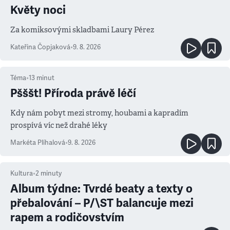
Květy noci
Za komiksovými skladbami Laury Pérez
Kateřina Čopjaková
•
9. 8. 2026
Téma
•
13
minut
Pšššt! Příroda právě léčí
Kdy nám pobyt mezi stromy, houbami a kapradím
prospívá víc než drahé léky
Markéta Plíhalová
•
9. 8. 2026
Kultura
•
2
minuty
Album týdne: Tvrdé beaty a texty o
přebalování – P/\ST balancuje mezi
rapem a rodičovstvím