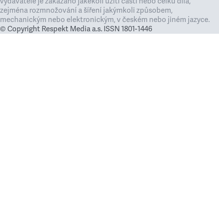
vydavatele je zakázáno jakékoli užití částí nebo celku díla,
zejména rozmnožování a šíření jakýmkoli způsobem,
mechanickým nebo elektronickým, v českém nebo jiném jazyce.
© Copyright Respekt Media a.s. ISSN 1801-1446