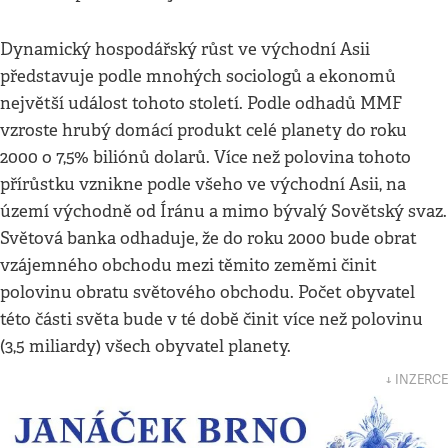
Dynamický hospodářský růst ve východní Asii
představuje podle mnohých sociologů a ekonomů
největší událost tohoto století. Podle odhadů MMF
vzroste hrubý domácí produkt celé planety do roku
2000 o 7,5% biliónů dolarů. Více než polovina tohoto
přírůstku vznikne podle všeho ve východní Asii, na
území východně od Íránu a mimo bývalý Sovětský svaz.
Světová banka odhaduje, že do roku 2000 bude obrat
vzájemného obchodu mezi těmito zeměmi činit
polovinu obratu světového obchodu. Počet obyvatel
této části světa bude v té době činit více než polovinu
(3,5 miliardy) všech obyvatel planety.
↓ INZERCE