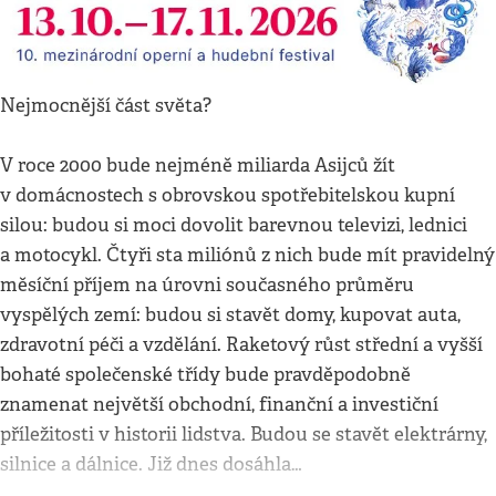
Nejmocnější část světa?
V roce 2000 bude nejméně miliarda Asijců žít
v domácnostech s obrovskou spotřebitelskou kupní
silou: budou si moci dovolit barevnou televizi, lednici
a motocykl. Čtyři sta miliónů z nich bude mít pravidelný
měsíční příjem na úrovni současného průměru
vyspělých zemí: budou si stavět domy, kupovat auta,
zdravotní péči a vzdělání. Raketový růst střední a vyšší
bohaté společenské třídy bude pravděpodobně
znamenat největší obchodní, finanční a investiční
příležitosti v historii lidstva. Budou se stavět elektrárny,
silnice a dálnice. Již dnes dosáhla…