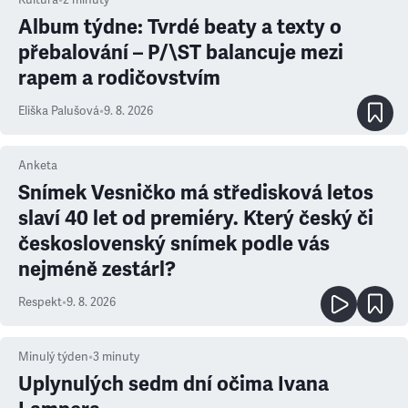
Album týdne: Tvrdé beaty a texty o
přebalování – P/\ST balancuje mezi
rapem a rodičovstvím
Eliška Palušová
•
9. 8. 2026
Anketa
Snímek Vesničko má středisková letos
slaví 40 let od premiéry. Který český či
československý snímek podle vás
nejméně zestárl?
Respekt
•
9. 8. 2026
Minulý týden
•
3
minuty
Uplynulých sedm dní očima Ivana