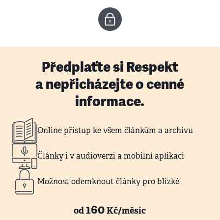
Předplaťte si Respekt
a nepřicházejte o cenné
informace.
Online přístup ke všem článkům a archivu
Články i v audioverzi a mobilní aplikaci
Možnost odemknout články pro blízké
160
od
Kč/měsíc