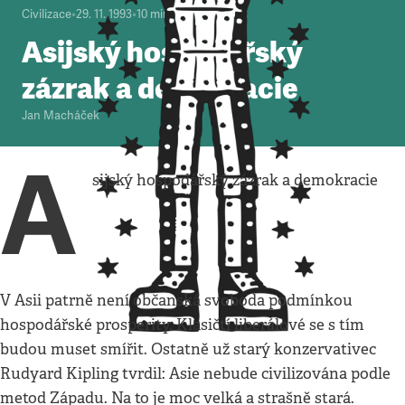
Civilizace
•
29. 11. 1993
•
10
minut
Asijský hospodářský
zázrak a demokracie
Jan Macháček
A
sijský hospodářský zázrak a demokracie
V Asii patrně není občanská svoboda podmínkou
hospodářské prosperity. Klasičtí liberálové se s tím
budou muset smířit. Ostatně už starý konzervativec
Rudyard Kipling tvrdil: Asie nebude civilizována podle
metod Západu. Na to je moc velká a strašně stará.