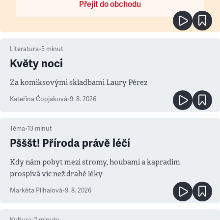
Přejít do obchodu
Literatura
•
5
minut
Květy noci
Za komiksovými skladbami Laury Pérez
Kateřina Čopjaková
•
9. 8. 2026
Téma
•
13
minut
Pšššt! Příroda právě léčí
Kdy nám pobyt mezi stromy, houbami a kapradím
prospívá víc než drahé léky
Markéta Plíhalová
•
9. 8. 2026
Kultura
•
2
minuty