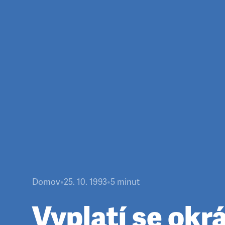
Domov
•
25. 10. 1993
•
5
minut
Vyplatí se okr